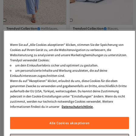
Trendyol Collection
Hellblaues,
Trendyol Collection
Blaues,
zweireihiges Viskose-Strickpyjama-
gepunktetes Baby-Overlock-Pointel-
5.0
(
1
)
4.2
(
5
)
Set mit Spitzendetails
Strick-Pyjama-Set aus 100 %
Versand kostenlos ab 35€
Versand kostenlos ab 35€
THMAW27PT00065
Baumwolle THMSS26PT00012
Wenn Sie auf „Alle Cookies akzeptieren“ klicken, stimmen Sie der Speicherung von
29,
26,
40
€
29
€
Cookies auf Ihrem Gerät zu, um die Websitenavigation zu verbessern, die
Websitenutzung zu analysieren und unsere Marketingbemühungen zu unterstützen.
Trendyol verwendet Cookies:
um dein Einkaufserlebnis sicher und optimiert zu gestalten.
um personalisierte Inhalte und Werbung anzubieten, die auf deine
Einkaufsinteressen zugeschnitten sind.
Wenn du auf "Akzeptieren" klickst, erlaubst du uns, diese Cookies für die oben
genannten Zwecke zu verwenden und gegebenenfalls an Dritte, einschließlich Dritte
außerhalb der EU (USA, Türkiye), weiterzugeben. Du kannst deine Zustimmung
jederzeit in den Cookie-Einstellungen unter "Einstellungen" ändern. Wenn du nicht
zustimmst, werden nur technisch notwendige Cookies verwendet. Weitere
Informationen findest du in unserer
Datenschutzrichtlinie
.
Alle Cookies akzeptieren