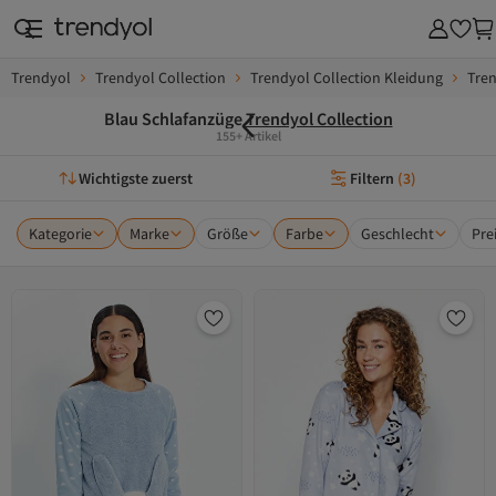
Trendyol
Trendyol Collection
Trendyol Collection Kleidung
Tren
Blau Schlafanzüge
Trendyol Collection
155+ Artikel
Wichtigste zuerst
Filtern
(
3
)
Kategorie
Marke
Größe
Farbe
Geschlecht
Pre