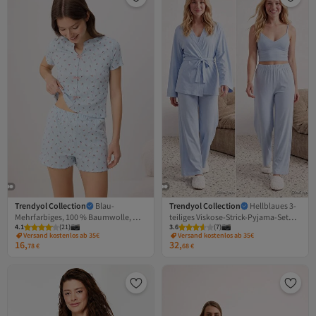
Trendyol Collection
Blau-
Trendyol Collection
Hellblaues 3-
Mehrfarbiges, 100 % Baumwolle, mit
teiliges Viskose-Strick-Pyjama-Set
4.1
(
21
)
3.6
(
7
)
Blumenmuster versehenes,
THMAW27PT00003
Versand kostenlos ab 35€
Versand kostenlos ab 35€
geripptes, gestricktes Pyjama-Set mit
16,
32,
78
€
68
€
Schleife THMSS25PT00434