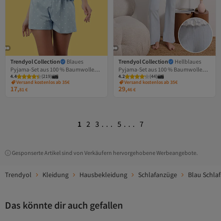
Trendyol Collection
Blaues
Trendyol Collection
Hellblaues
Pyjama-Set aus 100 % Baumwolle
Pyjama-Set aus 100 % Baumwolle
4.4
(
219
)
4.2
(
44
)
mit gepunkteten und herzförmigen
mit Spitzendetails und
Versand kostenlos ab 35€
Versand kostenlos ab 35€
Shorts THMSS21PT1485
Zickzack-/Pointel-Strickmuster
17,
29,
81
€
46
€
THMSS26PT00016
1
2
3
...
5
...
7
Gesponserte Artikel sind von Verkäufern hervorgehobene Werbeangebote.
Trendyol
Kleidung
Hausbekleidung
Schlafanzüge
Blau Schla
Das könnte dir auch gefallen