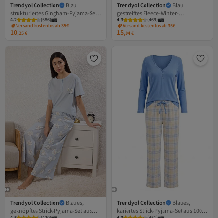
Trendyol Collection
Blau
Trendyol Collection
Blau
strukturiertes Gingham-Pyjama-Set
gestreiftes Fleece-Winter-
4.2
(
586
)
4.3
(
469
)
mit Schnür-/Band-/Schleifendetail
Strickpyjama-Set mit Paspelierung
Versand kostenlos ab 35€
Versand kostenlos ab 35€
und Shorts THMSS24PT00149
und detailliertem Schlafband
10,
15,
25
€
94
€
THMAW22PT0360
Trendyol Collection
Blaues,
Trendyol Collection
Blaues,
geknöpftes Strick-Pyjama-Set aus
kariertes Strick-Pyjama-Set aus 100 %
4.5
(
420
)
4.3
(
451
)