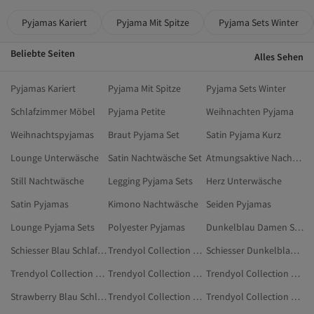
Pyjamas Kariert
Pyjama Mit Spitze
Pyjama Sets Winter
Beliebte Seiten
Alles Sehen
Pyjamas Kariert
Pyjama Mit Spitze
Pyjama Sets Winter
Schlafzimmer Möbel
Pyjama Petite
Weihnachten Pyjama
Weihnachtspyjamas
Braut Pyjama Set
Satin Pyjama Kurz
Lounge Unterwäsche
Satin Nachtwäsche Set
Atmungsaktive Nachtwäsche
Still Nachtwäsche
Legging Pyjama Sets
Herz Unterwäsche
Satin Pyjamas
Kimono Nachtwäsche
Seiden Pyjamas
Lounge Pyjama Sets
Polyester Pyjamas
Dunkelblau Damen Schlafanzüge
Schiesser Blau Schlafanzüge
Trendyol Collection Orange Schlafanzüge
Schiesser Dunkelblau Schlafanzüge
Trendyol Collection Lila Schlafanzüge
Trendyol Collection Cremefarben Schlafanzüge
Trendyol Collection Burgundrot Schlafanzüge
Strawberry Blau Schlafanzüge
Trendyol Collection Blau Hausbekleidung
Trendyol Collection Weiß Schlafanzüge