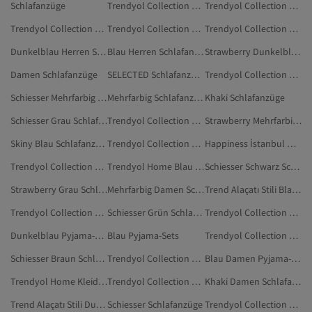
Schlafanzüge
Trendyol Collection Dunkelblau Hausbekleidung
Trendyol Collection Dunkelblau Pyjama-Sets In Übergröße
Trendyol Collection Rot Schlafanzüge
Trendyol Collection Damen Pyjama-Sets
Trendyol Collection Rosa Schlafanzüge
Dunkelblau Herren Schlafanzüge
Blau Herren Schlafanzüge
Strawberry Dunkelblau Schlafanzüge
Damen Schlafanzüge
SELECTED Schlafanzüge
Trendyol Collection Blau Unterwäsche & Nachtwäsche
Schiesser Mehrfarbig Schlafanzüge
Mehrfarbig Schlafanzüge
Khaki Schlafanzüge
Schiesser Grau Schlafanzüge
Trendyol Collection Dunkelblau Pyjamaoberteile
Strawberry Mehrfarbig Schlafanzüge
Skiny Blau Schlafanzüge
Trendyol Collection Blau Pyjamahosen
Happiness İstanbul Dunkelblau Schlafanzüge
Trendyol Collection Hausbekleidung
Trendyol Home Blau Kleidung
Schiesser Schwarz Schlafanzüge
Strawberry Grau Schlafanzüge
Mehrfarbig Damen Schlafanzüge
Trend Alaçatı Stili Blau Schlafanzüge
Trendyol Collection Mehrfarbig Pyjama-Sets
Schiesser Grün Schlafanzüge
Trendyol Collection Damen Hausbekleidung
Dunkelblau Pyjama-Sets
Blau Pyjama-Sets
Trendyol Collection Dunkelblau Unterwäsche & Nachtwäsche
Schiesser Braun Schlafanzüge
Trendyol Collection Unterwäsche & Nachtwäsche
Blau Damen Pyjama-Sets
Trendyol Home Kleidung
Trendyol Collection Dunkelblau Pyjamahosen
Khaki Damen Schlafanzüge
Trend Alaçatı Stili Dunkelblau Schlafanzüge
Schiesser Schlafanzüge
Trendyol Collection Schwarz Pyjama-Sets