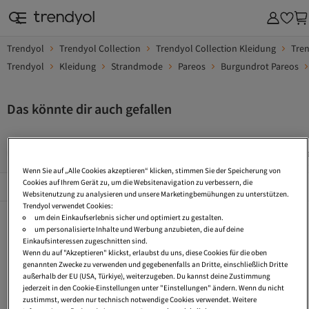
Trendyol
Trendyol Collection
Trendyol Collection Kleidung
Tre
Trendyol
Kleidung
Strandmode
Pareos
Burgundrot Pareos
Das könnte dir auch gefallen
Pareo Kurz
Strand Pareos
Pareo Große Größen
Par
Wenn Sie auf „Alle Cookies akzeptieren“ klicken, stimmen Sie der Speicherung von
Beliebte Seiten
Cookies auf Ihrem Gerät zu, um die Websitenavigation zu verbessern, die
Alles Sehen
Websitenutzung zu analysieren und unsere Marketingbemühungen zu unterstützen.
Trendyol verwendet Cookies:
Pareo Kurz
Strand Pareos
Pareo Große Größen
um dein Einkaufserlebnis sicher und optimiert zu gestalten.
um personalisierte Inhalte und Werbung anzubieten, die auf deine
Pareo 200X200
Ethno Decke
Casual Kimonos
Einkaufsinteressen zugeschnitten sind.
Wenn du auf "Akzeptieren" klickst, erlaubst du uns, diese Cookies für die oben
Strandkleid Mit Fransen
Kimono Chiffon
Oversized Parkas
genannten Zwecke zu verwenden und gegebenenfalls an Dritte, einschließlich Dritte
außerhalb der EU (USA, Türkiye), weiterzugeben. Du kannst deine Zustimmung
Chiffon Kaftan
Strandkleider Gestreift
Strand Röcke
jederzeit in den Cookie-Einstellungen unter "Einstellungen" ändern. Wenn du nicht
zustimmst, werden nur technisch notwendige Cookies verwendet. Weitere