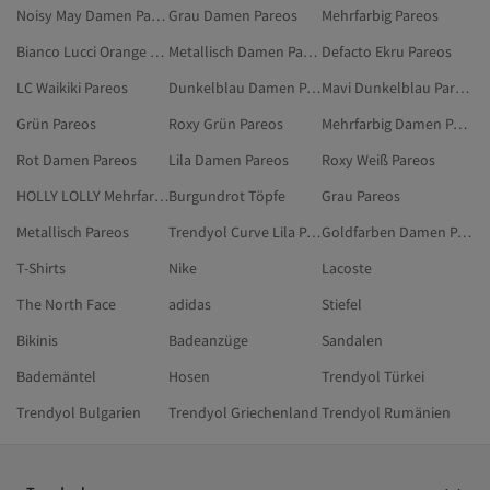
Noisy May Damen Pareos
Grau Damen Pareos
Mehrfarbig Pareos
Bianco Lucci Orange Pareos
Metallisch Damen Pareos
Defacto Ekru Pareos
LC Waikiki Pareos
Dunkelblau Damen Pareos
Mavi Dunkelblau Pareos
Grün Pareos
Roxy Grün Pareos
Mehrfarbig Damen Pareos
Rot Damen Pareos
Lila Damen Pareos
Roxy Weiß Pareos
HOLLY LOLLY Mehrfarbig Pareos
Burgundrot Töpfe
Grau Pareos
Metallisch Pareos
Trendyol Curve Lila Pareos
Goldfarben Damen Pareos
T-Shirts
Nike
Lacoste
The North Face
adidas
Stiefel
Bikinis
Badeanzüge
Sandalen
Bademäntel
Hosen
Trendyol Türkei
Trendyol Bulgarien
Trendyol Griechenland
Trendyol Rumänien