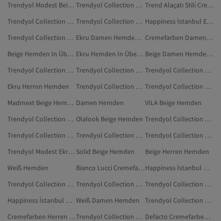
Trendyol Modest Beige Hemden
Trendyol Collection Polohemden
Trend Alaçatı Stili Cremefarben Hemden
Trendyol Collection Weiß Hemden In Übergröße
Trendyol Collection Lila Hemden
Happiness İstanbul Ekru Hemden
Trendyol Collection Damen Polohemden
Ekru Damen Hemden In Übergröße
Cremefarben Damen Hemden
Beige Hemden In Übergröße
Ekru Hemden In Übergröße
Beige Damen Hemden In Übergröße
Trendyol Collection Gelb Polohemden
Trendyol Collection Beige Mützen
Trendyol Collection Schwarz Polohemden
Ekru Herren Hemden
Trendyol Collection Beige Kleidung
Trendyol Collection Grün Polohemden
Madmext Beige Hemden
Damen Hemden
VILA Beige Hemden
Trendyol Collection Braun Polohemden
Olalook Beige Hemden
Trendyol Collection Dunkelblau Hemden In Übergröße
Trendyol Collection Blau Hemden In Übergröße
Trendyol Collection Mehrfarbig Polohemden
Trendyol Collection Braun Hemden In Übergröße
Trendyol Modest Ekru Hemden
Solid Beige Hemden
Beige Herren Hemden
Weiß Hemden
Bianco Lucci Cremefarben Hemden
Happiness İstanbul Hemden
Trendyol Collection Blau Polohemden
Trendyol Collection Ekru Kleidung
Trendyol Collection Herren Hemden In Übergröße
Happiness İstanbul Damen Hemden
Weiß Damen Hemden
Trendyol Collection Grau Hemden In Übergröße
Cremefarben Herren Hemden
Trendyol Collection Khaki Hemden In Übergröße
Defacto Cremefarben Hemden