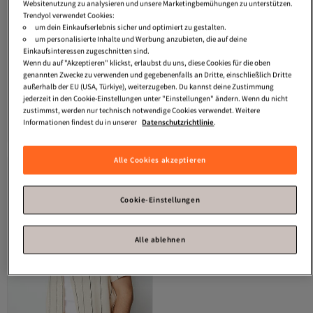
Websitenutzung zu analysieren und unsere Marketingbemühungen zu unterstützen.
Trendyol verwendet Cookies:
um dein Einkaufserlebnis sicher und optimiert zu gestalten.
um personalisierte Inhalte und Werbung anzubieten, die auf deine
Einkaufsinteressen zugeschnitten sind.
Wenn du auf "Akzeptieren" klickst, erlaubst du uns, diese Cookies für die oben
genannten Zwecke zu verwenden und gegebenenfalls an Dritte, einschließlich Dritte
außerhalb der EU (USA, Türkiye), weiterzugeben. Du kannst deine Zustimmung
Trendyol Collection
Limited
Trendyol Collection
jederzeit in den Cookie-Einstellungen unter "Einstellungen" ändern. Wenn du nicht
Edition Cremefarbenes,
Cremefarbenes, langärmliges, halb
Versand Kostenlos
zustimmst, werden nur technisch notwendige Cookies verwendet. Weitere
4.5
(
6
)
4.1
Gratis Versand
(
37
)
transparentes, stilvolles Webhemd
übergroßes Herrenhemd mit
Informationen findest du in unserer
Datenschutzrichtlinie
.
Versand kostenlos ab 35€
Versand Kostenlos
mit Watte- und Schal-Detail
Leinenstruktur TMNSS26GO00036
28,
51,
74
€
82
€
TWOSS26GO00067
Alle Cookies akzeptieren
Cookie-Einstellungen
Alle ablehnen