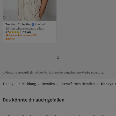
Trendyol Collection
Limited
Edition schwarzes, gestreiftes,
4.2
(
206
)
strukturiertes Sommerhemd mit
Versand kostenlos ab 35€
normaler Passform
12,
92
€
TMNSS23GO00063
1
Gesponserte Artikel sind von Verkäufern hervorgehobene Werbeangebote.
Trendyol
Kleidung
Hemden
Cremefarben Hemden
Trendyol
Das könnte dir auch gefallen