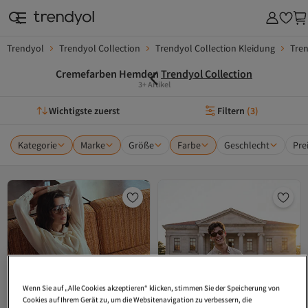
Trendyol
Trendyol Collection
Trendyol Collection Kleidung
Tre
Cremefarben Hemden
Trendyol Collection
3+ Artikel
Wichtigste zuerst
Filtern
(
3
)
Kategorie
Marke
Größe
Farbe
Geschlecht
Pre
Wenn Sie auf „Alle Cookies akzeptieren“ klicken, stimmen Sie der Speicherung von
Cookies auf Ihrem Gerät zu, um die Websitenavigation zu verbessern, die