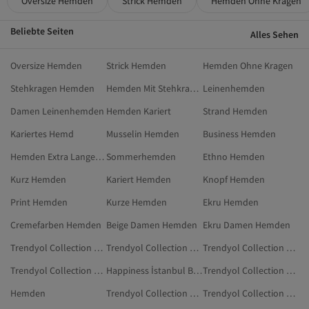
Oversize Hemden
Strick Hemden
Hemden Ohne Kragen
Beliebte Seiten
Alles Sehen
Oversize Hemden
Strick Hemden
Hemden Ohne Kragen
Stehkragen Hemden
Hemden Mit Stehkragen
Leinenhemden
Damen Leinenhemden
Hemden Kariert
Strand Hemden
Kariertes Hemd
Musselin Hemden
Business Hemden
Hemden Extra Langer Arm
Sommerhemden
Ethno Hemden
Kurz Hemden
Kariert Hemden
Knopf Hemden
Print Hemden
Kurze Hemden
Ekru Hemden
Cremefarben Hemden
Beige Damen Hemden
Ekru Damen Hemden
Trendyol Collection Türkis Hemden
Trendyol Collection Khaki Hemden
Trendyol Collection Dunkelblau Hemden
Trendyol Collection Orange Hemden
Happiness İstanbul Beige Hemden
Trendyol Collection Schwarz Hemden In Übergröße
Hemden
Trendyol Collection Cremefarben Kleidung
Trendyol Collection Weiß Polohemden