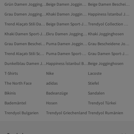
Grün Damen Jogginghosen In Übergröße
Beige Damen Jogginghosen
Beige Damen Bescheidene Jogginghose
Grau Damen Jogginghosen
Khaki Damen Jogginghosen
Happiness İstanbul Jogginghosen
Trend Alaçatı Stili Damen Jogginghosen
Beige Damen Sport-Jogginghosen
Trendyol Collection Sportbekleidung
Khaki Damen Sport-Jogginghosen
Ekru Damen Jogginghosen
Khaki Jogginghosen
Grau Damen Bescheidene Jogginghose
Puma Damen Jogginghosen
Grau Bescheidene Jogginghose
Trend Alaçatı Stili Schwarz Jogginghosen
Puma Damen Sport-Jogginghosen
Grau Damen Sport-Jogginghosen
Dunkelblau Damen Jogginghosen
Happiness İstanbul Braun Jogginghosen
Beige Jogginghosen
T-Shirts
Nike
Lacoste
The North Face
adidas
Stiefel
Bikinis
Badeanzüge
Sandalen
Bademäntel
Hosen
Trendyol Türkei
Trendyol Bulgarien
Trendyol Griechenland
Trendyol Rumänien