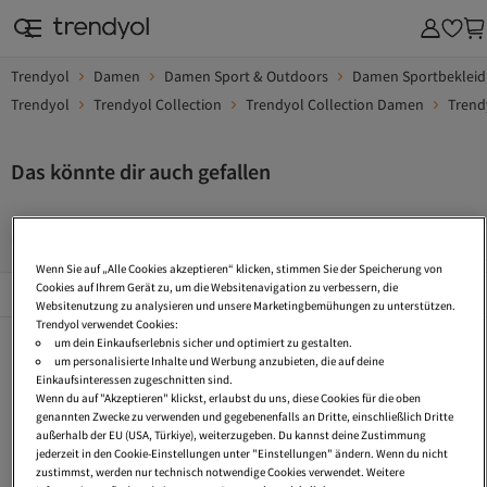
Trendyol
Damen
Damen Sport & Outdoors
Damen Sportbeklei
Trendyol
Trendyol Collection
Trendyol Collection Damen
Trend
Das könnte dir auch gefallen
High Waist Jogginghosen
Jogginghose Wolle
Wide Leg J
Wenn Sie auf „Alle Cookies akzeptieren“ klicken, stimmen Sie der Speicherung von
Beliebte Seiten
Cookies auf Ihrem Gerät zu, um die Websitenavigation zu verbessern, die
Alles Sehen
Websitenutzung zu analysieren und unsere Marketingbemühungen zu unterstützen.
Trendyol verwendet Cookies:
High Waist Jogginghosen
Jogginghose Wolle
Wide Leg Jogginghose
um dein Einkaufserlebnis sicher und optimiert zu gestalten.
um personalisierte Inhalte und Werbung anzubieten, die auf deine
Jogginghosen Tall
Jogginghose Tall
Oversized Jogginghose
Einkaufsinteressen zugeschnitten sind.
Wenn du auf "Akzeptieren" klickst, erlaubst du uns, diese Cookies für die oben
Business Jogginghose
Bootcut Jogginghose
Jogging Kleidung
genannten Zwecke zu verwenden und gegebenenfalls an Dritte, einschließlich Dritte
außerhalb der EU (USA, Türkiye), weiterzugeben. Du kannst deine Zustimmung
Sweathose
Elegante Damen Jogginghosen
Gestreifte Jogginghose
jederzeit in den Cookie-Einstellungen unter "Einstellungen" ändern. Wenn du nicht
zustimmst, werden nur technisch notwendige Cookies verwendet. Weitere