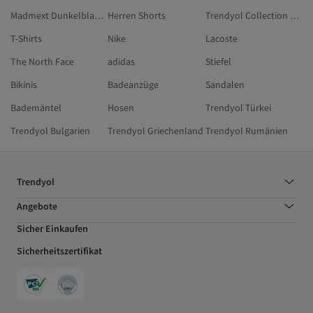
Madmext Dunkelblau Shorts
Herren Shorts
Trendyol Collection Khaki Shorts & Bermudas In Übergröße
T-Shirts
Nike
Lacoste
The North Face
adidas
Stiefel
Bikinis
Badeanzüge
Sandalen
Bademäntel
Hosen
Trendyol Türkei
Trendyol Bulgarien
Trendyol Griechenland
Trendyol Rumänien
Trendyol
Angebote
Sicher Einkaufen
Sicherheitszertifikat