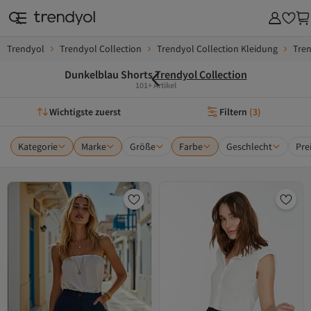
Trendyol
Trendyol Collection
Trendyol Collection Kleidung
Tren
Dunkelblau Shorts
Trendyol Collection
101+ Artikel
Wichtigste zuerst
Filtern
(
3
)
Kategorie
Marke
Größe
Farbe
Geschlecht
Pre