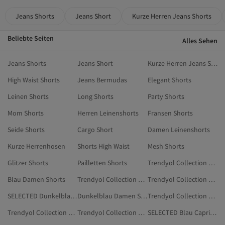
Jeans Shorts
Jeans Short
Kurze Herren Jeans Shorts
Beliebte Seiten
Alles Sehen
Jeans Shorts
Jeans Short
Kurze Herren Jeans Shorts
High Waist Shorts
Jeans Bermudas
Elegant Shorts
Leinen Shorts
Long Shorts
Party Shorts
Mom Shorts
Herren Leinenshorts
Fransen Shorts
Seide Shorts
Cargo Short
Damen Leinenshorts
Kurze Herrenhosen
Shorts High Waist
Mesh Shorts
Glitzer Shorts
Pailletten Shorts
Trendyol Collection Ekru Shorts
Blau Damen Shorts
Trendyol Collection Damen Capri- & Bermuda-Shorts
Trendyol Collection Braun Shorts
SELECTED Dunkelblau Capri- & Bermuda-Shorts
Dunkelblau Damen Shorts
Trendyol Collection Schwarz Capri- & Bermuda-Shorts
Trendyol Collection Grün Capri- & Bermuda-Shorts
Trendyol Collection Grau Capri- & Bermuda-Shorts
SELECTED Blau Capri- & Bermuda-Shorts