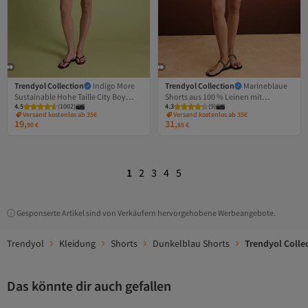
Trendyol Collection
Indigo More
Trendyol Collection
Marineblaue
Sustainable Hohe Taille City Boy
Shorts aus 100 % Leinen mit
4.5
(
1002
)
4.3
(
9
)
Denim Shorts TWOSS20SR0210
elastischem Bund und hoher Taille
Versand kostenlos ab 35€
Versand kostenlos ab 35€
TWOSS26SR00019
19,
31,
90
€
85
€
1
2
3
4
5
Gesponserte Artikel sind von Verkäufern hervorgehobene Werbeangebote.
Trendyol
Kleidung
Shorts
Dunkelblau Shorts
Trendyol Colle
Das könnte dir auch gefallen