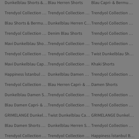
Dunkelblau Shorts & Bermudas In Übergröße
Blau Herren Shorts
Blau Capri- & Bermuda-Shorts
Trendyol Collection Silberfarben Shorts
Trendyol Collection Herren Capri- & Bermuda-Shorts
Trendyol Collection Schwarz Shorts
Blau Shorts & Bermudas In Übergröße
Dunkelblau Herren Capri- & Bermuda-Shorts
Trendyol Collection Grün Shorts & Bermudas In Übergröße
Trendyol Collection Shorts & Bermudas In Übergröße
Denim Blau Shorts
Trendyol Collection Gelb Capri- & Bermuda-Shorts
Mavi Dunkelblau Shorts
Trendyol Collection Türkis Shorts
Trendyol Collection Orange Shorts
Trendyol Collection Damen Shorts & Bermudas In Übergröße
Trendyol Collection Khaki Capri- & Bermuda-Shorts
Twist Dunkelblau Shorts
Mavi Dunkelblau Capri- & Bermuda-Shorts
Trendyol Collection Gelb Shorts
Khaki Shorts
Happiness İstanbul Dunkelblau Shorts
Dunkelblau Damen Capri- & Bermuda-Shorts
Trendyol Collection Schwarz Shorts & Bermudas In Übergröße
Trendyol Collection Braun Capri- & Bermuda-Shorts
Blau Herren Capri- & Bermuda-Shorts
Damen Shorts
Dunkelblau Damen Shorts & Bermudas In Übergröße
Trendyol Collection Ekru Capri- & Bermuda-Shorts
Trendyol Collection Beige Capri- & Bermuda-Shorts
Blau Damen Capri- & Bermuda-Shorts
Trendyol Collection Orange Capri- & Bermuda-Shorts
Trendyol Collection Lila Shorts
GRIMELANGE Dunkelblau Capri- & Bermuda-Shorts
Twist Dunkelblau Capri- & Bermuda-Shorts
GRIMELANGE Dunkelblau Shorts
Blau Damen Shorts & Bermudas In Übergröße
Dunkelblau Herren Shorts & Bermudas In Übergröße
Trendyol Collection Türkis Capri- & Bermuda-Shorts
Trendyol Collection Burgundrot Shorts
Trendyol Collection Silberfarben Capri- & Bermuda-Shorts
Happiness İstanbul Blau Shorts