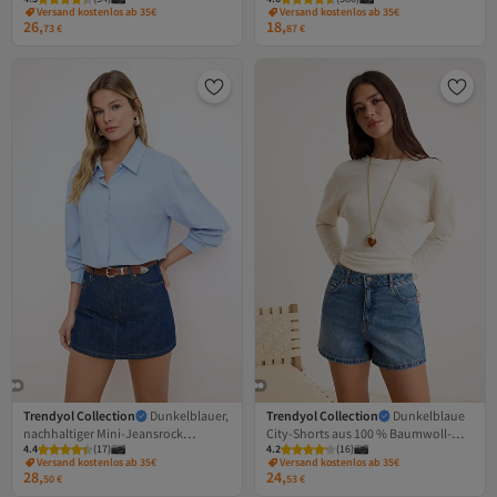
Shorts aus 100 % Baumwolle
und Ösendetails TWOAW21SR0038
Versand kostenlos ab 35€
Versand kostenlos ab 35€
TWOSS26SR00014
26,
18,
73
€
87
€
Trendyol Collection
Dunkelblauer,
Trendyol Collection
Dunkelblaue
nachhaltiger Mini-Jeansrock
City-Shorts aus 100 % Baumwoll-
4.4
(
17
)
4.2
(
16
)
TWOSS23SR00190
Denim mit hoher Taille
Versand kostenlos ab 35€
Versand kostenlos ab 35€
TWOSS26SR00050
28,
24,
50
€
53
€