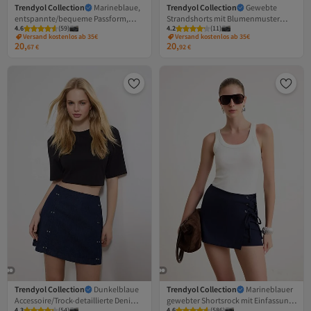
Trendyol Collection
Marineblaue,
Trendyol Collection
Gewebte
entspannte/bequeme Passform,
Strandshorts mit Blumenmuster
4.6
(
59
)
4.2
(
11
)
Taschendetail, dehnbare Strickshorts
TBESS24SR00000
Versand kostenlos ab 35€
Versand kostenlos ab 35€
und Bermuda TWOSS25SR00013
20,
20,
67
€
92
€
Trendyol Collection
Dunkelblaue
Trendyol Collection
Marineblauer
Accessoire/Trock-detaillierte Denim-
gewebter Shortsrock mit Einfassung
4.3
(
54
)
4.6
(
586
)