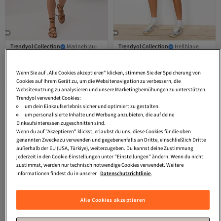
Trendyol Collection
Marineblau-
Trendyol Collection
Hellblaue
Mehrfarbig gemusterte City-Shorts
Mini-Jeansshorts mit hoher Taille
3.2
(
15
)
4.3
(
501
)
und Bermuda-Shorts in Leinenoptik
und Schnürdetail TWOSS21SR0388
Versand kostenlos ab 35€
Versand kostenlos ab 35€
TWOSS26SR00233
Wenn Sie auf „Alle Cookies akzeptieren“ klicken, stimmen Sie der Speicherung von
20,
18,
34
€
28
€
Cookies auf Ihrem Gerät zu, um die Websitenavigation zu verbessern, die
Websitenutzung zu analysieren und unsere Marketingbemühungen zu unterstützen.
Trendyol verwendet Cookies:
um dein Einkaufserlebnis sicher und optimiert zu gestalten.
um personalisierte Inhalte und Werbung anzubieten, die auf deine
Einkaufsinteressen zugeschnitten sind.
Wenn du auf "Akzeptieren" klickst, erlaubst du uns, diese Cookies für die oben
genannten Zwecke zu verwenden und gegebenenfalls an Dritte, einschließlich Dritte
außerhalb der EU (USA, Türkiye), weiterzugeben. Du kannst deine Zustimmung
jederzeit in den Cookie-Einstellungen unter "Einstellungen" ändern. Wenn du nicht
zustimmst, werden nur technisch notwendige Cookies verwendet. Weitere
Informationen findest du in unserer
Datenschutzrichtlinie
.
Alle Cookies akzeptieren