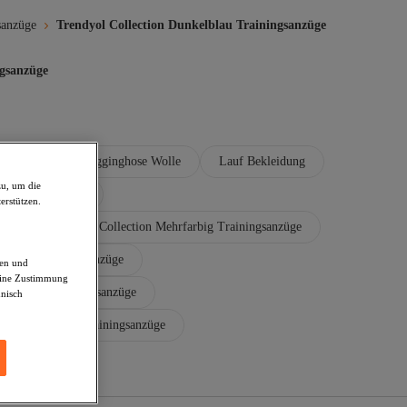
sanzüge
Trendyol Collection Dunkelblau Trainingsanzüge
ngsanzüge
aumwolle
Jogginghose Wolle
Lauf Bekleidung
zu, um die
 Trainingsanzüge
erstützen.
ge
Trendyol Collection Mehrfarbig Trainingsanzüge
lection Trainingsanzüge
den und
deine Zustimmung
on Herren Trainingsanzüge
hnisch
vi Burgundrot Trainingsanzüge