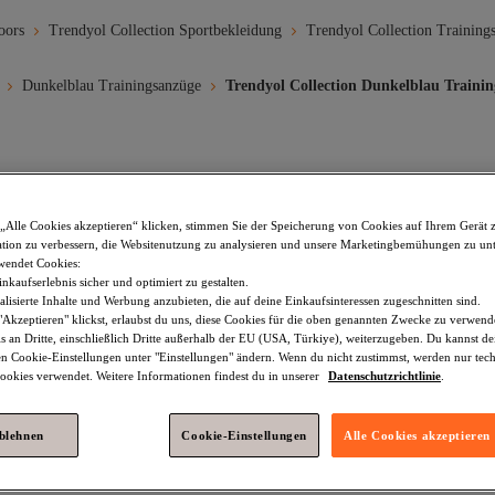
oors
Trendyol Collection Sportbekleidung
Trendyol Collection Training
Dunkelblau Trainingsanzüge
Trendyol Collection Dunkelblau Traini
leidung Laufen
Sportbekleidung Große Größen
Trainingsanzug B
„Alle Cookies akzeptieren“ klicken, stimmen Sie der Speicherung von Cookies auf Ihrem Gerät 
ngsanzüge
Dunkelblau Trainingsanzüge
Trendyol Collection Grau
tion zu verbessern, die Websitenutzung zu analysieren und unsere Marketingbemühungen zu unt
wendet Cookies:
ection Damen Trainingsanzüge
Trendyol Collection Grün Trainingsanzü
nkaufserlebnis sicher und optimiert zu gestalten.
lisierte Inhalte und Werbung anzubieten, die auf deine Einkaufsinteressen zugeschnitten sind.
rainingsanzüge
Dunkelblau Damen Trainingsanzüge
Trendyol Col
Akzeptieren" klickst, erlaubst du uns, diese Cookies für die oben genannten Zwecke zu verwen
s an Dritte, einschließlich Dritte außerhalb der EU (USA, Türkiye), weiterzugeben. Du kannst 
ningsanzüge
Mavi Dunkelblau Trainingsanzüge
Trendyol Collecti
den Cookie-Einstellungen unter "Einstellungen" ändern. Wenn du nicht zustimmst, werden nur tec
okies verwendet. Weitere Informationen findest du in unserer
Datenschutzrichtlinie
.
n Trainingsanzüge
Trendyol Collection Beige Trainingsanzüge
Ma
ablehnen
Cookie-Einstellungen
Alle Cookies akzeptieren