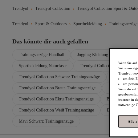
Trendyol
Trendyol Collection
Trendyol Collection Sport & Outd
Trendyol
Sport & Outdoors
Sportbekleidung
Trainingsanzüge
Das könnte dir auch gefallen
Trainingsanzüge Handball
Jogging Kleidung
Sportbek
Wenn Sie auf 
Sportbekleidung Naturfaser
Trendyol Collection Blau Traini
Websitenaviga
Trendyol ver
Trendyol Collection Schwarz Trainingsanzüge
Trendyol Coll
um dein Ei
um persona
Trendyol Collection Braun Trainingsanzüge
Schiesser Blau T
Wenn du auf "
gegebenenfall
Trendyol Collection Ekru Trainingsanzüge
Blau Damen Trai
jederzeit in 
notwendige Co
Trendyol Collection Weiß Trainingsanzüge
Dunkelblau Herre
Mavi Schwarz Trainingsanzüge
Alle 