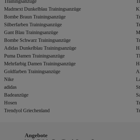
Trainingsanzüge
Tr
Madmext Dunkelblau Trainingsanzüge
K
Bombe Braun Trainingsanzüge
Tr
Silberfarben Trainingsanzüge
T
Gant Blau Trainingsanzüge
M
Bombe Schwarz Trainingsanzüge
Tr
Adidas Dunkelblau Trainingsanzüge
H
Puma Damen Trainingsanzüge
T
Mehrfarbig Damen Trainingsanzüge
H
Goldfarben Trainingsanzüge
A
Nike
L
adidas
St
Badeanzüge
S
Hosen
T
Trendyol Griechenland
T
Angebote