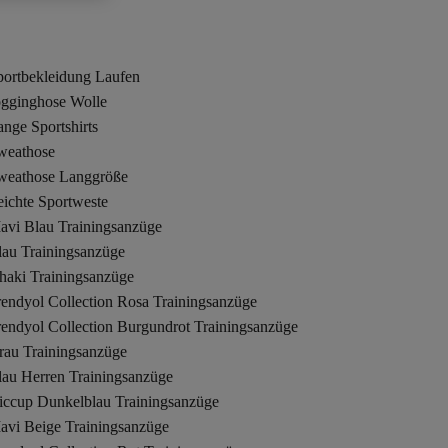
portbekleidung Laufen
ogginghose Wolle
nge Sportshirts
weathose
weathose Langgröße
eichte Sportweste
avi Blau Trainingsanzüge
lau Trainingsanzüge
haki Trainingsanzüge
rendyol Collection Rosa Trainingsanzüge
rendyol Collection Burgundrot Trainingsanzüge
rau Trainingsanzüge
lau Herren Trainingsanzüge
iccup Dunkelblau Trainingsanzüge
avi Beige Trainingsanzüge