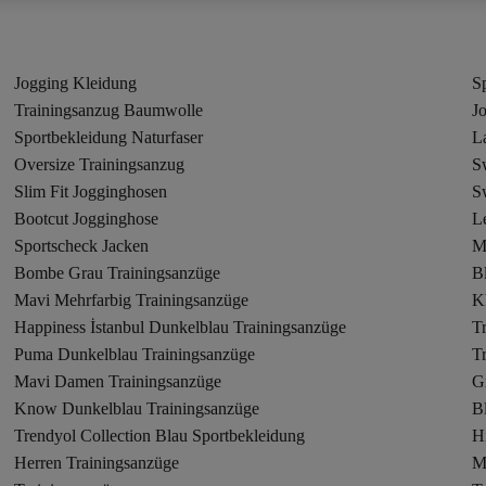
Jogging Kleidung
S
Trainingsanzug Baumwolle
J
Sportbekleidung Naturfaser
La
Oversize Trainingsanzug
S
Slim Fit Jogginghosen
S
Bootcut Jogginghose
L
Sportscheck Jacken
M
Bombe Grau Trainingsanzüge
B
Mavi Mehrfarbig Trainingsanzüge
K
Happiness İstanbul Dunkelblau Trainingsanzüge
T
Puma Dunkelblau Trainingsanzüge
T
Mavi Damen Trainingsanzüge
G
Know Dunkelblau Trainingsanzüge
B
Trendyol Collection Blau Sportbekleidung
H
Herren Trainingsanzüge
M