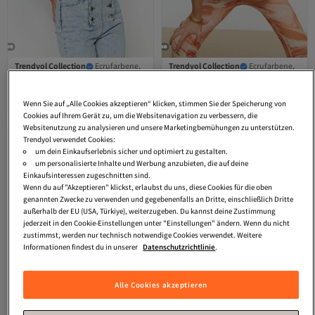
Trendyol Collection
Ecrufarbene,
Trendyol Collection
Ecrufarbene,
taillierte/taillierte Rundhals-Bluse
einärmlige Strickbluse mit
4.3
(
2672
)
4.3
(
290
)
aus flexiblem Strick mit Kordelzug
Schleifendetail TPRSS22BZ0166
Versand kostenlos ab 35€
Versand kostenlos ab 35€
TWOSS23BZ00025
Wenn Sie auf „Alle Cookies akzeptieren“ klicken, stimmen Sie der Speicherung von
7,
7,
34
€
12
€
Cookies auf Ihrem Gerät zu, um die Websitenavigation zu verbessern, die
Websitenutzung zu analysieren und unsere Marketingbemühungen zu unterstützen.
Trendyol verwendet Cookies:
um dein Einkaufserlebnis sicher und optimiert zu gestalten.
um personalisierte Inhalte und Werbung anzubieten, die auf deine
Einkaufsinteressen zugeschnitten sind.
Wenn du auf "Akzeptieren" klickst, erlaubst du uns, diese Cookies für die oben
genannten Zwecke zu verwenden und gegebenenfalls an Dritte, einschließlich Dritte
außerhalb der EU (USA, Türkiye), weiterzugeben. Du kannst deine Zustimmung
jederzeit in den Cookie-Einstellungen unter "Einstellungen" ändern. Wenn du nicht
zustimmst, werden nur technisch notwendige Cookies verwendet. Weitere
Informationen findest du in unserer
Datenschutzrichtlinie
.
Alle Cookies akzeptieren