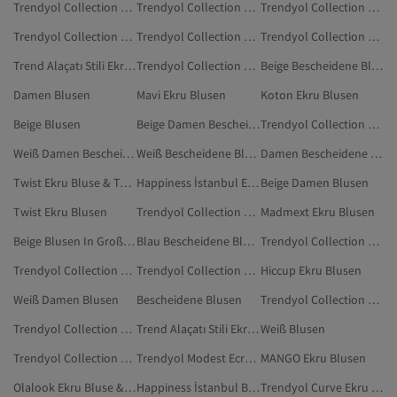
Trendyol Collection Mehrfarbig Bluse & Tunika & Bustier
Trendyol Collection Schwarz Bluse & Tunika & Bustier
Trendyol Collection Khaki Blusen
Trendyol Collection Grau Blusen
Trendyol Collection Goldfarben Blusen
Trendyol Collection Orange Blusen
Trend Alaçatı Stili Ekru Blusen
Trendyol Collection Blau Bluse & Tunika & Bustier
Beige Bescheidene Blusen
Damen Blusen
Mavi Ekru Blusen
Koton Ekru Blusen
Beige Blusen
Beige Damen Bescheidene Blusen
Trendyol Collection Dunkelblau Bluse & Tunika & Bustier
Weiß Damen Bescheidene Blusen
Weiß Bescheidene Blusen
Damen Bescheidene Blusen
Twist Ekru Bluse & Tunika & Bustier
Happiness İstanbul Ekru Bluse & Tunika & Bustier
Beige Damen Blusen
Twist Ekru Blusen
Trendyol Collection Silberfarben Blusen
Madmext Ekru Blusen
Beige Blusen In Großen Größen
Blau Bescheidene Blusen
Trendyol Collection Türkis Bluse & Tunika & Bustier
Trendyol Collection Grün Bluse & Tunika & Bustier
Trendyol Collection Braun Bluse & Tunika & Bustier
Hiccup Ekru Blusen
Weiß Damen Blusen
Bescheidene Blusen
Trendyol Collection Gelb Bluse & Tunika & Bustier
Trendyol Collection Burgundrot Blusen
Trend Alaçatı Stili Ekru Bluse & Tunika & Bustier
Weiß Blusen
Trendyol Collection Lila Blusen
Trendyol Modest Ecru Blusen
MANGO Ekru Blusen
Olalook Ekru Bluse & Tunika & Bustier
Happiness İstanbul Blusen
Trendyol Curve Ekru Blusen