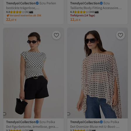
Trendyol Collection
Ecru Perlen
Trendyol Collection
Ecru
bestickte trägerlose,
Taillierte/Body Fitting Accessoire
Tiefstpreis (14 Tage)
4.0
(
31
)
4.3
Versand kostenlos ab 35€
(
348
)
körperbetonte/taillierte Strickbluse
Detaillierte Strukturierte Langarm
Versand kostenlos ab 35€
Tiefstpreis (14 Tage)
TWOSS25BZ00596
Flexible Gestrickte Bluse
22,
12,
67
€
21
€
TWOAW26BZ00134
Trendyol Collection
Ecru Polka
Trendyol Collection
Ecru Polka
Dot figurbetonte, ärmellose, geraffte
Dot Oversize-Bluse mit U-Boot-
3.7
(
21
)
3.7
(
9
)