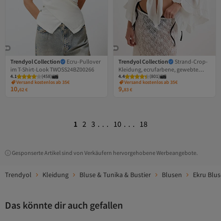
Trendyol Collection
Ecru-Pullover
Trendyol Collection
Strand-Crop-
im T-Shirt-Look TWOSS24BZ00266
Kleidung, ecrufarbene, gewebte
4.1
(
458
)
4.4
(
801
)
Bluse mit Volants TBESS19BB0095
Versand kostenlos ab 35€
Versand kostenlos ab 35€
10,
9,
62
€
83
€
1
2
3
...
10
...
18
Gesponserte Artikel sind von Verkäufern hervorgehobene Werbeangebote.
Trendyol
Kleidung
Bluse & Tunika & Bustier
Blusen
Ekru Blu
Das könnte dir auch gefallen