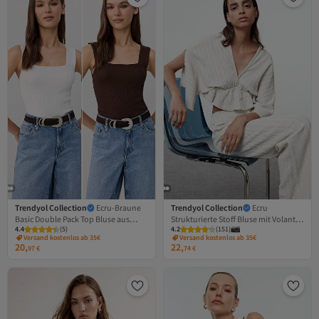
Trendyol Collection
Ecru-Braune
Trendyol Collection
Ecru
Basic Double Pack Top Bluse aus
Strukturierte Stoff Bluse mit Volant
4.4
(
5
)
4.2
(
151
)
dünnem Strick TWOSS24BZ00623
TWOSS24BZ00480
Versand kostenlos ab 35€
Versand kostenlos ab 35€
20,
22,
97
€
74
€