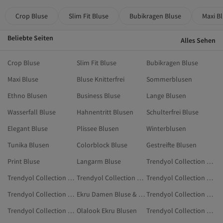
Crop Bluse
Slim Fit Bluse
Bubikragen Bluse
Maxi B
Beliebte Seiten
Alles Sehen
Crop Bluse
Slim Fit Bluse
Bubikragen Bluse
Maxi Bluse
Bluse Knitterfrei
Sommerblusen
Ethno Blusen
Business Bluse
Lange Blusen
Wasserfall Bluse
Hahnentritt Blusen
Schulterfrei Bluse
Elegant Bluse
Plissee Blusen
Winterblusen
Tunika Blusen
Colorblock Bluse
Gestreifte Blusen
Print Bluse
Langarm Bluse
Trendyol Collection Damen Bluse & Tunika & Bustier
Trendyol Collection Braun Blusen
Trendyol Collection Cremefarben Bluse & Tunika & Bustier
Trendyol Collection Grün Blusen
Trendyol Collection Türkis Blusen
Ekru Damen Bluse & Tunika & Bustier
Trendyol Collection Ekru Kleidung
Trendyol Collection Gelb Blusen
Olalook Ekru Blusen
Trendyol Collection Weiß Bluse & Tunika & Bustier