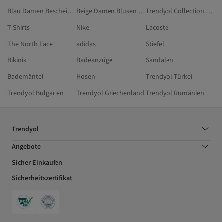
Blau Damen Bescheidene Blusen
Beige Damen Blusen In Großen Größen
Trendyol Collection Goldfarben Bluse & Tunika & Bustier
T-Shirts
Nike
Lacoste
The North Face
adidas
Stiefel
Bikinis
Badeanzüge
Sandalen
Bademäntel
Hosen
Trendyol Türkei
Trendyol Bulgarien
Trendyol Griechenland
Trendyol Rumänien
Trendyol
Angebote
Sicher Einkaufen
Sicherheitszertifikat