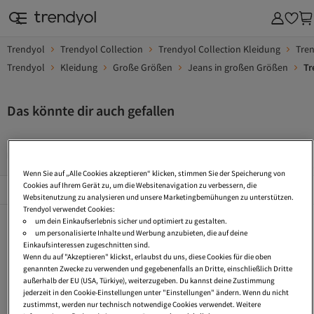
Trendyol
Trendyol Collection
Trendyol Collection Kleidung
Tren
Trendyol
Kleidung
Große Größen
Jeans in großen Größen
Tr
Das könnte dir auch gefallen
Wide Leg Jeans Damen
Klassisch Jeans
Jeggings
H
Wenn Sie auf „Alle Cookies akzeptieren“ klicken, stimmen Sie der Speicherung von
Beliebte Seiten
Cookies auf Ihrem Gerät zu, um die Websitenavigation zu verbessern, die
Alles Sehen
Websitenutzung zu analysieren und unsere Marketingbemühungen zu unterstützen.
Trendyol verwendet Cookies:
Wide Leg Jeans Damen
Klassisch Jeans
Jeggings
um dein Einkaufserlebnis sicher und optimiert zu gestalten.
um personalisierte Inhalte und Werbung anzubieten, die auf deine
High Waist Jeans
Gemusterte Jeans
Hohe Taille Jeans
Einkaufsinteressen zugeschnitten sind.
Wenn du auf "Akzeptieren" klickst, erlaubst du uns, diese Cookies für die oben
Jeans Regular Fit
Jeans Tall
Jeans Straight Leg
genannten Zwecke zu verwenden und gegebenenfalls an Dritte, einschließlich Dritte
außerhalb der EU (USA, Türkiye), weiterzugeben. Du kannst deine Zustimmung
Gestreift Jeans
Jeans Slim Fit
Regular Fit Jeans
jederzeit in den Cookie-Einstellungen unter "Einstellungen" ändern. Wenn du nicht
zustimmst, werden nur technisch notwendige Cookies verwendet. Weitere