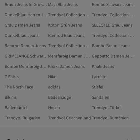
Braun Jeans In Großen Größen
Mavi Blau Jeans
Bombe Schwarz Jeans
Dunkelblau Herren Jeans
Trendyol Collection Khaki Jeans
Trendyol Collection Blau Große Größen
Grau Damen Jeans
Koton Grün Jeans
SELECTED Grau Jeans
Dunkelblau Jeans
Ramrod Blau Jeans
Trendyol Collection Silberfarben Jeans
Ramrod Damen Jeans
Trendyol Collection Beige Jeans
Bombe Braun Jeans
GRIMELANGE Schwarz Jeans
Mehrfarbig Damen Jeans In Großen Größen
Geppetto Damen Jeans
Bombe Mehrfarbig Jeans
Khaki Damen Jeans
Khaki Jeans
T-Shirts
Nike
Lacoste
The North Face
adidas
Stiefel
Bikinis
Badeanzüge
Sandalen
Bademäntel
Hosen
Trendyol Türkei
Trendyol Bulgarien
Trendyol Griechenland
Trendyol Rumänien