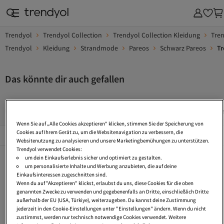
Trendyol
Trendyol Collection
Trendyol Collection Kleidung
Tre
Trendyol
Kleidung
Strandmode
Pareos
Schwarz Pareos
Tr
Das könnte dir auch gefallen
Strand Pareos
Pareo Große Größen
Pareo Kurz
Str
Wenn Sie auf „Alle Cookies akzeptieren“ klicken, stimmen Sie der Speicherung von
Beliebte Seiten
Cookies auf Ihrem Gerät zu, um die Websitenavigation zu verbessern, die
Alles Sehen
Websitenutzung zu analysieren und unsere Marketingbemühungen zu unterstützen.
Trendyol verwendet Cookies:
Strand Pareos
Pareo Große Größen
Pareo Kurz
um dein Einkaufserlebnis sicher und optimiert zu gestalten.
um personalisierte Inhalte und Werbung anzubieten, die auf deine
Strandkleider Lang
Skater Bekleidung
Strandkleider Gestreift
Einkaufsinteressen zugeschnitten sind.
Wenn du auf "Akzeptieren" klickst, erlaubst du uns, diese Cookies für die oben
Strandmode
Strandkleid Mini
Strandkleider Midi
genannten Zwecke zu verwenden und gegebenenfalls an Dritte, einschließlich Dritte
außerhalb der EU (USA, Türkiye), weiterzugeben. Du kannst deine Zustimmung
Strand Röcke
Strandkleider Baumwolle
Strand Sommerkleider
jederzeit in den Cookie-Einstellungen unter "Einstellungen" ändern. Wenn du nicht
zustimmst, werden nur technisch notwendige Cookies verwendet. Weitere