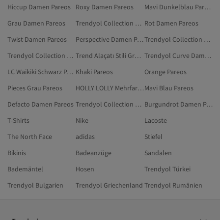
Hiccup Damen Pareos
Roxy Damen Pareos
Mavi Dunkelblau Pareos
Grau Damen Pareos
Trendyol Collection Schwarz Kleidung
Rot Damen Pareos
Twist Damen Pareos
Perspective Damen Pareos
Trendyol Collection Khaki Pareos
Trendyol Collection Schwarz Negligés
Trend Alaçatı Stili Grün Pareos
Trendyol Curve Damen Pareos
LC Waikiki Schwarz Pareos
Khaki Pareos
Orange Pareos
Pieces Grau Pareos
HOLLY LOLLY Mehrfarbig Pareos
Mavi Blau Pareos
Defacto Damen Pareos
Trendyol Collection Schwarz Strandkleider
Burgundrot Damen Pareos
T-Shirts
Nike
Lacoste
The North Face
adidas
Stiefel
Bikinis
Badeanzüge
Sandalen
Bademäntel
Hosen
Trendyol Türkei
Trendyol Bulgarien
Trendyol Griechenland
Trendyol Rumänien