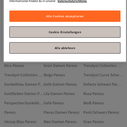
Strandkleider XS
Strandkleider Chiffon
Strandkleid Mit Fransen
Informationen findest du in unserer
Datenschutzrichtlinie
.
Bandeau Kleid Strand
Strandkleider Kurz
Mini Kleider
Alle Cookies akzeptieren
Kurze Kleider
Strand Abendkleider
Metallisch Damen Pareos
Trendyol Collection Burgundrot Pareos
Beige Damen Pareos
Weiß Damen Pareos
Cookie-Einstellungen
Goldfarben Pareos
Trend Alaçatı Stili Damen Pareos
Orange Damen Pareos
Dunkelblau Pareos
Trendyol Collection Rot Pareos
Khaki Damen Pareos
Alle ablehnen
Trendyol Collection Lila Pareos
Rosa Damen Pareos
Trendyol Collection Orange Pareos
Ekru Pareos
Grün Damen Pareos
Trendyol Collection Schwarz Strandmode
Trendyol Collection Rosa Pareos
Beige Pareos
Trendyol Curve Schwarz Pareos
Dunkelblau Damen Pareos
Gelb Damen Pareos
Defacto Schwarz Pareos
Goldfarben Damen Pareos
Lila Damen Pareos
Rosa Pareos
Perspective Dunkelblau Pareos
Gelb Pareos
Weiß Pareos
Pareos
Pieces Damen Pareos
Penti Schwarz Pareos
Hiccup Blau Pareos
Mavi Damen Pareos
Grau Pareos