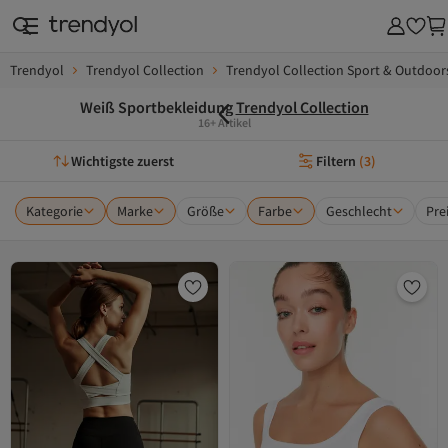
Trendyol
Trendyol Collection
Trendyol Collection Sport & Outdoor
Weiß Sportbekleidung
Trendyol Collection
16+ Artikel
Wichtigste zuerst
Filtern
(
3
)
Kategorie
Marke
Größe
Farbe
Geschlecht
Pre