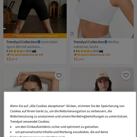
Platz 7 am häufigsten bewertet
Trendyol Collection
Gestrickter
Trendyol Collection
Weißer,
Sport-BH mit weißem
nahtloser, leicht
4.3
(
821
)
4.4
(
242
)
Support/Shaper-Rücken-Detail und
stützender/formgebender, dick
Versand kostenlos ab 35€
Versand kostenlos ab 35€
dickem Riemen TWOSS22SS0040
gepolsterter, gestrickter Sport-BH mit
12,
12,
87
€
15
€
Trägern TWOSS21SS0008
Wenn Sie auf „Alle Cookies akzeptieren“ klicken, stimmen Sie der Speicherung von
Cookies auf Ihrem Gerät zu, um die Websitenavigation zu verbessern, die
Websitenutzung zu analysieren und unsere Marketingbemühungen zu unterstützen.
Trendyol verwendet Cookies:
um dein Einkaufserlebnis sicher und optimiert zu gestalten.
um personalisierte Inhalte und Werbung anzubieten, die auf deine
Einkaufsinteressen zugeschnitten sind.