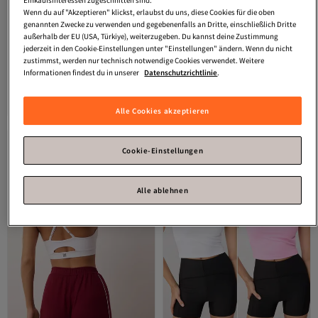
Wenn du auf "Akzeptieren" klickst, erlaubst du uns, diese Cookies für die oben
genannten Zwecke zu verwenden und gegebenenfalls an Dritte, einschließlich Dritte
außerhalb der EU (USA, Türkiye), weiterzugeben. Du kannst deine Zustimmung
jederzeit in den Cookie-Einstellungen unter "Einstellungen" ändern. Wenn du nicht
Platz 7 der Bestseller
zustimmst, werden nur technisch notwendige Cookies verwendet. Weitere
Trendyol Collection
Weißer,
Trendyol Collection
Weißer
Informationen findest du in unserer
Datenschutzrichtlinie
.
mittelstarker, formender,
nahtloser/nahtlos
4.1
(
360
)
4.1
(
47
)
ausgeschnittener, dicker Träger,
gestützter/formgebender gestrickter
Versand kostenlos ab 35€
Versand kostenlos ab 35€
gestrickter Sport-BH
Sport-BH THMAW26SS00017
21,
21,
49
€
04
€
Alle Cookies akzeptieren
THMAW24SS00011
Cookie-Einstellungen
Alle ablehnen