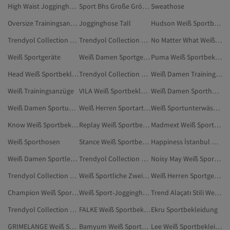
High Waist Jogginghosen
Sport Bhs Große Größen
Sweathose
Oversize Trainingsanzug
Jogginghose Tall
Hudson Weiß Sportbekleidung
Trendyol Collection Dunkelblau Sportbekleidung
Trendyol Collection Mehrfarbig Sportbekleidung
No Matter What Weiß Sportbekleidung
Weiß Sportgeräte
Weiß Damen Sportgeräte
Puma Weiß Sportbekleidung
Head Weiß Sportbekleidung
Trendyol Collection Schwarz Sporthosen
Weiß Damen Trainingsanzüge
Weiß Trainingsanzüge
VILA Weiß Sportbekleidung
Weiß Damen Sporthosen
Weiß Damen Sportunterwäsche-Sets
Weiß Herren Sportarten
Weiß Sportunterwäsche-Sets
Know Weiß Sportbekleidung
Replay Weiß Sportbekleidung
Madmext Weiß Sportbekleidung
Weiß Sporthosen
Stance Weiß Sportbekleidung
Happiness İstanbul Weiß Sportbekleidung
Weiß Damen Sportleggings
Trendyol Collection Braun Sportbekleidung
Noisy May Weiß Sportbekleidung
Trendyol Collection Khaki Sportbekleidung
Weiß Sportliche Zweiteilige Sets
Weiß Herren Sportgeräte
Champion Weiß Sportbekleidung
Weiß Sport-Jogginghosen
Trend Alaçatı Stili Weiß Sportbekleidung
Trendyol Collection Herren Sportbekleidung
FALKE Weiß Sportbekleidung
Ekru Sportbekleidung
GRIMELANGE Weiß Sportbekleidung
Bamyum Weiß Sportbekleidung
Lee Weiß Sportbekleidung