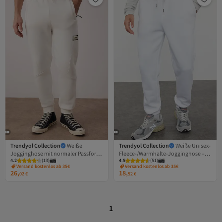
Trendyol Collection
Weiße
Trendyol Collection
Weiße Unisex-
Jogginghose mit normaler Passform
Fleece-/Warmhalte-Jogginghose –
4.2
(
13
)
4.5
(
51
)
und Etikett und Nähten, dicker
elastisches Bein, reguläre Passform
Versand kostenlos ab 35€
Versand kostenlos ab 35€
Reißverschlusstaschen,
TMNAW22EA0346
26,
18,
02
€
52
€
TMNAW26EA00008
1