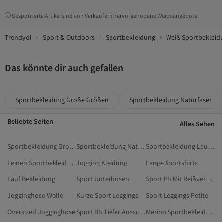
Gesponserte Artikel sind von Verkäufern hervorgehobene Werbeangebote.
Trendyol
Sport & Outdoors
Sportbekleidung
Weiß Sportbekleid
Das könnte dir auch gefallen
Sportbekleidung Große Größen
Sportbekleidung Naturfaser
Beliebte Seiten
Alles Sehen
Sportbekleidung Große Größen
Sportbekleidung Naturfaser
Sportbekleidung Laufen
Leinen Sportbekleidung
Jogging Kleidung
Lange Sportshirts
Lauf Bekleidung
Sport Unterhosen
Sport Bh Mit Reißverschluss
Jogginghose Wolle
Kurze Sport Leggings
Sport Leggings Petite
Oversized Jogginghose
Sport Bh Tiefer Ausschnitt
Merino Sportbekleidung