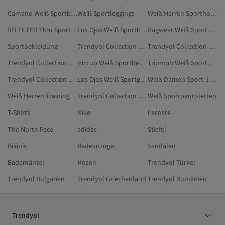
Camano Weiß Sportbekleidung
Weiß Sportleggings
Weiß Herren Sporthosen
SELECTED Ekru Sportbekleidung
Los Ojos Weiß Sportbekleidung
Ragwear Weiß Sportbekleidung
Sportbekleidung
Trendyol Collection Sporthosen
Trendyol Collection Weiß Sportsocken
Trendyol Collection Weiß Sport & Outdoors
Hiccup Weiß Sportbekleidung
Triumph Weiß Sportbekleidung
Trendyol Collection Beige Trainingsanzug-Sets
Los Ojos Weiß Sportgeräte
Weiß Damen Sport-Jogginghosen
Weiß Herren Trainingsanzüge
Trendyol Collection Damen Sporthosen
Weiß Sportpantoletten
T-Shirts
Nike
Lacoste
The North Face
adidas
Stiefel
Bikinis
Badeanzüge
Sandalen
Bademäntel
Hosen
Trendyol Türkei
Trendyol Bulgarien
Trendyol Griechenland
Trendyol Rumänien
Trendyol