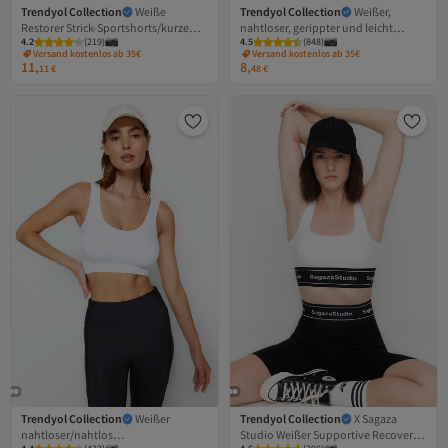
Trendyol Collection
Weiße
Trendyol Collection
Weißer,
Restorer Strick-Sportshorts/kurze
nahtloser, gerippter und leicht
4.2
(
219
)
4.5
(
848
)
Leggings TWOSS21SR0545
stützender/formgebender
Versand kostenlos ab 35€
Versand kostenlos ab 35€
gestrickter Sport-BH TWOSS21SS0024
11,
8,
11
€
48
€
Trendyol Collection
Weißer
Trendyol Collection
X Sagaza
nahtloser/nahtlos
Studio Weißer Supportive Recovery