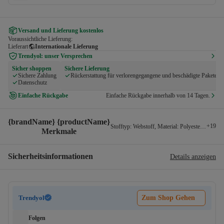
Versand und Lieferung kostenlos
Voraussichtliche Lieferung:
Lieferart
Internationale Lieferung
Trendyol: unser Versprechen
Sicher shoppen
Sichere Lieferung
Sichere Zahlung
Rückerstattung für verlorengegangene und beschädigte Pakete
Datenschutz
Einfache Rückgabe
Einfache Rückgabe innerhalb von 14 Tagen.
{brandName} {productName}
+
19
Stofftyp
:
Webstoff
,
Material
:
Polyester-Mix
,
Är
Merkmale
Sicherheitsinformationen
Details anzeigen
Trendyol
Zum Shop Gehen
Folgen