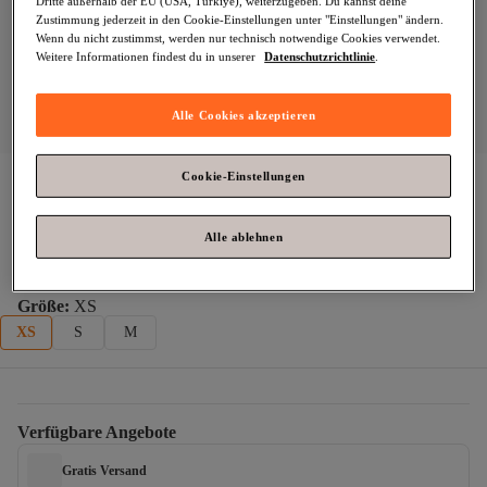
Dritte außerhalb der EU (USA, Türkiye), weiterzugeben. Du kannst deine
Zustimmung jederzeit in den Cookie-Einstellungen unter "Einstellungen" ändern.
Wenn du nicht zustimmst, werden nur technisch notwendige Cookies verwendet.
Weitere Informationen findest du in unserer
Datenschutzrichtlinie
.
Alle Cookies akzeptieren
Cookie-Einstellungen
Trendyol Collection
Grünes, gemustertes, gewebtes Maxikleid 
mit Taillenöffnung TWOSS25EL00874
Alle ablehnen
Zahle deine Rechnung innerhalb von 30 Tagen – kostenfrei.
Größe
:
XS
XS
S
M
Verfügbare Angebote
Gratis Versand