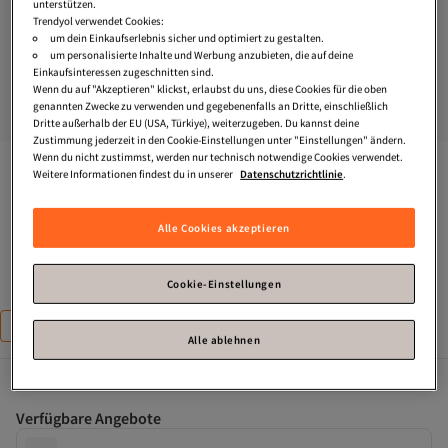
unterstützen.
Trendyol verwendet Cookies:
um dein Einkaufserlebnis sicher und optimiert zu gestalten.
um personalisierte Inhalte und Werbung anzubieten, die auf deine
Einkaufsinteressen zugeschnitten sind.
Wenn du auf "Akzeptieren" klickst, erlaubst du uns, diese Cookies für die oben
genannten Zwecke zu verwenden und gegebenenfalls an Dritte, einschließlich
Dritte außerhalb der EU (USA, Türkiye), weiterzugeben. Du kannst deine
Zustimmung jederzeit in den Cookie-Einstellungen unter "Einstellungen" ändern.
Wenn du nicht zustimmst, werden nur technisch notwendige Cookies verwendet.
Trendyol Collection
Indigo-Strick-T-Shirt aus 100 % 
Weitere Informationen findest du in unserer
Datenschutzrichtlinie
.
Baumwolle mit Rücken- und Vorderdruck in Übergröße/Breite 
Passform TWOSS24TS00183
Fast ausverkauft!
Alle Cookies akzeptieren
Zahle deine Rechnung innerhalb von 30 Tagen – kostenfrei.
Cookie-Einstellungen
Größe
:
XS
XS
S
M
L
XL
Alle ablehnen
Verfügbare Angebote