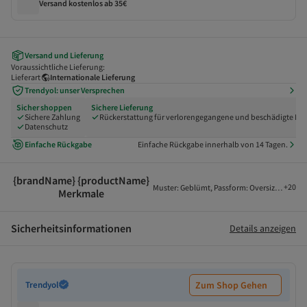
Versand kostenlos ab 35€
Versand und Lieferung
Voraussichtliche Lieferung:
Lieferart
Internationale Lieferung
Trendyol: unser Versprechen
Sicher shoppen
Sichere Lieferung
Sichere Zahlung
Rückerstattung für verlorengegangene und beschädigte Pak
Datenschutz
Einfache Rückgabe
Einfache Rückgabe innerhalb von 14 Tagen.
{brandName} {productName}
+
20
Muster
:
Geblümt
,
Passform
:
Oversized
,
Krag
Merkmale
Sicherheitsinformationen
Details anzeigen
Trendyol
Zum Shop Gehen