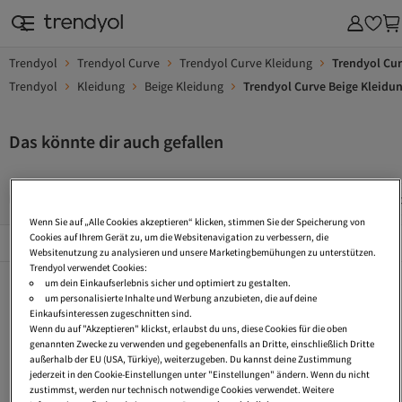
Trendyol
Trendyol Curve
Trendyol Curve Kleidung
Trendyol Cur
Trendyol
Kleidung
Beige Kleidung
Trendyol Curve Beige Kleidu
Das könnte dir auch gefallen
Kleider Xxl
Kleider 42/44
Curve Blue
Kleid Mit Schli
Wenn Sie auf „Alle Cookies akzeptieren“ klicken, stimmen Sie der Speicherung von
Beliebte Seiten
Cookies auf Ihrem Gerät zu, um die Websitenavigation zu verbessern, die
Alles Sehen
Websitenutzung zu analysieren und unsere Marketingbemühungen zu unterstützen.
Trendyol verwendet Cookies:
Kleider Xxl
Kleider 42/44
Curve Blue
um dein Einkaufserlebnis sicher und optimiert zu gestalten.
um personalisierte Inhalte und Werbung anzubieten, die auf deine
Kleid Mit Schlitz
Midi Kleider
Kleider A Linie
Einkaufsinteressen zugeschnitten sind.
Wenn du auf "Akzeptieren" klickst, erlaubst du uns, diese Cookies für die oben
Strick Kleider
Kleider 48
Kleider Baumwolle
genannten Zwecke zu verwenden und gegebenenfalls an Dritte, einschließlich Dritte
außerhalb der EU (USA, Türkiye), weiterzugeben. Du kannst deine Zustimmung
Kleider 42
Strickkleid
Kleider 140
jederzeit in den Cookie-Einstellungen unter "Einstellungen" ändern. Wenn du nicht
zustimmst, werden nur technisch notwendige Cookies verwendet. Weitere