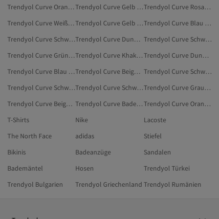
Trendyol Curve Orange Kleider
Trendyol Curve Gelb Kleider
Trendyol Curve Rosa Kleidung
Trendyol Curve Weiß Große Größen
Trendyol Curve Gelb Kleider In Großen Größen
Trendyol Curve Blau Kleider
Trendyol Curve Schwarz Blusen In Großen Größen
Trendyol Curve Dunkelblau Kleider
Trendyol Curve Schwarz Blusen
Trendyol Curve Grün Große Größen
Trendyol Curve Khaki Kleider In Großen Größen
Trendyol Curve Dunkelblau Kleider In Großen Größen
Trendyol Curve Blau Kleider In Großen Größen
Trendyol Curve Beige Hosen
Trendyol Curve Schwarz Unterwäsche In Großen Größen
Trendyol Curve Schwarz BHs In Übergröße
Trendyol Curve Schwarz Bodies In Großen Größen
Trendyol Curve Grau Kleider
Trendyol Curve Beige Strandmode
Trendyol Curve Badeanzüge
Trendyol Curve Orange Kleider In Großen Größen
T-Shirts
Nike
Lacoste
The North Face
adidas
Stiefel
Bikinis
Badeanzüge
Sandalen
Bademäntel
Hosen
Trendyol Türkei
Trendyol Bulgarien
Trendyol Griechenland
Trendyol Rumänien