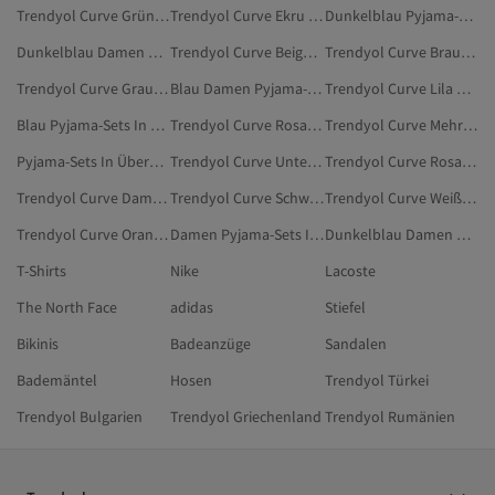
Trendyol Curve Grün Schlafanzüge
Trendyol Curve Ekru Schlafanzüge
Dunkelblau Pyjama-Sets In Übergröße
Dunkelblau Damen Pyjama-Sets In Übergröße
Trendyol Curve Beige Schlafanzüge
Trendyol Curve Braun Schlafanzüge
Trendyol Curve Grau Schlafanzüge
Blau Damen Pyjama-Sets In Übergröße
Trendyol Curve Lila Pyjama-Sets
Blau Pyjama-Sets In Übergröße
Trendyol Curve Rosa Schlafanzüge
Trendyol Curve Mehrfarbig Unterwäsche & Nachtwäsche
Pyjama-Sets In Übergröße
Trendyol Curve Unterwäsche & Nachtwäsche
Trendyol Curve Rosa Pyjama-Sets
Trendyol Curve Damen Unterwäsche & Nachtwäsche
Trendyol Curve Schwarz Unterwäsche & Nachtwäsche
Trendyol Curve Weiß Schlafanzüge
Trendyol Curve Orange Schlafanzüge
Damen Pyjama-Sets In Übergröße
Dunkelblau Damen Pyjama-Sets
T-Shirts
Nike
Lacoste
The North Face
adidas
Stiefel
Bikinis
Badeanzüge
Sandalen
Bademäntel
Hosen
Trendyol Türkei
Trendyol Bulgarien
Trendyol Griechenland
Trendyol Rumänien