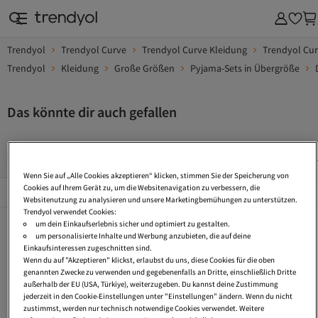
Trendyol
Trendyol Curve
Trendyol Curve Kleidung
Trendyol Cu
Trendyol
Kleidung
Große Größen
Pyjama-Sets in Übergröße
Das könnte dir auch gefallen
Pyjama 3Xl
Pyjama Sets Winter
Satin Pyjama Kurz
Wenn Sie auf „Alle Cookies akzeptieren“ klicken, stimmen Sie der Speicherung von
Beliebte Seiten
Cookies auf Ihrem Gerät zu, um die Websitenavigation zu verbessern, die
Alles Sehen
Websitenutzung zu analysieren und unsere Marketingbemühungen zu unterstützen.
Trendyol verwendet Cookies:
Pyjama 3Xl
Pyjama Sets Winter
Satin Pyjama Kurz
um dein Einkaufserlebnis sicher und optimiert zu gestalten.
um personalisierte Inhalte und Werbung anzubieten, die auf deine
Legging Pyjama Sets
Pyjamas Kariert
Weihnachten Pyjama
Einkaufsinteressen zugeschnitten sind.
Wenn du auf "Akzeptieren" klickst, erlaubst du uns, diese Cookies für die oben
Braut Pyjama Set
Lounge Pyjama Sets
Weihnachtspyjamas
genannten Zwecke zu verwenden und gegebenenfalls an Dritte, einschließlich Dritte
außerhalb der EU (USA, Türkiye), weiterzugeben. Du kannst deine Zustimmung
Pyjama Mit Spitze
Curve Blue
Floral Pyjama Sets
jederzeit in den Cookie-Einstellungen unter "Einstellungen" ändern. Wenn du nicht
zustimmst, werden nur technisch notwendige Cookies verwendet. Weitere