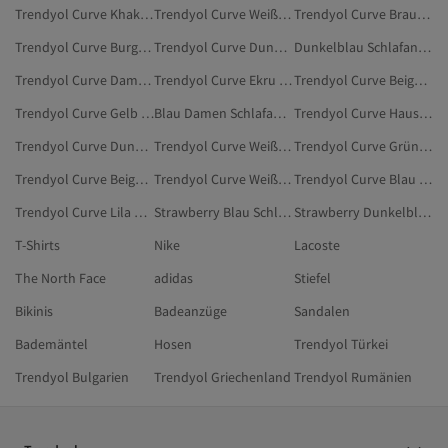
Trendyol Curve Khaki Unterwäsche & Nachtwäsche
Trendyol Curve Weiß Pyjama-Unterteile In Übergröße
Trendyol Curve Braun Pyjama-Sets In Übergröße
Trendyol Curve Burgundrot Unterwäsche & Nachtwäsche
Trendyol Curve Dunkelblau Nachthemden In Großen Größen
Dunkelblau Schlafanzüge
Trendyol Curve Damen Hausbekleidung
Trendyol Curve Ekru Pyjama-Unterteile In Übergröße
Trendyol Curve Beige Unterwäsche & Nachtwäsche
Trendyol Curve Gelb Pyjama-Sets In Übergröße
Blau Damen Schlafanzüge
Trendyol Curve Hausbekleidung
Trendyol Curve Dunkelblau Unterwäsche In Großen Größen
Trendyol Curve Weiß Pyjama-Sets
Trendyol Curve Grün Hausbekleidung
Trendyol Curve Beige Pyjama-Sets In Übergröße
Trendyol Curve Weiß Pyjama-Sets In Übergröße
Trendyol Curve Blau Unterwäsche In Großen Größen
Trendyol Curve Lila Pyjama-Unterteile In Übergröße
Strawberry Blau Schlafanzüge
Strawberry Dunkelblau Schlafanzüge
T-Shirts
Nike
Lacoste
The North Face
adidas
Stiefel
Bikinis
Badeanzüge
Sandalen
Bademäntel
Hosen
Trendyol Türkei
Trendyol Bulgarien
Trendyol Griechenland
Trendyol Rumänien