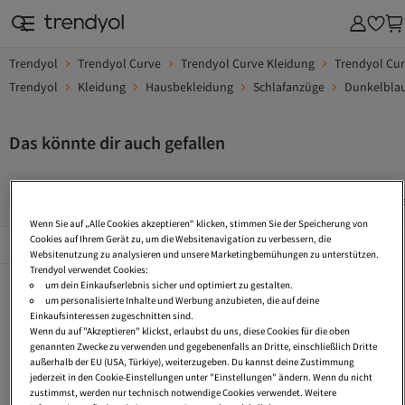
Trendyol
Trendyol Curve
Trendyol Curve Kleidung
Trendyol Cu
Trendyol
Kleidung
Hausbekleidung
Schlafanzüge
Dunkelblau
Das könnte dir auch gefallen
Pyjama 3Xl
Pyjama Sets Winter
Curve Blue
Pyjamas
Wenn Sie auf „Alle Cookies akzeptieren“ klicken, stimmen Sie der Speicherung von
Beliebte Seiten
Cookies auf Ihrem Gerät zu, um die Websitenavigation zu verbessern, die
Alles Sehen
Websitenutzung zu analysieren und unsere Marketingbemühungen zu unterstützen.
Trendyol verwendet Cookies:
Pyjama 3Xl
Pyjama Sets Winter
Curve Blue
um dein Einkaufserlebnis sicher und optimiert zu gestalten.
um personalisierte Inhalte und Werbung anzubieten, die auf deine
Pyjamas Kariert
Weihnachten Pyjama
Weihnachtspyjamas
Einkaufsinteressen zugeschnitten sind.
Wenn du auf "Akzeptieren" klickst, erlaubst du uns, diese Cookies für die oben
Satin Pyjama Kurz
Pyjama Mit Spitze
Legging Pyjama Sets
genannten Zwecke zu verwenden und gegebenenfalls an Dritte, einschließlich Dritte
außerhalb der EU (USA, Türkiye), weiterzugeben. Du kannst deine Zustimmung
Damenuhren Xxl
Pyjama Petite
Still Nachtwäsche
jederzeit in den Cookie-Einstellungen unter "Einstellungen" ändern. Wenn du nicht
zustimmst, werden nur technisch notwendige Cookies verwendet. Weitere