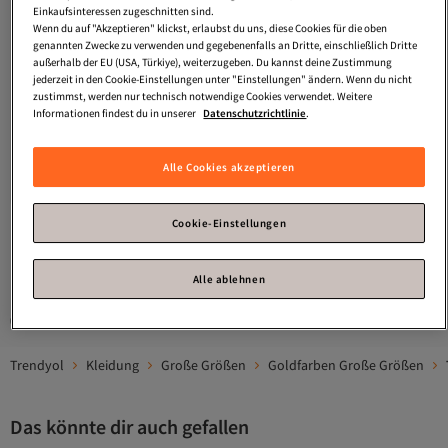
Einkaufsinteressen zugeschnitten sind.
Wenn du auf "Akzeptieren" klickst, erlaubst du uns, diese Cookies für die oben
genannten Zwecke zu verwenden und gegebenenfalls an Dritte, einschließlich Dritte
außerhalb der EU (USA, Türkiye), weiterzugeben. Du kannst deine Zustimmung
jederzeit in den Cookie-Einstellungen unter "Einstellungen" ändern. Wenn du nicht
zustimmst, werden nur technisch notwendige Cookies verwendet. Weitere
Informationen findest du in unserer
Datenschutzrichtlinie
.
Trendyol Curve
Goldfarbenes,
Trendyol Curve
Goldglitzernde
figurbetontes, gestricktes,
gestrickte Carmen-Kragen-
Versand Kostenlos
3.7
Gratis Versand
(
23
)
2.8
(
10
)
Alle Cookies akzeptieren
glitzerndes, mit Pailletten besetztes,
Strickbluse in Übergröße
Versand Kostenlos
Versand kostenlos ab 35€
stilvolles Abendkleid in Übergröße,
TBBSS26AF00136
37,
28,
08
€
65
€
Neujahrskleid TBBSS26AH00154
Cookie-Einstellungen
1
Alle ablehnen
Gesponserte Artikel sind von Verkäufern hervorgehobene Werbeangebote.
Trendyol
Kleidung
Große Größen
Goldfarben Große Größen
Das könnte dir auch gefallen