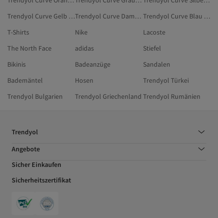
Trendyol Curve Orange Kleider In Großen Größen
Trendyol Curve Grau Kleidung
Trendyol Curve Silberfarben Kleidung
Trendyol Curve Gelb Hemden
Trendyol Curve Damen Kleider
Trendyol Curve Blau Blusen In Großen Größen
T-Shirts
Nike
Lacoste
The North Face
adidas
Stiefel
Bikinis
Badeanzüge
Sandalen
Bademäntel
Hosen
Trendyol Türkei
Trendyol Bulgarien
Trendyol Griechenland
Trendyol Rumänien
Trendyol
Angebote
Sicher Einkaufen
Sicherheitszertifikat