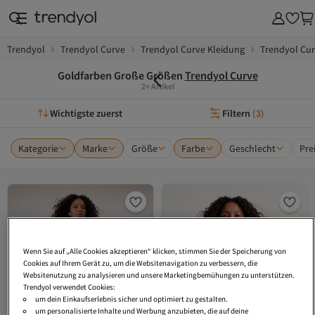
Trendyol
Trendyol Curve
Trendyol Curve Kleidung
Trendyol Cu
Goldfarben Große Größen
Trendyol Curve
2+ Artikel
Wichtigste zuerst
Filtern
(
3
)
Kategorie
Marke
Größe
Farbe
Geschlecht
Pre
Wenn Sie auf „Alle Cookies akzeptieren“ klicken, stimmen Sie der Speicherung von
Cookies auf Ihrem Gerät zu, um die Websitenavigation zu verbessern, die
Websitenutzung zu analysieren und unsere Marketingbemühungen zu unterstützen.
Trendyol verwendet Cookies:
um dein Einkaufserlebnis sicher und optimiert zu gestalten.
um personalisierte Inhalte und Werbung anzubieten, die auf deine