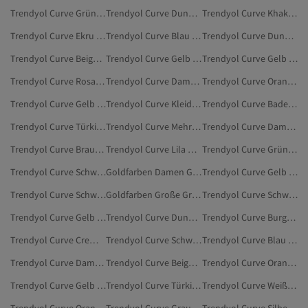
Trendyol Curve Grün Kleidung
Trendyol Curve Dunkelblau Kleidung
Trendyol Curve Khaki Große Größen
Trendyol Curve Ekru Große Größen
Trendyol Curve Blau Badeanzüge
Trendyol Curve Dunkelblau Badeanzüge
Trendyol Curve Beige Kleidung
Trendyol Curve Gelb Jeans In Großen Größen
Trendyol Curve Gelb Röcke In Großen Größen
Trendyol Curve Rosa Große Größen
Trendyol Curve Damen Kleider In Großen Größen
Trendyol Curve Orange Kleidung
Trendyol Curve Gelb Pullover & Strickjacken
Trendyol Curve Kleider In Großen Größen
Trendyol Curve Badeanzüge
Trendyol Curve Türkis Große Größen
Trendyol Curve Mehrfarbig Kleider In Großen Größen
Trendyol Curve Damen Badeanzüge
Trendyol Curve Braun Kleidung
Trendyol Curve Lila Große Größen
Trendyol Curve Grün Badeanzüge
Trendyol Curve Schwarz Blusen In Großen Größen
Goldfarben Damen Große Größen
Trendyol Curve Gelb Strickjacken In Großen Größen
Trendyol Curve Schwarz Bodies In Großen Größen
Goldfarben Große Größen
Trendyol Curve Schwarz Kleider In Großen Größen
Trendyol Curve Gelb Hausbekleidung
Trendyol Curve Dunkelblau Kleider In Großen Größen
Trendyol Curve Burgundrot Große Größen
Trendyol Curve Cremefarben Kleidung
Trendyol Curve Schwarz Kleidung
Trendyol Curve Blau Kleider In Großen Größen
Trendyol Curve Damen Bodies In Großen Größen
Trendyol Curve Beige Kleider In Großen Größen
Trendyol Curve Orange Badeanzüge
Trendyol Curve Gelb Pullover
Trendyol Curve Türkis Kleidung
Trendyol Curve Weiß Große Größen