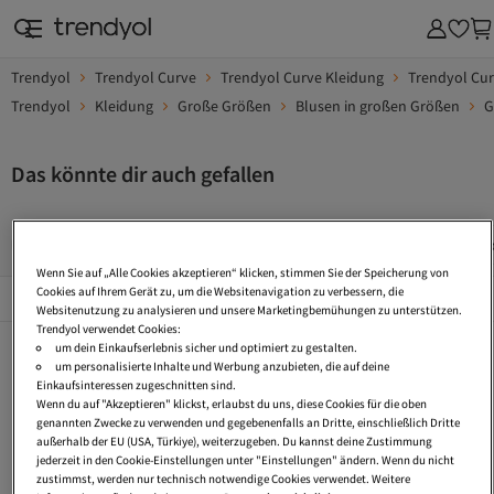
Trendyol
Trendyol Curve
Trendyol Curve Kleidung
Trendyol Cu
Trendyol
Kleidung
Große Größen
Blusen in großen Größen
G
Das könnte dir auch gefallen
Oversize Bluse
Gestreifte Blusen
Plissee Blusen
Cr
Wenn Sie auf „Alle Cookies akzeptieren“ klicken, stimmen Sie der Speicherung von
Beliebte Seiten
Cookies auf Ihrem Gerät zu, um die Websitenavigation zu verbessern, die
Alles Sehen
Websitenutzung zu analysieren und unsere Marketingbemühungen zu unterstützen.
Trendyol verwendet Cookies:
Oversize Bluse
Gestreifte Blusen
Plissee Blusen
um dein Einkaufserlebnis sicher und optimiert zu gestalten.
um personalisierte Inhalte und Werbung anzubieten, die auf deine
Crop Bluse
Winterblusen
Print Bluse
Einkaufsinteressen zugeschnitten sind.
Wenn du auf "Akzeptieren" klickst, erlaubst du uns, diese Cookies für die oben
Jeans Blusen
Business Bluse
Elegant Bluse
genannten Zwecke zu verwenden und gegebenenfalls an Dritte, einschließlich Dritte
außerhalb der EU (USA, Türkiye), weiterzugeben. Du kannst deine Zustimmung
Bluse Knitterfrei
Gepunktete Bluse
Bubikragen Bluse
jederzeit in den Cookie-Einstellungen unter "Einstellungen" ändern. Wenn du nicht
zustimmst, werden nur technisch notwendige Cookies verwendet. Weitere