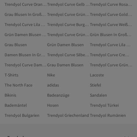
Trendyol Curve Orange Blusen
Trendyol Curve Gelb Bluse & Tunika & Bustier
Trendyol Curve Rosa Blusen
Grau Blusen In Großen Größen
Trendyol Curve Grün Große Größen
Trendyol Curve Goldfarben Blusen
Trendyol Curve Lila Blusen In Großen Größen
Trendyol Curve Burgundrot Bluse & Tunika & Bustier
Trendyol Curve Weiß Bluse & Tunika & Bustier
Grün Damen Blusen In Großen Größen
Trendyol Curve Grün Badeanzüge
Grün Blusen In Großen Größen
Grau Blusen
Grün Damen Blusen
Trendyol Curve Lila Blusen
Damen Blusen In Großen Größen
Trendyol Curve Silberfarben Große Größen
Trendyol Curve Cremefarben Bluse & Tunika & Bustier
Trendyol Curve Damen Große Größen
Grau Damen Blusen
Trendyol Curve Grün Bodies In Großen Größen
T-Shirts
Nike
Lacoste
The North Face
adidas
Stiefel
Bikinis
Badeanzüge
Sandalen
Bademäntel
Hosen
Trendyol Türkei
Trendyol Bulgarien
Trendyol Griechenland
Trendyol Rumänien