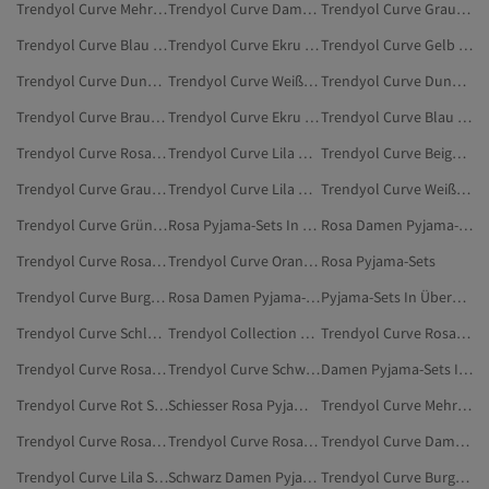
Trendyol Curve Mehrfarbig Pyjama-Sets
Trendyol Curve Damen Pyjama-Sets
Trendyol Curve Grau Pyjama-Unterteile In Übergröße
Trendyol Curve Blau Pyjama-Unterteile In Übergröße
Trendyol Curve Ekru Pyjama-Unterteile In Übergröße
Trendyol Curve Gelb Pyjama-Sets
Trendyol Curve Dunkelblau Pyjama-Unterteile In Übergröße
Trendyol Curve Weiß Pyjama-Unterteile In Übergröße
Trendyol Curve Dunkelblau Pyjama-Sets
Trendyol Curve Braun Pyjama-Sets
Trendyol Curve Ekru Pyjama-Sets
Trendyol Curve Blau Pyjama-Sets
Trendyol Curve Rosa Unterwäsche & Nachtwäsche
Trendyol Curve Lila Pyjama-Unterteile In Übergröße
Trendyol Curve Beige Pyjama-Sets
Trendyol Curve Grau Pyjama-Sets
Trendyol Curve Lila Pyjama-Sets
Trendyol Curve Weiß Pyjama-Sets
Trendyol Curve Grün Pyjama-Sets
Rosa Pyjama-Sets In Übergröße
Rosa Damen Pyjama-Sets In Übergröße
Trendyol Curve Rosa Hausbekleidung
Trendyol Curve Orange Pyjama-Sets
Rosa Pyjama-Sets
Trendyol Curve Burgundrot Schlafanzüge
Rosa Damen Pyjama-Sets
Pyjama-Sets In Übergröße
Trendyol Curve Schlafanzüge
Trendyol Collection Rosa Pyjama-Sets
Trendyol Curve Rosa BHs In Übergröße
Trendyol Curve Rosa Große Größen
Trendyol Curve Schwarz Schlafanzüge
Damen Pyjama-Sets In Übergröße
Trendyol Curve Rot Schlafanzüge
Schiesser Rosa Pyjama-Sets
Trendyol Curve Mehrfarbig Schlafanzüge
Trendyol Curve Rosa Badeanzüge
Trendyol Curve Rosa T-Shirts In Übergröße
Trendyol Curve Damen Schlafanzüge
Trendyol Curve Lila Schlafanzüge
Schwarz Damen Pyjama-Sets In Übergröße
Trendyol Curve Burgundrot Unterwäsche & Nachtwäsche