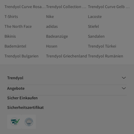
Trendyol Curve Rosa Unterwäsche In Großen Größen
Trendyol Collection Damen Pyjama-Sets In Übergröße
Trendyol Curve Gelb Schlafanzüge
T-Shirts
Nike
Lacoste
The North Face
adidas
Stiefel
Bikinis
Badeanzüge
Sandalen
Bademäntel
Hosen
Trendyol Türkei
Trendyol Bulgarien
Trendyol Griechenland
Trendyol Rumänien
Trendyol
Angebote
Sicher Einkaufen
Sicherheitszertifikat