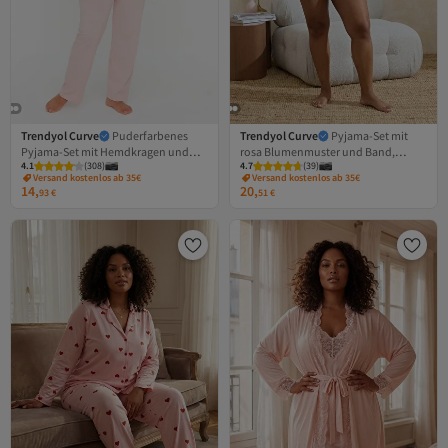
Trendyol Curve
Puderfarbenes
Trendyol Curve
Pyjama-Set mit
Pyjama-Set mit Hemdkragen und
rosa Blumenmuster und Band,
4.1
(
308
)
4.7
(
39
)
Rippenmuster TBBSS22PT0220
Camisole, Übergröße,
Versand kostenlos ab 35€
Versand kostenlos ab 35€
TBBSS26AI00020
14,
20,
93
€
51
€