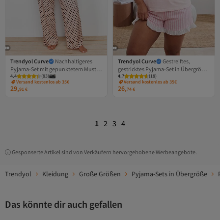
Trendyol Curve
Nachhaltigeres
Trendyol Curve
Gestreiftes,
Pyjama-Set mit gepunktetem Muster
gestricktes Pyjama-Set in Übergröße
4.4
(
83
)
4.7
(
18
)
und zweireihigem Kragen aus
mit Puder-Rüschen-Detail
Versand kostenlos ab 35€
Versand kostenlos ab 35€
gewebtem Stoff TBBAW24AI00027
TBBSS26AI00090
29,
26,
91
€
74
€
1
2
3
4
Gesponserte Artikel sind von Verkäufern hervorgehobene Werbeangebote.
Trendyol
Kleidung
Große Größen
Pyjama-Sets in Übergröße
Das könnte dir auch gefallen