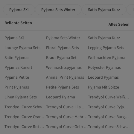
Pyjama 3Xl
Pyjama Sets Winter
Satin Pyjama Kurz
Beliebte Seiten
Alles Sehen
Pyjama 3Xl
Pyjama Sets Winter
Satin Pyjama Kurz
Lounge Pyjama Sets
Floral Pyjama Sets
Legging Pyjama Sets
Satin Pyjamas
Braut Pyjama Set
Weihnachten Pyjama
Pyjamas Kariert
Weihnachtspyjamas
Polyester Pyjamas
Pyjama Petite
Animal Print Pyjamas
Leopard Pyjamas
Print Pyjamas
Petite Pyjama Sets
Pyjama Mit Spitze
Linen Pyjama Sets
Leopard Pyjama
Trendyol Curve Weiß Pyjama-Sets In Übergröße
Trendyol Curve Schwarz Pyjama-Unterteile In Übergröße
Trendyol Curve Lila Pyjama-Sets In Übergröße
Trendyol Curve Pyjama-Sets
Trendyol Curve Orange Pyjama-Sets In Übergröße
Trendyol Curve Mehrfarbig Pyjama-Unterteile In Übergröße
Trendyol Curve Burgundrot Pyjama-Sets
Trendyol Curve Rot Pyjama-Sets
Trendyol Curve Gelb Pyjama-Unterteile In Übergröße
Trendyol Curve Schwarz Pyjama-Sets