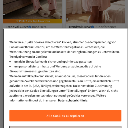
Platz 1 der Top-Favoriten
Trendyol Curve
Rosa Herz-
Trendyol Curve
Puderfarbener
Hemdkragen-Strickpyjama-Set
Morgenmantel/Nachthemd/BH-
4.3
(
600
)
4.4
(
16
)
TBBAW23AI00019
Shorts-Pyjama-Set in Übergröße
Versand Kostenlos
Versand kostenlos ab 35€
TBBSS26AI00102
Gratis Versand
Wenn Sie auf „Alle Cookies akzeptieren“ klicken, stimmen Sie der Speicherung von
27,
46,
23
€
35
€
Versand Kostenlos
Cookies auf Ihrem Gerät zu, um die Websitenavigation zu verbessern, die
Websitenutzung zu analysieren und unsere Marketingbemühungen zu unterstützen.
Trendyol verwendet Cookies:
um dein Einkaufserlebnis sicher und optimiert zu gestalten.
um personalisierte Inhalte und Werbung anzubieten, die auf deine
Einkaufsinteressen zugeschnitten sind.
Wenn du auf "Akzeptieren" klickst, erlaubst du uns, diese Cookies für die oben
genannten Zwecke zu verwenden und gegebenenfalls an Dritte, einschließlich Dritte
außerhalb der EU (USA, Türkiye), weiterzugeben. Du kannst deine Zustimmung
jederzeit in den Cookie-Einstellungen unter "Einstellungen" ändern. Wenn du nicht
zustimmst, werden nur technisch notwendige Cookies verwendet. Weitere
Informationen findest du in unserer
Datenschutzrichtlinie
.
Alle Cookies akzeptieren