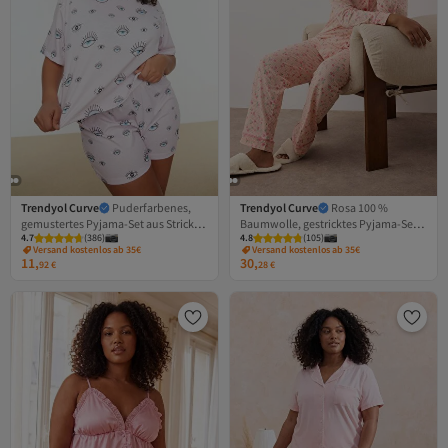
Trendyol Curve
Puderfarbenes,
Trendyol Curve
Rosa 100 %
gemustertes Pyjama-Set aus Strick
Baumwolle, gestricktes Pyjama-Set
4.7
(
386
)
4.8
(
105
)
TBBSS22PT0233
mit Blumenpaspeln
Versand kostenlos ab 35€
Versand kostenlos ab 35€
TBBAW26AI00007
11,
30,
92
€
28
€