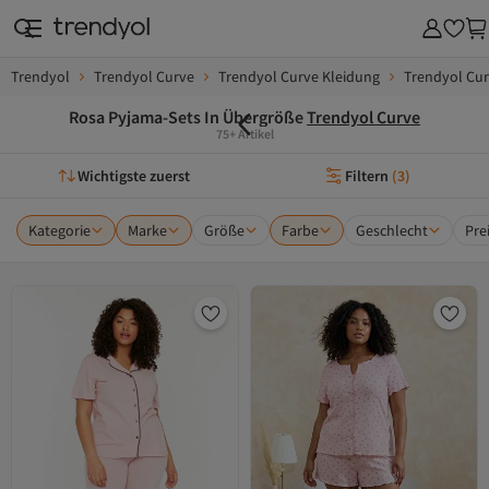
Trendyol
Trendyol Curve
Trendyol Curve Kleidung
Trendyol Cu
Rosa Pyjama-Sets In Übergröße
Trendyol Curve
75+ Artikel
Wichtigste zuerst
Filtern
(
3
)
Kategorie
Marke
Größe
Farbe
Geschlecht
Pre