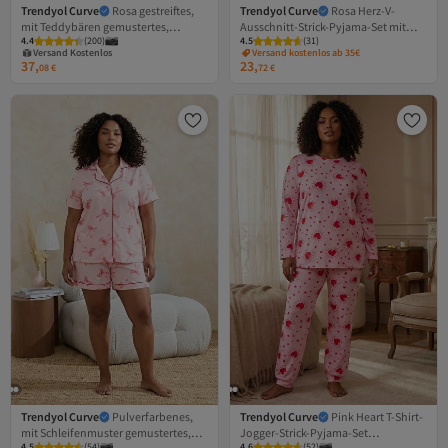
Trendyol Curve
Rosa gestreiftes,
Trendyol Curve
Rosa Herz-V-
mit Teddybären gemustertes,
Ausschnitt-Strick-Pyjama-Set mit
4.4
(
200
)
4.5
(
31
)
gestricktes Pyjama-Set mit
Trägern in Übergröße
Versand Kostenlos
Versand kostenlos ab 35€
Hemdkragen TBBAW25AI00039
TBBSS26AI00025
Gratis Versand
37,
23,
08
€
72
€
Versand Kostenlos
Trendyol Curve
Pulverfarbenes,
Trendyol Curve
Pink Heart T-Shirt-
mit Schleifenmuster gemustertes,
Jogger-Strick-Pyjama-Set
4.5
(
54
)
4.6
(
52
)