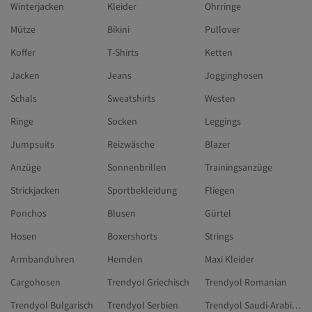
Winterjacken
Kleider
Ohrringe
Mütze
Bikini
Pullover
Koffer
T-Shirts
Ketten
Jacken
Jeans
Jogginghosen
Schals
Sweatshirts
Westen
Ringe
Socken
Leggings
Jumpsuits
Reizwäsche
Blazer
Anzüge
Sonnenbrillen
Trainingsanzüge
Strickjacken
Sportbekleidung
Fliegen
Ponchos
Blusen
Gürtel
Hosen
Boxershorts
Strings
Armbanduhren
Hemden
Maxi Kleider
Cargohosen
Trendyol Griechisch
Trendyol Romanian
Trendyol Bulgarisch
Trendyol Serbien
Trendyol Saudi-Arabien