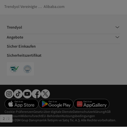
Trendyol Vereinigte Arabische Emirate
Alibaba.com
Trendyol
Angebote
Sicher Einkaufen
Sicherheitszertifikat
Cookie-Präferenzen
Gesetz über digitale Dienste
Datenschutzerklärung
AGB
Impressum
Widerrufsrecht
EU-Behörden
Nutzungsbedingungen
2
/
2
©2026 DSM Grup Danışmanlık İletişim ve Satış Tic. A.Ş. Alle Rechte vorbehalten.