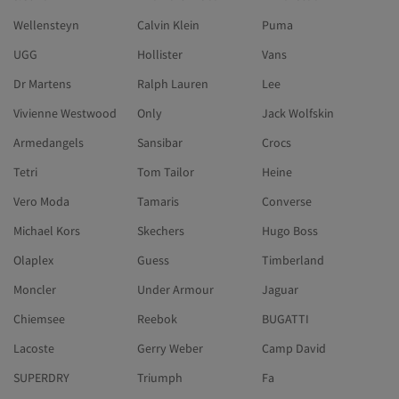
Wellensteyn
Calvin Klein
Puma
UGG
Hollister
Vans
Dr Martens
Ralph Lauren
Lee
Vivienne Westwood
Only
Jack Wolfskin
Armedangels
Sansibar
Crocs
Tetri
Tom Tailor
Heine
Vero Moda
Tamaris
Converse
Michael Kors
Skechers
Hugo Boss
Olaplex
Guess
Timberland
Moncler
Under Armour
Jaguar
Chiemsee
Reebok
BUGATTI
Lacoste
Gerry Weber
Camp David
SUPERDRY
Triumph
Fa