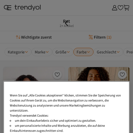
Rot
2+ Artikel
Wichtigste zuerst
Filtern
(
1
)
Kategorie
Marke
Größe
Farbe
Geschlecht
Pre
Wenn Sie auf „Alle Cookies akzeptieren“ klicken, stimmen Sie der Speicherung von
Cookies auf Ihrem Gerät zu, um die Websitenavigation zu verbessern, die
Websitenutzung zu analysieren und unsere Marketingbemühungen zu
unterstützen.
Trendyol verwendet Cookies:
um dein Einkaufserlebnis sicher und optimiert zu gestalten.
um personalisierte Inhalte und Werbung anzubieten, die auf deine
Einkaufsinteressen zugeschnitten sind.