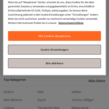
Wenn du auf "Akzeptieren" klickst, erlaubst du uns, diese Cookies für die oben
genannten Zwecke zu verwenden und gegebenenfalls an Dritte, einschließlich
Dritte außerhalb der EU (USA, Türkiye), weiterzugeben. Du kannst deine
Zustimmung jederzeit in den Cookie-Einstellungen unter "Einstellungen" ändern.
Wenn du nicht zustimmst, werden nur technisch notwendige Cookies verwendet.
Weitere Informationen findest du in unserer
Datenschutzrichtlinie
.
Trendyol Curve
Roter Bikini-
Trendyol Curve
Roter Bikini-
Unterteil mit hoher Taille und
Unterteil mit hoher Taille und
4.5
(
6
)
4.4
(
52
)
Accessoires in Übergröße
Accessoire-Detail in Übergröße
Versand kostenlos ab 35€
Versand kostenlos ab 35€
TBBSS26CR00001
TBBSS25CR00000
Alle Cookies akzeptieren
18,
15,
76
€
27
€
Cookie-Einstellungen
1
Alle ablehnen
Gesponserte Artikel sind von Verkäufern hervorgehobene Werbeangebote.
Top Kategorien
Alles Sehen
Kickers
Nike
adidas
New Balance
Esprit
Tommy Hilfiger
s.Oliver
The North Face
Birkenstock