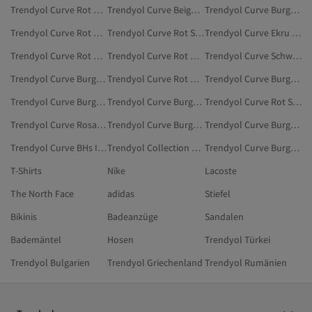
Trendyol Curve Rot Röcke
Trendyol Curve Beige T-Shirts
Trendyol Curve Burgundrot BHs In Übergröße
Trendyol Curve Rot Hausbekleidung
Trendyol Curve Rot Schlafanzüge
Trendyol Curve Ekru T-Shirts
Trendyol Curve Rot Pullover In Übergröße
Trendyol Curve Rot Unterwäsche & Nachtwäsche
Trendyol Curve Schwarz BHs In Übergröße
Trendyol Curve Burgundrot Unterhemd In Übergröße
Trendyol Curve Rot Kleider In Großen Größen
Trendyol Curve Burgundrot Badeanzüge
Trendyol Curve Burgundrot Große Größen
Trendyol Curve Burgundrot Kleidung
Trendyol Curve Rot Shorts
Trendyol Curve Rosa BHs In Übergröße
Trendyol Curve Burgundrot Hemden In Übergröße
Trendyol Curve Burgundrot Röcke In Großen Größen
Trendyol Curve BHs In Übergröße
Trendyol Collection Burgundrot T-Shirts In Übergröße
Trendyol Curve Burgundrot Unterwäsche & Nachtwäsche
T-Shirts
Nike
Lacoste
The North Face
adidas
Stiefel
Bikinis
Badeanzüge
Sandalen
Bademäntel
Hosen
Trendyol Türkei
Trendyol Bulgarien
Trendyol Griechenland
Trendyol Rumänien