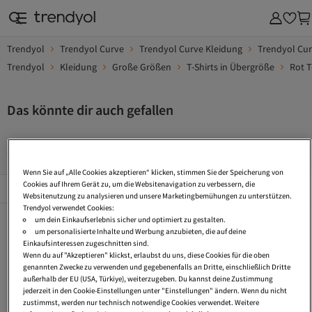
Trendyol
Trendyol Curve
Trendyol Curve Kleidung
Trendyol Cu
Trendyol
Kleidung
Große Größen
T-Shirts in Übergröße
Rot T
Das könnte dir auch gefallen
Kurzarm T Shirt
T Shirt Farbverlauf
Unifarbene T-Shirts
Wenn Sie auf „Alle Cookies akzeptieren“ klicken, stimmen Sie der Speicherung von
Beliebte Seiten
Cookies auf Ihrem Gerät zu, um die Websitenavigation zu verbessern, die
Alles Sehen
Websitenutzung zu analysieren und unsere Marketingbemühungen zu unterstützen.
Trendyol verwendet Cookies:
Kurzarm T Shirt
T Shirt Farbverlauf
Unifarbene T-Shirts
um dein Einkaufserlebnis sicher und optimiert zu gestalten.
um personalisierte Inhalte und Werbung anzubieten, die auf deine
Bedruckte Damen T-Shirts
Oversized T-Shirts
Bedruckte T-Shirts
Einkaufsinteressen zugeschnitten sind.
Wenn du auf "Akzeptieren" klickst, erlaubst du uns, diese Cookies für die oben
Damen Sommer T-Shirts
Weihnachten T Shirt
Wasserfall Tshirt
genannten Zwecke zu verwenden und gegebenenfalls an Dritte, einschließlich Dritte
außerhalb der EU (USA, Türkiye), weiterzugeben. Du kannst deine Zustimmung
Lange T-Shirts
Curve Blue
Festliche Damen T-Shirts
jederzeit in den Cookie-Einstellungen unter "Einstellungen" ändern. Wenn du nicht
zustimmst, werden nur technisch notwendige Cookies verwendet. Weitere