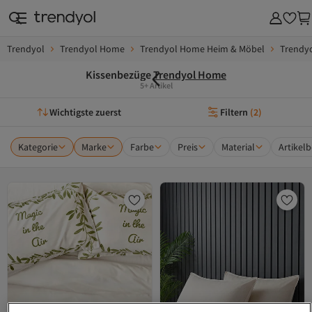
Trendyol
Trendyol Home
Trendyol Home Heim & Möbel
Trendyo
Kissenbezüge
Trendyol Home
5+ Artikel
Wichtigste zuerst
Filtern
(
2
)
Kategorie
Marke
Farbe
Preis
Material
Artikel