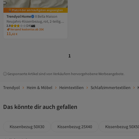
Platz 4 der am häufigsten angezeigten
Trendyol Home
X Bella Maison
Neujahrs-Kissenbezug, rot, 2-teilig,
2.8
(
24
)
50 x 70 cm, TPHAW26YK00000
Versand kostenlos ab 35€
11,
62
€
1
Gesponserte Artikel sind von Verkäufern hervorgehobene Werbeangebote.
Trendyol
Heim & Möbel
Heimtextilien
Schlafzimmertextilien
Das könnte dir auch gefallen
Kissenbezug 50X30
Kissenbezug 25X40
Kissenbezug 50X5