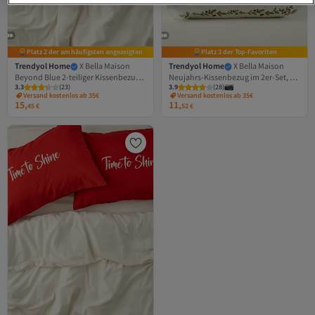
Platz 2 der am häufigsten angezeigten
Platz 3 der Top-Favoriten
Trendyol Home
X Bella Maison
Trendyol Home
X Bella Maison
Beyond Blue 2-teiliger Kissenbezug
Neujahrs-Kissenbezug im 2er-Set, 50
3.3
(
23
)
3.9
(
28
)
50x70cm TPHAW26YK00000
x 70 cm, TPHAW26YK00000
Versand kostenlos ab 35€
Versand kostenlos ab 35€
15,
11,
45
€
52
€