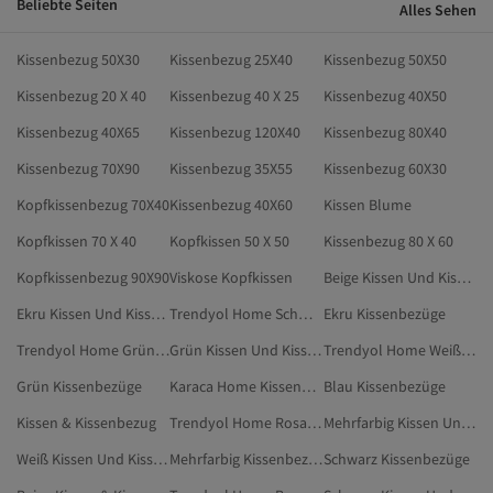
Beliebte Seiten
Alles Sehen
Kissenbezug 50X30
Kissenbezug 25X40
Kissenbezug 50X50
Kissenbezug 20 X 40
Kissenbezug 40 X 25
Kissenbezug 40X50
Kissenbezug 40X65
Kissenbezug 120X40
Kissenbezug 80X40
Kissenbezug 70X90
Kissenbezug 35X55
Kissenbezug 60X30
Kopfkissenbezug 70X40
Kissenbezug 40X60
Kissen Blume
Kopfkissen 70 X 40
Kopfkissen 50 X 50
Kissenbezug 80 X 60
Kopfkissenbezug 90X90
Viskose Kopfkissen
Beige Kissen Und Kissenbezüge
Ekru Kissen Und Kissenbezüge
Trendyol Home Schwarz Kissen & Kissenbezug
Ekru Kissenbezüge
Trendyol Home Grün Kissen & Kissenbezug
Grün Kissen Und Kissenbezüge
Trendyol Home Weiß Kissen
Grün Kissenbezüge
Karaca Home Kissenbezüge
Blau Kissenbezüge
Kissen & Kissenbezug
Trendyol Home Rosa Kissen Und Kissenbezüge
Mehrfarbig Kissen Und Kissenbezüge
Weiß Kissen Und Kissenbezüge
Mehrfarbig Kissenbezüge
Schwarz Kissenbezüge