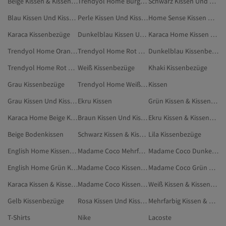
Beige Kissen & Kissenbezug
Trendyol Home Burgundrot Kissen Und Kissenbezüge
Schwarz Kissen Und Kissenbezüge
Blau Kissen Und Kissenbezüge
Perle Kissen Und Kissenbezüge
Home Sense Kissen & Kissenbezug
Karaca Kissenbezüge
Dunkelblau Kissen Und Kissenbezüge
Karaca Home Kissen Und Kissenbezüge
Trendyol Home Orange Kissen Und Kissenbezüge
Trendyol Home Rot Kissenbezüge
Dunkelblau Kissenbezüge
Trendyol Home Rot Kissen Und Kissenbezüge
Weiß Kissenbezüge
Khaki Kissenbezüge
Grau Kissenbezüge
Trendyol Home Weiß Kissen & Kissenbezug
Kissen
Grau Kissen Und Kissenbezüge
Ekru Kissen
Grün Kissen & Kissenbezug
Karaca Home Beige Kissenbezüge
Braun Kissen Und Kissenbezüge
Ekru Kissen & Kissenbezug
Beige Bodenkissen
Schwarz Kissen & Kissenbezug
Lila Kissenbezüge
English Home Kissenbezüge
Madame Coco Mehrfarbig Kissenbezüge
Madame Coco Dunkelblau Kissenbezüge
English Home Grün Kissenbezüge
Madame Coco Kissen Und Kissenbezüge
Madame Coco Grün Kissenbezüge
Karaca Kissen & Kissenbezug
Madame Coco Kissenbezüge
Weiß Kissen & Kissenbezug
Gelb Kissenbezüge
Rosa Kissen Und Kissenbezüge
Mehrfarbig Kissen & Kissenbezug
T-Shirts
Nike
Lacoste