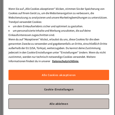
Wenn Sie auf „Alle Cookies akzeptieren“ klicken, stimmen Sie der Speicherung von
Cookies auf Ihrem Gerät zu, um die Websitenavigation zu verbessern, die
Websitenutzung zu analysieren und unsere Marketingbemühungen zu unterstützen.
Trendyol verwendet Cookies:
um dein Einkaufserlebnis sicher und optimiert zu gestalten.
Platz 1 der am häufigsten angezeigten
Platz 3 der am häufigsten angezeigten
um personalisierte Inhalte und Werbung anzubieten, die auf deine
Trendyol Home
X Bella Maison
Trendyol Home
2er-Pack Beige
Einkaufsinteressen zugeschnitten sind.
Blattbedruckter 2-teiliger
Kissenbezüge 50x70cm
Wenn du auf "Akzeptieren" klickst, erlaubst du uns, diese Cookies für die oben
3.4
(
19
)
3.4
(
18
)
Kissenbezug 50x70cm
TPHSS25YK00000
genannten Zwecke zu verwenden und gegebenenfalls an Dritte, einschließlich Dritte
Versand kostenlos ab 35€
Versand kostenlos ab 35€
TPHAW26YK00000
außerhalb der EU (USA, Türkiye), weiterzugeben. Du kannst deine Zustimmung
16,
12,
56
€
53
€
jederzeit in den Cookie-Einstellungen unter "Einstellungen" ändern. Wenn du nicht
zustimmst, werden nur technisch notwendige Cookies verwendet. Weitere
Informationen findest du in unserer
Datenschutzrichtlinie
.
Alle Cookies akzeptieren
Cookie-Einstellungen
Alle ablehnen