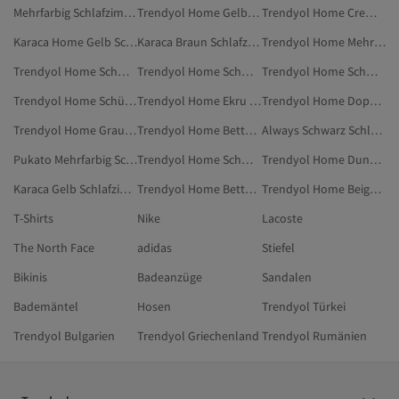
Mehrfarbig Schlafzimmertextilien
Trendyol Home Gelb Bettwäsche-Set
Trendyol Home Cremefarben Heimtextilien
Karaca Home Gelb Schlafzimmertextilien
Karaca Braun Schlafzimmertextilien
Trendyol Home Mehrfarbig Bettwäsche-Set
Trendyol Home Schwarz Badezimmersets
Trendyol Home Schwarz Bettlaken-Sets Für Doppelbetten
Trendyol Home Schwarz Bettbezug-Sets Für Einzelbetten
Trendyol Home Schüsseln
Trendyol Home Ekru Heimtextilien
Trendyol Home Doppelbettdecken-Sets
Trendyol Home Grau Bettlaken-Sets
Trendyol Home Bettwäsche-Sets Für Doppelbetten
Always Schwarz Schlafzimmertextilien
Pukato Mehrfarbig Schlafzimmertextilien
Trendyol Home Schwarz Bettlaken-Sets Für Einzelbetten
Trendyol Home Dunkelblau Bettwäsche-Set
Karaca Gelb Schlafzimmertextilien
Trendyol Home Bettbezug-Sets Für Einzelbetten
Trendyol Home Beige Bettlaken-Sets
T-Shirts
Nike
Lacoste
The North Face
adidas
Stiefel
Bikinis
Badeanzüge
Sandalen
Bademäntel
Hosen
Trendyol Türkei
Trendyol Bulgarien
Trendyol Griechenland
Trendyol Rumänien