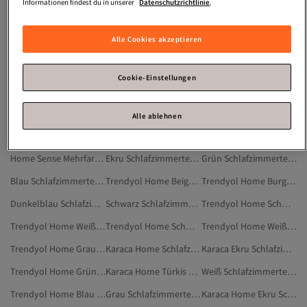
Schlafzimmer Möbel
Kissenbezug 20 X 40
Spannbettlaken Sommer
Informationen findest du in unserer
Datenschutzrichtlinie
.
Tagesdecke Wasserdicht
Kissen Blume
Moltonauflage 90X200
Alle Cookies akzeptieren
Kissenbezug 50X30
Tagesdecke Bett Baumwolle
Trendyol Home Schwarz Bettwäsche-Set
Trendyol Home Orange Schlafzimmertextilien
Karaca Home Schwarz Schlafzimmertextilien
Trendyol Home Ekru Wohnzimmertextilien
Cookie-Einstellungen
Trendyol Home Rosa Schlafzimmertextilien
Trendyol Home Schwarz Küchentextilien
Beige Schlafzimmertextilien
Trendyol Home Bettwäsche-Set
Trendyol Home Schwarz Badtextilien
Karaca Schlafzimmertextilien
Alle ablehnen
Home Sense Weiß Schlafzimmertextilien
Trendyol Home Weiß Wohnzimmertextilien
Trendyol Home Ekru Bettwäsche-Set
Home Sense Mehrfarbig Schlafzimmertextilien
Ekru Schlafzimmertextilien
Grün Schlafzimmertextilien
Blau Schlafzimmertextilien
Trendyol Home Beige Bettwäsche-Set
Trendyol Home Burgundrot Schlafzimmertextilien
Dunkelblau Schlafzimmertextilien
Schwarz Schlafzimmertextilien
Trendyol Home Schwarz Bettwäsche-Sets Für Doppelbetten
Trendyol Home Weiß Bettwäsche-Set
Trendyol Home Schwarz Badezimmer
Trendyol Home Weiß Bettlaken-Sets
Trendyol Home Grau Bettwäsche-Set
Karaca Home Schlafzimmertextilien
Karaca Ekru Schlafzimmertextilien
Trendyol Home Grün Bettwäsche-Set
Karaca Home Türkis Schlafzimmertextilien
Weiß Schlafzimmertextilien
Trendyol Home Blau Bettwäsche-Set
Grau Schlafzimmertextilien
Karaca Home Ekru Schlafzimmertextilien