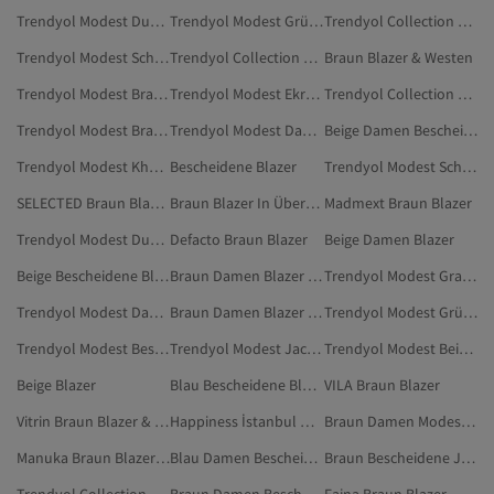
Trendyol Modest Dunkelblau Blazer & Westen
Trendyol Modest Grün Blazer & Westen
Trendyol Collection Braun Blazer & Westen
Trendyol Modest Schwarz Blazer & Westen
Trendyol Collection Bescheidene Blazer
Braun Blazer & Westen
Trendyol Modest Braun Kleidung
Trendyol Modest Ekru Blazer & Westen
Trendyol Collection Damen Blazer
Trendyol Modest Braun Modest Kleidung
Trendyol Modest Damen Jacken
Beige Damen Bescheidene Blazer
Trendyol Modest Khaki Blazer & Westen
Bescheidene Blazer
Trendyol Modest Schwarz Jacken
SELECTED Braun Blazer & Westen
Braun Blazer In Übergröße
Madmext Braun Blazer
Trendyol Modest Dunkelblau Jacken
Defacto Braun Blazer
Beige Damen Blazer
Beige Bescheidene Blazer
Braun Damen Blazer In Übergröße
Trendyol Modest Grau Blazer & Westen
Trendyol Modest Damen Bescheidene Jacken
Braun Damen Blazer & Westen
Trendyol Modest Grün Bescheidene Jacken
Trendyol Modest Bescheidene Jacken
Trendyol Modest Jacken
Trendyol Modest Beige Jacken
Beige Blazer
Blau Bescheidene Blazer
VILA Braun Blazer
Vitrin Braun Blazer & Westen
Happiness İstanbul Damen Blazer
Braun Damen Modest Kleidung
Manuka Braun Blazer & Westen
Blau Damen Bescheidene Blazer
Braun Bescheidene Jacken