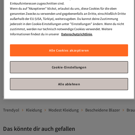
Einkaufsinteressen zugeschnitten sind.
Wenn du auf "Akzeptieren" klickst, erlaubst du uns, diese Cookies für die oben
genannten Zwecke zu verwenden und gegebenenfalls an Dritte, einschließlich Dritte
außerhalb der EU (USA, Türkiye), weiterzugeben. Du kannst deine Zustimmung
jederzeit in den Cookie-Einstellungen unter "Einstellungen" ändern. Wenn du nicht
zustimmst, werden nur technisch notwendige Cookies verwendet. Weitere
Informationen findest du in unserer
Datenschutzrichtlinie
.
Trendyol Modest
Braune, weiche,
gewebte Oversize-Jacke aus
Versand Kostenlos
4.5
Gratis Versand
(
2
)
Alle Cookies akzeptieren
Polyviscon-Stoff TCTAW26CK00001
Versand Kostenlos
62,
87
€
Cookie-Einstellungen
1
Alle ablehnen
Gesponserte Artikel sind von Verkäufern hervorgehobene Werbeangebote.
Trendyol
Kleidung
Modest Kleidung
Bescheidene Blazer
Brau
Das könnte dir auch gefallen