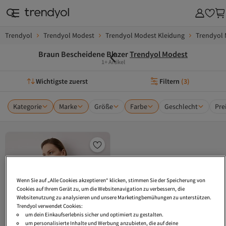
Trendyol
Trendyol Modest
Trendyol Modest Kleidung
Trendyol 
Braun Bescheidene Blazer
Trendyol Modest
1+ Artikel
Wichtigste zuerst
Filtern
(
3
)
Kategorie
Marke
Größe
Farbe
Geschlecht
Pre
Wenn Sie auf „Alle Cookies akzeptieren“ klicken, stimmen Sie der Speicherung von
Cookies auf Ihrem Gerät zu, um die Websitenavigation zu verbessern, die
Websitenutzung zu analysieren und unsere Marketingbemühungen zu unterstützen.
Trendyol verwendet Cookies:
um dein Einkaufserlebnis sicher und optimiert zu gestalten.
um personalisierte Inhalte und Werbung anzubieten, die auf deine