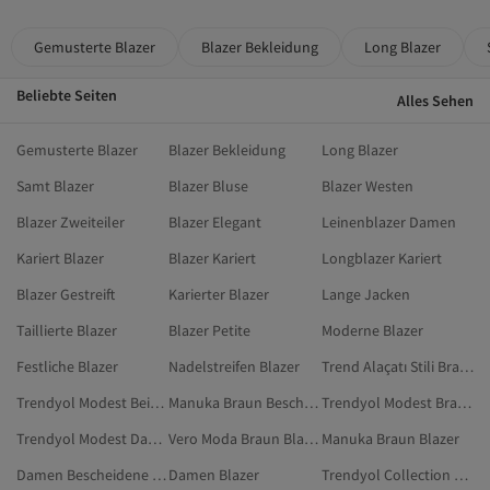
Gemusterte Blazer
Blazer Bekleidung
Long Blazer
Beliebte Seiten
Alles Sehen
Gemusterte Blazer
Blazer Bekleidung
Long Blazer
Samt Blazer
Blazer Bluse
Blazer Westen
Blazer Zweiteiler
Blazer Elegant
Leinenblazer Damen
Kariert Blazer
Blazer Kariert
Longblazer Kariert
Blazer Gestreift
Karierter Blazer
Lange Jacken
Taillierte Blazer
Blazer Petite
Moderne Blazer
Festliche Blazer
Nadelstreifen Blazer
Trend Alaçatı Stili Braun Blazer
Trendyol Modest Beige Blazer & Westen
Manuka Braun Bescheidene Blazer
Trendyol Modest Braun Damenwesten
Trendyol Modest Damen Blazer & Westen
Vero Moda Braun Blazer
Manuka Braun Blazer
Damen Bescheidene Blazer
Damen Blazer
Trendyol Collection Damen Bescheidene Blazer