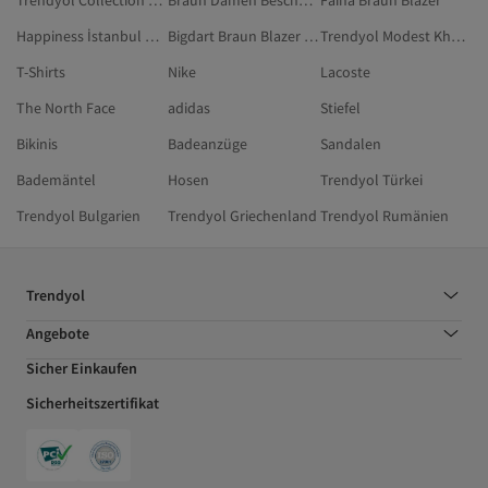
Trendyol Collection Braun Modest Kleidung
Braun Damen Bescheidene Jacken
Faina Braun Blazer
Happiness İstanbul Grün Blazer
Bigdart Braun Blazer & Westen
Trendyol Modest Khaki Jacken
T-Shirts
Nike
Lacoste
The North Face
adidas
Stiefel
Bikinis
Badeanzüge
Sandalen
Bademäntel
Hosen
Trendyol Türkei
Trendyol Bulgarien
Trendyol Griechenland
Trendyol Rumänien
Trendyol
Angebote
Sicher Einkaufen
Sicherheitszertifikat