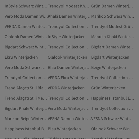
InStyle Schwarz Winterjacken
Trendyol Modest Khaki Jacken
Grün Damen Winterjacken
Vero Moda Damen Winterjacken
Khaki Damen Winterjacken
Marikoo Schwarz Winterjacken
VERDA Damen Winterjacken
Trendyol Collection Beige Winterjacken
Trendyol Modest Grün Bescheidene Jacken
Olalook Damen Winterjacken
InStyle Winterjacken
Manuka Khaki Winterjacken
Bigdart Schwarz Winterjacken
Trendyol Collection Blau Winterjacken
Bigdart Damen Winterjacken
Ekru Winterjacken
Olalook Winterjacken
Bigdart Winterjacken
Vero Moda Schwarz Winterjacken
Blau Damen Winterjacken
Beige Winterjacken
Trendyol Collection Dunkelblau Winterjacken
VERDA Ekru Winterjacken
Trendyol Collection Ekru Winterjacken
Trend Alaçatı Stili Blau Winterjacken
VERDA Winterjacken
Grün Winterjacken
Trend Alaçatı Stili Mehrfarbig Winterjacken
Trendyol Collection Mehrfarbig Winterjacken
Happiness İstanbul Ekru Winterjacken
Bigdart Khaki Winterjacken
Vero Moda Winterjacken
Trendyol Collection Khaki Winterjacken
Marikoo Beige Winterjacken
VESNA Damen Winterjacken
VESNA Schwarz Winterjacken
Happiness İstanbul Beige Winterjacken
Blau Winterjacken
Olalook Schwarz Winterjacken