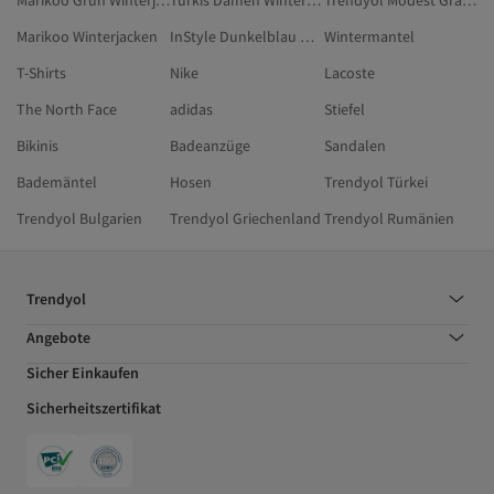
Marikoo Grün Winterjacken
Türkis Damen Winterjacken
Trendyol Modest Grau Jacken
Marikoo Winterjacken
InStyle Dunkelblau Winterjacken
Wintermantel
T-Shirts
Nike
Lacoste
The North Face
adidas
Stiefel
Bikinis
Badeanzüge
Sandalen
Bademäntel
Hosen
Trendyol Türkei
Trendyol Bulgarien
Trendyol Griechenland
Trendyol Rumänien
Trendyol
Angebote
Sicher Einkaufen
Sicherheitszertifikat