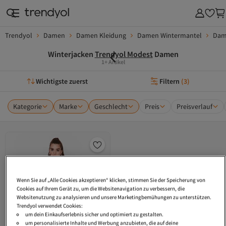
Trendyol
Damen
Damen Kleidung
Damen Wintermantel
Dam
Winterjacken
Trendyol Modest
Damen
1+ Artikel
Wichtigste zuerst
Filtern
(
3
)
Kategorie
Marke
Geschlecht
Preis
Preisverlauf
Wenn Sie auf „Alle Cookies akzeptieren“ klicken, stimmen Sie der Speicherung von
Cookies auf Ihrem Gerät zu, um die Websitenavigation zu verbessern, die
Websitenutzung zu analysieren und unsere Marketingbemühungen zu unterstützen.
Trendyol verwendet Cookies:
um dein Einkaufserlebnis sicher und optimiert zu gestalten.
um personalisierte Inhalte und Werbung anzubieten, die auf deine