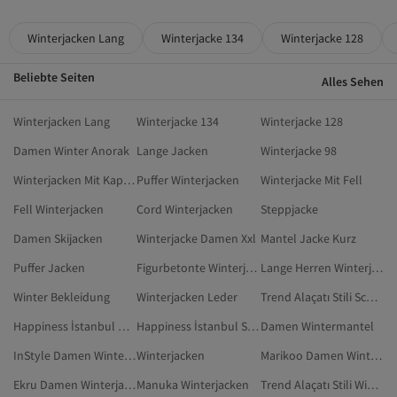
Winterjacken Lang
Winterjacke 134
Winterjacke 128
Beliebte Seiten
Alles Sehen
Winterjacken Lang
Winterjacke 134
Winterjacke 128
Damen Winter Anorak
Lange Jacken
Winterjacke 98
Winterjacken Mit Kapuze
Puffer Winterjacken
Winterjacke Mit Fell
Fell Winterjacken
Cord Winterjacken
Steppjacke
Damen Skijacken
Winterjacke Damen Xxl
Mantel Jacke Kurz
Puffer Jacken
Figurbetonte Winterjacke
Lange Herren Winterjacken
Winter Bekleidung
Winterjacken Leder
Trend Alaçatı Stili Schwarz Winterjacken
Happiness İstanbul Winterjacken
Happiness İstanbul Schwarz Winterjacken
Damen Wintermantel
InStyle Damen Winterjacken
Winterjacken
Marikoo Damen Winterjacken
Ekru Damen Winterjacken
Manuka Winterjacken
Trend Alaçatı Stili Winterjacken