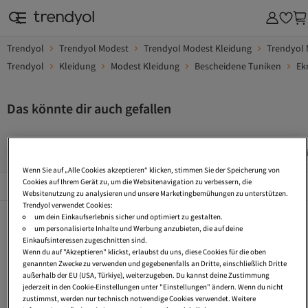
Trendyol
Trendyol Modest
Trendyol Modest Kleidung
Trendyol 
Trendyol
Kleidung
Modest Kleidung
Bescheidene Tuniken
Ek
Das könnte dir auch gefallen
Lange Tuniken
Tunika Blusen
Viskose Tuniken
Tuni
Wenn Sie auf „Alle Cookies akzeptieren“ klicken, stimmen Sie der Speicherung von
Beliebte Seiten
Cookies auf Ihrem Gerät zu, um die Websitenavigation zu verbessern, die
Alles Sehen
Websitenutzung zu analysieren und unsere Marketingbemühungen zu unterstützen.
Trendyol verwendet Cookies:
Lange Tuniken
Tunika Blusen
Viskose Tuniken
um dein Einkaufserlebnis sicher und optimiert zu gestalten.
um personalisierte Inhalte und Werbung anzubieten, die auf deine
Tunika Mit Gürtel
Langarm Tuniken
Orientalische Tuniken
Einkaufsinteressen zugeschnitten sind.
Wenn du auf "Akzeptieren" klickst, erlaubst du uns, diese Cookies für die oben
Lange Blusen
Tunikakleider
Tunika 42
genannten Zwecke zu verwenden und gegebenenfalls an Dritte, einschließlich Dritte
außerhalb der EU (USA, Türkiye), weiterzugeben. Du kannst deine Zustimmung
Tunika 52 54
Lange Hemdblusen
Maxi Bluse
jederzeit in den Cookie-Einstellungen unter "Einstellungen" ändern. Wenn du nicht
zustimmst, werden nur technisch notwendige Cookies verwendet. Weitere