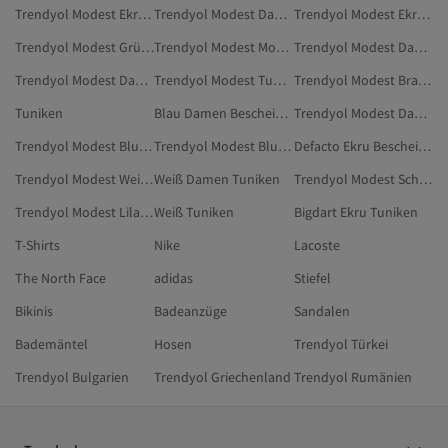
Trendyol Modest Ekru Modest Kleidung
Trendyol Modest Damen Tuniken In Übergröße
Trendyol Modest Ekru Kleidung
Trendyol Modest Grün Tuniken
Trendyol Modest Modest Blusen
Trendyol Modest Damen Blusen
Trendyol Modest Damen Modest Blusen
Trendyol Modest Tuniken In Übergröße
Trendyol Modest Braun Tuniken
Tuniken
Blau Damen Bescheidene Tuniken
Trendyol Modest Damen Bluse & Tunika & Bustier
Trendyol Modest Bluse & Tunika & Bustier
Trendyol Modest Blusen
Defacto Ekru Bescheidene Tuniken
Trendyol Modest Weiß Bluse & Tunika & Bustier
Weiß Damen Tuniken
Trendyol Modest Schwarz Bluse & Tunika & Bustier
Trendyol Modest Lila Bescheidene Tuniken
Weiß Tuniken
Bigdart Ekru Tuniken
T-Shirts
Nike
Lacoste
The North Face
adidas
Stiefel
Bikinis
Badeanzüge
Sandalen
Bademäntel
Hosen
Trendyol Türkei
Trendyol Bulgarien
Trendyol Griechenland
Trendyol Rumänien