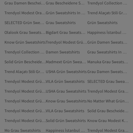
Grau Damen Bescheidene Sweatshirts
Grau Bescheidene Sweatshirts
Trendyol Collection Grün Sweatshirts
Trendyol Modest Orange Sweatshirts
Grün Sweatshirts In Übergröße
Trend Alaçatı Stili Grün Sweatshirts
SELECTED Grün Sweatshirts
Grau Sweatshirts
Grün Sweatshirts
Olalook Grau Sweatshirts
Bigdart Grau Sweatshirts
Happiness İstanbul Grün Sweatshirts
Know Grün Sweatshirts
Trendyol Modest Grün Pullover
Grün Damen Sweatshirts In Übergröße
Trendyol Collection Grau Sweatshirts
Damen Sweatshirts
Grau Sweatshirts In Übergröße
Solid Grün Bescheidene Sweatshirts
Madmext Grün Sweatshirts
Manuka Grau Sweatshirts
Trend Alaçatı Stili Grau Sweatshirts
USHA Grün Sweatshirts
Grau Damen Sweatshirts In Übergröße
Trendyol Modest Grün Modest Kleidung
VILA Grün Sweatshirts
SELECTED Grau Sweatshirts
Trendyol Modest Grün Kleidung
USHA Grau Sweatshirts
Trendyol Modest Grau Pullover
Trendyol Modest Grün Bescheidene Pullover
Know Grau Sweatshirts
No Matter What Grün Bescheidene Sweatshirts
Trendyol Modest Grün Pullunder
VILA Grau Sweatshirts
Solid Grau Bescheidene Sweatshirts
Trendyol Modest Grün Tuniken
Solid Grün Sweatshirts
Know Grau Modest Kleidung
Mo Grau Sweatshirts
Happiness İstanbul Grau Sweatshirts
Trendyol Modest Grau Modest Kleidung