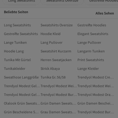
Long Sweatshirts
Sweatshirts Oversize
Gestreifte Hoodies
Beliebte Seiten
Alles Sehen
Long Sweatshirts
Sweatshirts Oversize
Gestreifte Hoodies
Gestreifte Sweatshirts
Hoodie Kleid
Elegant Sweatshirts
Lange Tuniken
Lang Pullover
Lange Pullover
Hoodie Lang
Sweatshirt Kurzarm
Langarm Tuniken
Tunika Mit Gürtel
Herren Sweatjacken
Print Sweatshirts
Tunikakleider
Strick Abaya
Lange Kleider
Sweathose Langgröße
Tunika Gr. 56/58
Trendyol Modest Cremefarben Bescheidene Sweatshirts
Trendyol Modest Gelb Bescheidene Sweatshirts
Trendyol Modest Weiß Sweatshirts
Trendyol Modest Weiß Bescheidene Sweatshirts
Trendyol Modest Gelb Sweatshirts
Trendyol Modest Burgundrot Sweatshirts
Trendyol Modest Orange Bescheidene Sweatshirts
Olalook Grün Sweatshirts
Grün Damen Sweatshirts
Grün Damen Bescheidene Sweatshirts
Grün Bescheidene Sweatshirts
Grau Damen Sweatshirts
Trendyol Modest Burgundrot Bescheidene Sweatshirts