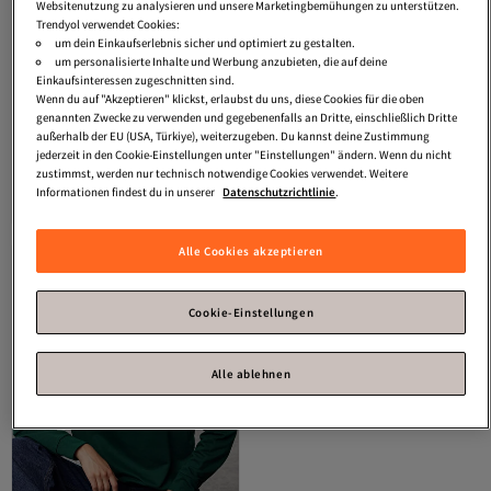
Websitenutzung zu analysieren und unsere Marketingbemühungen zu unterstützen.
Trendyol verwendet Cookies:
um dein Einkaufserlebnis sicher und optimiert zu gestalten.
um personalisierte Inhalte und Werbung anzubieten, die auf deine
Einkaufsinteressen zugeschnitten sind.
Wenn du auf "Akzeptieren" klickst, erlaubst du uns, diese Cookies für die oben
genannten Zwecke zu verwenden und gegebenenfalls an Dritte, einschließlich Dritte
außerhalb der EU (USA, Türkiye), weiterzugeben. Du kannst deine Zustimmung
Trendyol Modest
Grünes,
Trendyol Modest
Mintfarbenes,
jederzeit in den Cookie-Einstellungen unter "Einstellungen" ändern. Wenn du nicht
übergroßes, mit Reißverschluss
detailliertes Scuba-Strick-Sweatshirt
zustimmst, werden nur technisch notwendige Cookies verwendet. Weitere
4.1
(
110
)
4.3
(
19
)
versehenes, detailliertes
mit Kapuze und Schlitz
Informationen findest du in unserer
Datenschutzrichtlinie
.
Versand kostenlos ab 35€
Versand kostenlos ab 35€
Taucher-/Scuba-Strick-Sweatshirt
TCTAW22TW0163
22,
29,
89
€
48
€
TCTAW23TW00198
Alle Cookies akzeptieren
Cookie-Einstellungen
Alle ablehnen