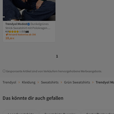
Trendyol Modest
Dunkelgrünes
Strick-Sweatshirt mit Polokragen
4.0
(
53
)
und Stickerei-Detail
Versand kostenlos ab 35€
TCTAW23TW00083
18,
80
€
1
Gesponserte Artikel sind von Verkäufern hervorgehobene Werbeangebote.
Trendyol
Kleidung
Sweatshirts
Grün Sweatshirts
Trendyol Mo
Das könnte dir auch gefallen