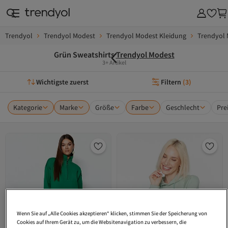
Trendyol
Trendyol Modest
Trendyol Modest Kleidung
Trendyol 
Grün Sweatshirts
Trendyol Modest
3+ Artikel
Wichtigste zuerst
Filtern
(
3
)
Kategorie
Marke
Größe
Farbe
Geschlecht
Pre
Wenn Sie auf „Alle Cookies akzeptieren“ klicken, stimmen Sie der Speicherung von
Cookies auf Ihrem Gerät zu, um die Websitenavigation zu verbessern, die