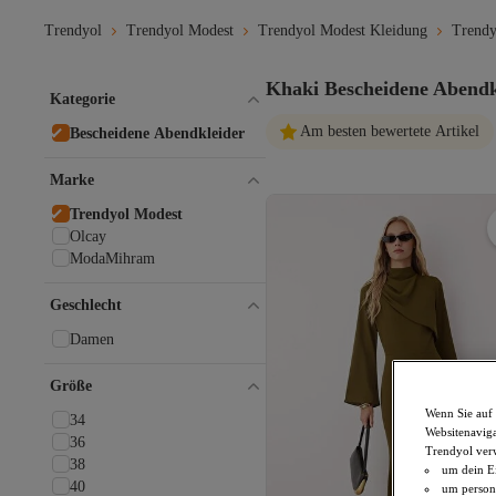
Trendyol
Trendyol Modest
Trendyol Modest Kleidung
Trendy
Khaki Bescheidene Abendk
Kategorie
Am besten bewertete Artikel
Bescheidene Abendkleider
Marke
Trendyol Modest
Olcay
ModaMihram
Geschlecht
Damen
Größe
Wenn Sie auf 
34
Websitenaviga
36
Trendyol ver
38
um dein Ei
40
um persona