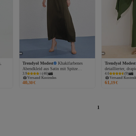
,
Trendyol Modest
Khakifarbenes
Trendyol Modest
Abendkleid aus Satin mit Spitze
detaillierter, drap
Versand Kostenlos
Versand Kostenl
3.9
(
46
)
4.6
(
9
)
TCTSS25EB00136
Schalärmeln, Max
Gratis Versand
Gratis Versand
Abendkleid mit T
40,
61,
30
€
19
€
Versand Kostenlos
Versand Kostenl
TCTSS26DB000
1