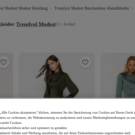
ol Modest Modest Kleidung
Trendyol Modest Bescheidene Abendkleider
leider
Trendyol Modest
12+ Artikel
„Alle Cookies akzeptieren“ klicken, stimmen Sie der Speicherung von Cookies auf Ihrem Gerät 
tion zu verbessern, die Websitenutzung zu analysieren und unsere Marketingbemühungen zu unt
wendet Cookies:
nkaufserlebnis sicher und optimiert zu gestalten.
lisierte Inhalte und Werbung anzubieten, die auf deine Einkaufsinteressen zugeschnitten sind.