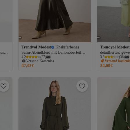
Trendyol Modest
Khakifarbenes
Trendyol Modest
aus
Satin-Abendkleid mit Ballonoberteil
detailliertes, gew
Versand Kostenlos
4.2
(
27
)
3.3
(
36
)
19
und Rock TCTAW26DB00002
Satin von Otriş, J
Versand kostenl
Gratis Versand
TCTAW25DB000
47,
34,
03
€
08
€
Versand Kostenlos