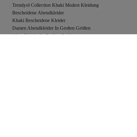
Trendyol Collection Khaki Modest Kleidung
Bescheidene Abendkleider
Khaki Bescheidene Kleider
Damen Abendkleider In Großen Größen
Abendkleider In Großen Größen
Nike
adidas
Badeanzüge
Hosen
Trendyol Griechenland
Trendyol
Versand & Rücksendung
Kontaktiere uns
Zugänglichkeitserklärung