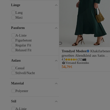
Länge
Lang
Maxi
Passform
A-Linie
Figurbetont
Regular Fit
Relaxed Fit
Trendyol Modest
Khakifarbenes
gewebtes Abendkleid aus Satin
Versand Kostenlos
4.5
(
32
)
TCTSS25DB00000
Anlass
Gratis Versand
54,
79
€
Versand Kostenlos
Casual
Stilvoll/Nacht
Material
Polyester
Stil
A-Linie