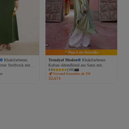
Platz 6 der Bestseller
Khakifarbener,
Trendyol Modest
Khakifarbenes
ierter Stoffrock mit
Kaftan-Abendkleid aus Satin mit
os
4.6
(
166
)
i-Webstoff-Hijab-
Quasten und Details TCTSS24DB00038
Versand kostenlos ab 35€
aillenöffnung
32,
67
€
os
06