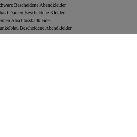
chwarz Bescheidene Abendkleider
haki Damen Bescheidene Kleider
amen Abschlussballkleider
unkelblau Bescheidene Abendkleider
Shirts
he North Face
kinis
ademäntel
rendyol Bulgarien
Sicher Einkaufen
Sicherheitszertifikat