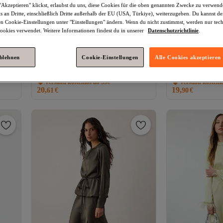
Akzeptieren" klickst, erlaubst du uns, diese Cookies für die oben genannten Zwecke zu verwen
s an Dritte, einschließlich Dritte außerhalb der EU (USA, Türkiye), weiterzugeben. Du kannst 
den Cookie-Einstellungen unter "Einstellungen" ändern. Wenn du nicht zustimmst, werden nur tec
okies verwendet. Weitere Informationen findest du in unserer
Datenschutzrichtlinie
.
gten
Platz 1 am häufigsten bewertet
ablehnen
Cookie-Einstellungen
Alle Cookies akzeptieren
,
Trendyol Modest
Khakifarbenes
Trendyol Modest
t
Britted-Satin-Abendkleid mit Taille
Satin-Abendkleid 
4.2
(
1619
)
4.3
(
253
)
TCTSS23DB00037
TCTAW24DB000
Versand kostenlos ab 35€
Versand kostenl
20,
19,
61
€
90
€