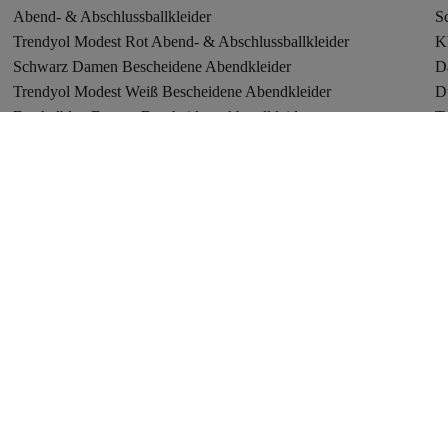
Abend- & Abschlussballkleider
S
Trendyol Modest Rot Abend- & Abschlussballkleider
K
Schwarz Damen Bescheidene Abendkleider
D
Trendyol Modest Weiß Bescheidene Abendkleider
D
Dunkelblau Damen Bescheidene Abendkleider
T-
Lacoste
T
Stiefel
Bi
Sandalen
B
Trendyol Türkei
T
Trendyol Rumänien
Angebote
Werde Teil des TrendFam Influencer-Programms