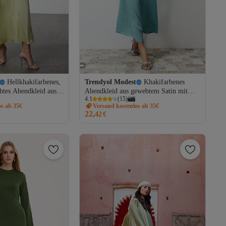
Hellkhakifarbenes,
Trendyol Modest
Khakifarbenes
ebtes Abendkleid aus
Abendkleid aus gewebtem Satin mit
4.1
(
15
)
alabiya-Kleid
zweireihigem Kragen
os ab 35€
Versand kostenlos ab 35€
04
TCTSS24DB00046
22,
42
€