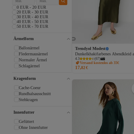
0 EUR - 20 EUR
20 EUR - 30 EUR
30 EUR - 40 EUR
40 EUR - 50 EUR
50 EUR - 70 EUR
Ärmelform
Ballonärmel
Trendyol Modest
Fledermausärmel
Dunkelkhakifarbenes Abendkleid 
4.3
(
67
)
Satin mit Gürtel TCTSS23DB000
Normaler Ärmel
Versand kostenlos ab 35€
Schlagärmel
17,
82
€
Kragenform
Cache-Coeur
Rundhalsausschnitt
Stehkragen
Innenfutter
Gefüttert
Ohne Innenfutter