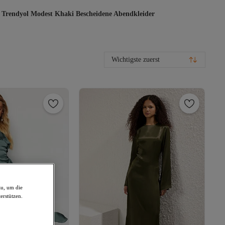
Trendyol Modest Khaki Bescheidene Abendkleider
Wichtigste zuerst
zu, um die
erstützen.