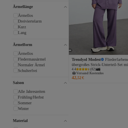
Ärmellänge
Ärmellos
Dreiviertelarm
Kurz
Lang
Ärmelform
Ärmellos
Fledermausärmel
Trendyol Modest
Fliederfarbene
übergroßes Strick-Unterteil-Set mi
Normaler Ärmel
4.4
(
82
)
Kapuze TCTAW25US00022
Versand Kostenlos
Schulterfrei
Gratis Versand
42,
52
€
Versand Kostenlos
Saison
Alle Jahreszeiten
Frühling/Herbst
Sommer
Winter
Material