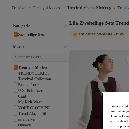
Trendyol
Trendyol Modest
Trendyol Modest Kleidung
Trendy
Lila Zweiteilige Sets
Trend
Kategorie
Am besten bewertete Artikel
Zweiteilige Sets
Marke
Trendyol Modest
TRENDYOLKIDS
Trendyol Collection
Bianco Lucci
U.S. Polo Assn.
Cigit
My Kids Wear
Wenn Sie auf 
VOLT CLOTHİNG
Websitenaviga
Trend Alaçatı Stili
Trendyol ver
sefamerve
um dein Ei
Olalook
um persona