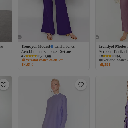
ke
Trendyol Modest
Lilafarbenes
Trendyol Modest
Aerobin-Tunika-Hosen-Set aus
Aerobin-Tunika-
4.2
(
295
)
2.8
(
4
)
gewebten Fledermausärmeln
Unterteil und Ober
Versand Kostenl
Versand kostenlos ab 35€
Gratis Versand
TCTSS23US00043
TCTSS24US0000
18,
50,
81
€
39
€
Versand Kostenl