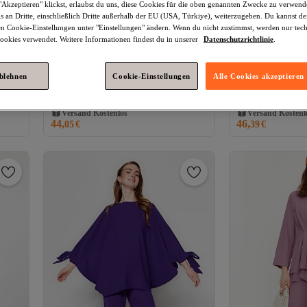
Akzeptieren" klickst, erlaubst du uns, diese Cookies für die oben genannten Zwecke zu verwen
s an Dritte, einschließlich Dritte außerhalb der EU (USA, Türkiye), weiterzugeben. Du kannst 
den Cookie-Einstellungen unter "Einstellungen" ändern. Wenn du nicht zustimmst, werden nur tec
okies verwendet. Weitere Informationen findest du in unserer
Datenschutzrichtlinie
.
ablehnen
Cookie-Einstellungen
Alle Cookies akzeptieren
ene
Trendyol Modest
Detailliertes Hemd-
Trendyol Modest
ail
und Hosen-Set in Leinenoptik mit
Pflaumengoldfarbe
4.5
(
11
)
4.6
(
99
)
Pflaumenrosenmuster
mit Knöpfen TC
Versand Kostenlos
Versand Kostenl
Gratis Versand
Gratis Versand
TCTSS26AU00001
44,
46,
05
€
39
€
Versand Kostenlos
Versand Kostenl