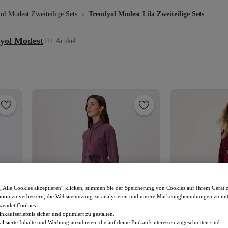
ol Modest Zweiteilige Sets
Trendyol Modest Lila Zweiteilige Sets
yol Modest
11+ Artikel
„Alle Cookies akzeptieren“ klicken, stimmen Sie der Speicherung von Cookies auf Ihrem Gerät 
tion zu verbessern, die Websitenutzung zu analysieren und unsere Marketingbemühungen zu unt
wendet Cookies:
nkaufserlebnis sicher und optimiert zu gestalten.
lisierte Inhalte und Werbung anzubieten, die auf deine Einkaufsinteressen zugeschnitten sind.