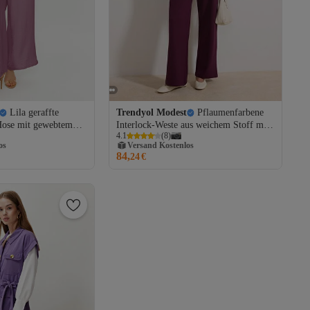
Lila geraffte
Trendyol Modest
Pflaumenfarbene
Hose mit gewebtem
Interlock-Weste aus weichem Stoff mit
4.1
(
8
)
teil, Set
Knöpfen und gestrickter Hose – Top-Set
os
Versand Kostenlos
Gratis Versand
9
TCTSS26US00005
84,
24
€
os
Versand Kostenlos