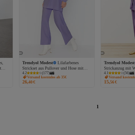
s,
Trendyol Modest
Lilafarbenes
Trendyol Modest
t
Strickset aus Pullover und Hose mit
Strickanzug mit 
4.2
(
177
)
4.1
(
56
)
Perlen- und Tülldetails
Knöpfen TCTAW
Versand kostenlos ab 35€
Versand kostenl
TCTAW23US00088
26,
15,
40
€
56
€
1