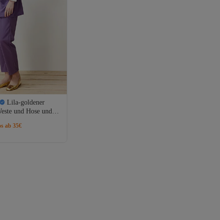
Lila-goldener
Weste und Hose und
22US0062
os ab 35€