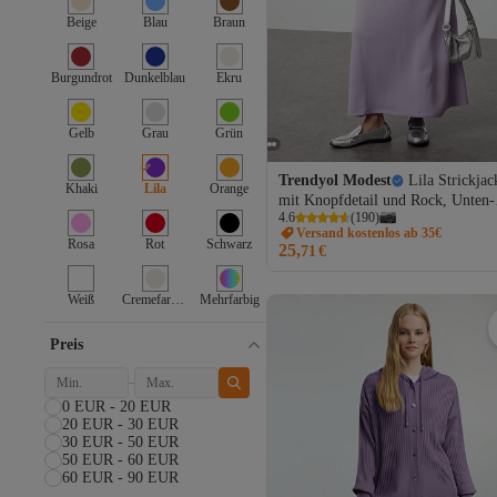
Beige
Blau
Braun
Burgundrot
Dunkelblau
Ekru
Gelb
Grau
Grün
Trendyol Modest
Lila Strickjac
Khaki
Lila
Orange
mit Knopfdetail und Rock, Unten-
4.6
(
190
)
Oben-Set TCTAW25US00014
Versand kostenlos ab 35€
Rosa
Rot
Schwarz
25,
71
€
Weiß
Cremefarben
Mehrfarbig
Preis
0 EUR - 20 EUR
20 EUR - 30 EUR
30 EUR - 50 EUR
50 EUR - 60 EUR
60 EUR - 90 EUR