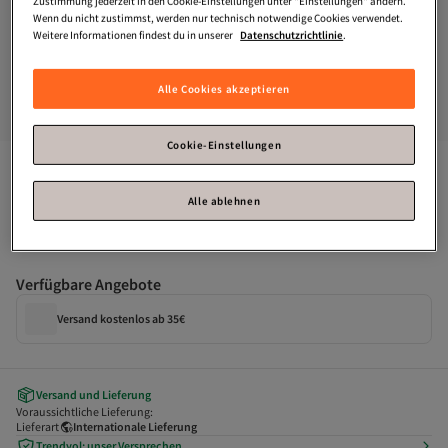
Zustimmung jederzeit in den Cookie-Einstellungen unter "Einstellungen" ändern.
Wenn du nicht zustimmst, werden nur technisch notwendige Cookies verwendet.
Weitere Informationen findest du in unserer
Datenschutzrichtlinie
.
Alle Cookies akzeptieren
Cookie-Einstellungen
Trendyol Modest
Lila gestreiftes, gewebtes Hemd mit 
Ballonärmeln und langem Rücken, Gürtel TCTSS22GO0116
Alle ablehnen
Zahle deine Rechnung innerhalb von 30 Tagen – kostenfrei.
Verfügbare Angebote
Versand kostenlos ab 35€
Versand und Lieferung
Voraussichtliche Lieferung:
Lieferart
Internationale Lieferung
Trendyol: unser Versprechen