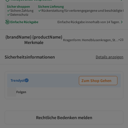
Sicher shoppen
Sichere Lieferung
Sichere Zahlung
Rückerstattung für verlorengegangene und beschädigte Pak
Datenschutz
Einfache Rückgabe
Einfache Rückgabe innerhalb von 14 Tagen.
{brandName} {productName}
+
23
Kragenform
:
Hemdblusenkragen
,
Stofftyp
:
W
Merkmale
Sicherheitsinformationen
Details anzeigen
Trendyol
Zum Shop Gehen
Folgen
Rechtliche Bedenken melden