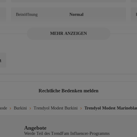
Beinöffnung
Normal
MEHR ANZEIGEN
Kollektion
Modest Fashion
Herstellername
DSM Grup Danışmanlık İle
tişim ve Satış Ticaret A.Ş.
n
Rechtliche Bedenken melden
mode
Burkini
Trendyol Modest Burkini
Trendyol Modest Marineblau
enden. Nicht im Trockner trocknen. Nicht bügeln Kann nicht chemisch gerein
Angebote
Werde Teil des TrendFam Influencer-Programms