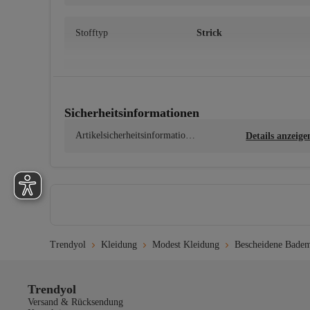
Stofftyp
Strick
Oberteile
Rund
Sicherheitsinformationen
Herkunft
TR
Artikelsicherheitsinformatione
Details anzeige
n
Materialzusammensetzung
86% Polyester, 14% Elasthan
Waschanleitung
Trendyol
Kleidung
Modest Kleidung
Bescheidene Bade
Handwäsche nur bei maximal 30 °C. Kein Bleichmittel verw
Trendyol
Versand & Rücksendung