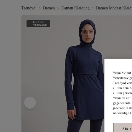
Trendyol
Damen
Damen Kleidung
Damen Modest Kleid
GRATIS
VERSAND
Wenn Sie auf 
Websitenaviga
Trendyol ver
um dein Ei
um persona
Wenn du auf "
gegebenenfall
jederzeit in 
notwendige Co
Alle 