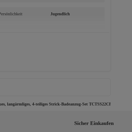
Persönlichkeit
Jugendlich
Anlass
Strand
es, langärmliges, 4-teiliges Strick-Badeanzug-Set TCTSS22CF0012
igt werden
Sicher Einkaufen