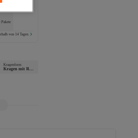
e Pakete
rhalb von 14 Tagen.
Kragenform
Kragen mit Rei
ßverschluss