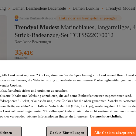
ung
Damen Bescheidene Bademode
Damen Burkini
Trendyol Modest
Damen Burkini-Kategorie
Platz 2 der am häufigsten angezeigten
Trendyol Modest
Marineblaues, langärmliges, 4-
Strick-Badeanzug-Set TCTSS22CF0012
Noch keine Bewertungen.
35,
41
€
(inkl. MwSt)
Größe
:
34
„Alle Cookies akzeptieren“ klicken, stimmen Sie der Speicherung von Cookies auf Ihrem Gerät 
tion zu verbessern, die Websitenutzung zu analysieren und unsere Marketingbemühungen zu unt
34
36
38
40
42
44
wendet Cookies:
nkaufserlebnis sicher und optimiert zu gestalten.
lisierte Inhalte und Werbung anzubieten, die auf deine Einkaufsinteressen zugeschnitten sind.
In den Warenkorb
Akzeptieren" klickst, erlaubst du uns, diese Cookies für die oben genannten Zwecke zu verwen
s an Dritte, einschließlich Dritte außerhalb der EU (USA, Türkiye), weiterzugeben. Du kannst 
den Cookie-Einstellungen unter "Einstellungen" ändern. Wenn du nicht zustimmst, werden nur tec
okies verwendet. Weitere Informationen findest du in unserer
Datenschutzrichtlinie
.
Im Warenkorb
Versand und Lieferung kostenlos
ablehnen
Cookie-Einstellungen
Alle Cookies akzeptieren
Voraussichtliche Lieferung: