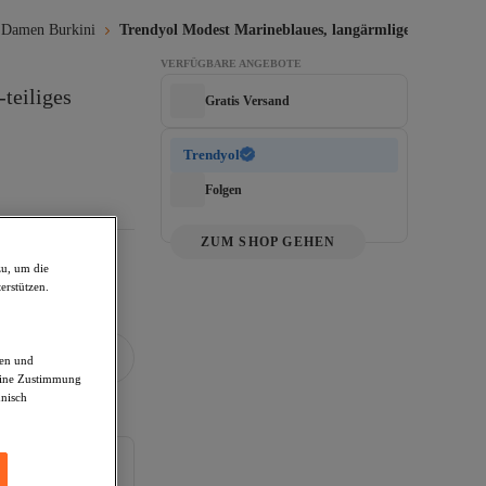
 Damen Burkini
Trendyol Modest Marineblaues, langärmliges, 4-teili
VERFÜGBARE ANGEBOTE
teiliges 
Gratis Versand
Trendyol
Folgen
ZUM SHOP GEHEN
zu, um die
erstützen.
den und
deine Zustimmung
hnisch