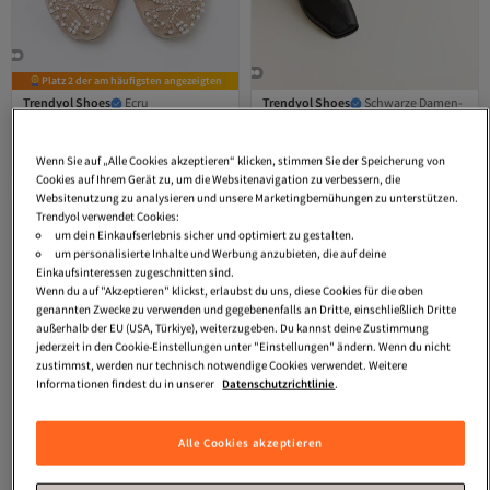
Platz 2 der am häufigsten angezeigten
Trendyol Shoes
Ecru
Trendyol Shoes
Schwarze Damen-
Perlenstickerei Detaillierte Damen
Ballerinas aus echtem Leder mit
4.3
(
42
)
4.6
(
310
)
Mary Jane Ballerinas
offenem Rücken und quadratischer
Versand Kostenlos
Versand kostenlos ab 35€
TAKSS26BE00035
Zehenpartie TAKSS25BE00018
Wenn Sie auf „Alle Cookies akzeptieren“ klicken, stimmen Sie der Speicherung von
30,
40,
Gratis Versand
26
€
11
€
Versand Kostenlos
Cookies auf Ihrem Gerät zu, um die Websitenavigation zu verbessern, die
Websitenutzung zu analysieren und unsere Marketingbemühungen zu unterstützen.
Trendyol verwendet Cookies:
um dein Einkaufserlebnis sicher und optimiert zu gestalten.
um personalisierte Inhalte und Werbung anzubieten, die auf deine
Einkaufsinteressen zugeschnitten sind.
Wenn du auf "Akzeptieren" klickst, erlaubst du uns, diese Cookies für die oben
genannten Zwecke zu verwenden und gegebenenfalls an Dritte, einschließlich Dritte
außerhalb der EU (USA, Türkiye), weiterzugeben. Du kannst deine Zustimmung
jederzeit in den Cookie-Einstellungen unter "Einstellungen" ändern. Wenn du nicht
zustimmst, werden nur technisch notwendige Cookies verwendet. Weitere
Informationen findest du in unserer
Datenschutzrichtlinie
.
Alle Cookies akzeptieren