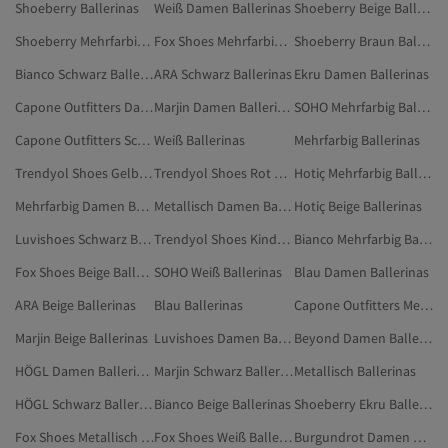
Shoeberry Ballerinas
Weiß Damen Ballerinas
Shoeberry Beige Ballerinas
Shoeberry Mehrfarbig Ballerinas
Fox Shoes Mehrfarbig Ballerinas
Shoeberry Braun Ballerinas
Bianco Schwarz Ballerinas
ARA Schwarz Ballerinas
Ekru Damen Ballerinas
Capone Outfitters Damen Ballerinas
Marjin Damen Ballerinas
SOHO Mehrfarbig Ballerinas
Capone Outfitters Schwarz Ballerinas
Weiß Ballerinas
Mehrfarbig Ballerinas
Trendyol Shoes Gelb Ballerinas
Trendyol Shoes Rot Ballerinas
Hotiç Mehrfarbig Ballerinas
Mehrfarbig Damen Ballerinas
Metallisch Damen Ballerinas
Hotiç Beige Ballerinas
Luvishoes Schwarz Ballerinas
Trendyol Shoes Kinder Ballerinas
Bianco Mehrfarbig Ballerinas
Fox Shoes Beige Ballerinas
SOHO Weiß Ballerinas
Blau Damen Ballerinas
ARA Beige Ballerinas
Blau Ballerinas
Capone Outfitters Mehrfarbig Ballerinas
Marjin Beige Ballerinas
Luvishoes Damen Ballerinas
Beyond Damen Ballerinas
HÖGL Damen Ballerinas
Marjin Schwarz Ballerinas
Metallisch Ballerinas
HÖGL Schwarz Ballerinas
Bianco Beige Ballerinas
Shoeberry Ekru Ballerinas
Fox Shoes Metallisch Ballerinas
Fox Shoes Weiß Ballerinas
Burgundrot Damen Ballerinas