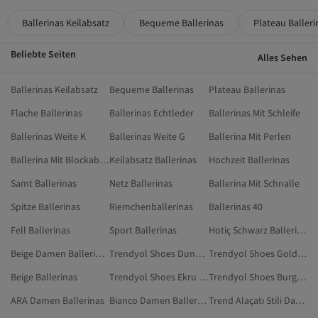
Ballerinas Keilabsatz
Bequeme Ballerinas
Plateau Balleri
Beliebte Seiten
Alles Sehen
Ballerinas Keilabsatz
Bequeme Ballerinas
Plateau Ballerinas
Flache Ballerinas
Ballerinas Echtleder
Ballerinas Mit Schleife
Ballerinas Weite K
Ballerinas Weite G
Ballerina Mit Perlen
Ballerina Mit Blockabsatz
Keilabsatz Ballerinas
Hochzeit Ballerinas
Samt Ballerinas
Netz Ballerinas
Ballerina Mit Schnalle
Spitze Ballerinas
Riemchenballerinas
Ballerinas 40
Fell Ballerinas
Sport Ballerinas
Hotiç Schwarz Ballerinas
Beige Damen Ballerinas
Trendyol Shoes Dunkelblau Ballerinas
Trendyol Shoes Goldfarben Ballerinas
Beige Ballerinas
Trendyol Shoes Ekru Ballerinas
Trendyol Shoes Burgundrot Ballerinas
ARA Damen Ballerinas
Bianco Damen Ballerinas
Trend Alaçatı Stili Damen Ballerinas