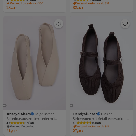
Spitze für Damen TAKSS24BE00000
Schleifendetail für Damen
Versand kostenlos ab 35€
Versand kostenlos ab 35€
TAKSS26BE0004
28,
32,
24
€
47
€
Trendyol Shoes
Beige Damen-
Trendyol Shoes
Braune
Ballerinas aus echtem Leder mit
Strickwaren mit Metall-Accessoire-
4.4
(
70
)
4.7
(
84
)
offener Rückseite und quadratischer
Detail für Damen-Ballerinas
Versand Kostenlos
Versand kostenlos ab 35€
Zehenpartie TAKSS25BE00018
TAKSS26BE00016
41,
27,
Gratis Versand
41
€
41
€
Versand Kostenlos