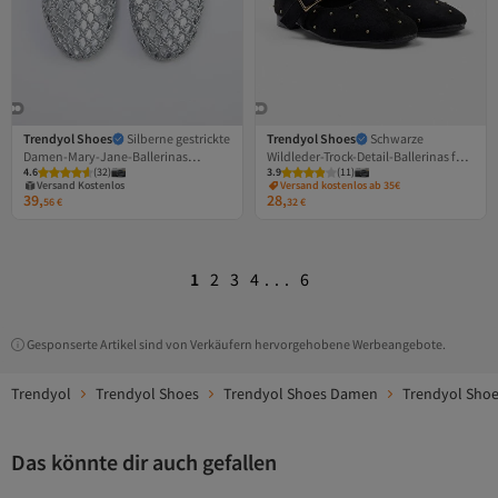
Trendyol Shoes
Silberne gestrickte
Trendyol Shoes
Schwarze
Damen-Mary-Jane-Ballerinas
Wildleder-Trock-Detail-Ballerinas für
4.6
(
32
)
3.9
(
11
)
TAKSS26BE00019
Damen von Mary Jane
Versand Kostenlos
Versand kostenlos ab 35€
TAKSS26BE00032
39,
28,
Gratis Versand
56
€
32
€
Versand Kostenlos
1
2
3
4
...
6
Gesponserte Artikel sind von Verkäufern hervorgehobene Werbeangebote.
Trendyol
Trendyol Shoes
Trendyol Shoes Damen
Trendyol Sho
Das könnte dir auch gefallen