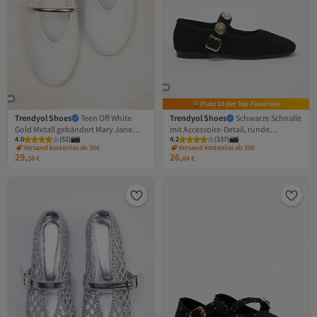
Platz 10 der Top-Favoriten
Trendyol Shoes
Teen Off White
Trendyol Shoes
Schwarze Schnalle
Gold Metall gebändert Mary Jane
mit Accessoire-Detail, runde
4.0
(
52
)
4.2
(
337
)
Mandel Zehe Babet
Zehenpartie, Tweed-Mary-Jane-
Versand kostenlos ab 35€
Versand kostenlos ab 35€
TAKAW26BE000050
Ballerinas für Damen
29,
26,
38
€
84
€
TAKSS25BE00011