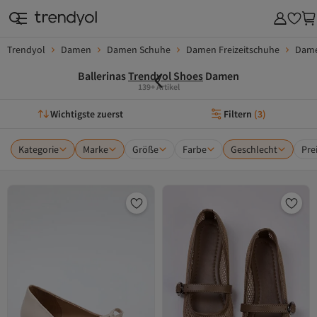
Trendyol
Damen
Damen Schuhe
Damen Freizeitschuhe
Dame
Ballerinas
Trendyol Shoes
Damen
139+ Artikel
Wichtigste zuerst
Filtern
(
3
)
Kategorie
Marke
Größe
Farbe
Geschlecht
Pre