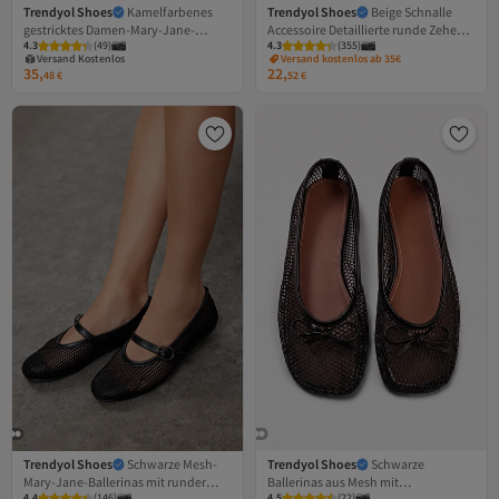
Trendyol Shoes
Kamelfarbenes
Trendyol Shoes
Beige Schnalle
gestricktes Damen-Mary-Jane-
Accessoire Detaillierte runde Zehe
4.3
(
49
)
4.3
(
355
)
Ballett-Ballett-Turnschuh-Set
Tweed Mary Jane Damen Babet
Versand Kostenlos
Versand kostenlos ab 35€
TAKSS26BE00020
TAKSS25BE00011
35,
22,
Gratis Versand
48
€
52
€
Versand Kostenlos
Trendyol Shoes
Schwarze Mesh-
Trendyol Shoes
Schwarze
Mary-Jane-Ballerinas mit runder
Ballerinas aus Mesh mit
4.4
(
146
)
4.5
(
22
)