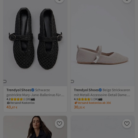
Trendyol Shoes
Schwarze
Trendyol Shoes
Beige Strickwaren
gestrickte Mary-Jane-Ballerinas für
mit Metall-Accessoire-Detail Damen-
4.2
(
26
)
4.1
(
34
)
Damen TAKSS26BE00020
Ballerinas TAKSS26BE00016
Versand Kostenlos
Versand kostenlos ab 35€
43,
30,
Gratis Versand
87
€
51
€
Versand Kostenlos