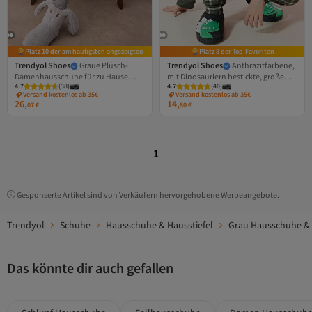
Platz 10 der am häufigsten angezeigten
Platz 8 der Top-Favoriten
Trendyol Shoes
Graue Plüsch-
Trendyol Shoes
Anthrazitfarbene,
Damenhausschuhe für zu Hause
mit Dinosauriern bestickte, große
4.7
(
38
)
4.7
(
40
)
TAKAW26ER00008 aus Englisch ins
Hausschuhe für Jungen und Kinder,
Versand kostenlos ab 35€
Versand kostenlos ab 35€
Deutsche.
Hausschuhe TAKAW25ER00002
26,
14,
07
€
80
€
1
Gesponserte Artikel sind von Verkäufern hervorgehobene Werbeangebote.
Trendyol
Schuhe
Hausschuhe & Hausstiefel
Grau Hausschuhe & 
Das könnte dir auch gefallen