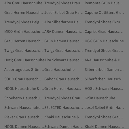
ARA Grau Hausschuhe
Trendyol Shoes Braun Hausschuhe & Hausstiefel
Remonte Grün Hausschuhe & Hausstiefel
Grau Herren Hausschuhe & Hausstiefel
Josef Seibel Grau Hausschuhe & Hausstiefel
Capone Outfitters Grau Hausschuhe & Hausstiefel
Trendyol Shoes Beige Hausschuhe & Hausstiefel
ARA Silberfarben Hausschuhe & Hausstiefel
Trendyol Shoes Ekru Hausschuhe & Hausstiefel
MEXX Grün Hausschuhe & Hausstiefel
ARA Damen Hausschuhe & Hausstiefel
Caprice Grau Hausschuhe & Hausstiefel
Grau Herren Hausschuhstiefel
Grün Damen Hausschuhe
UGG Grün Hausschuhe
Twigy Grau Hausschuhe & Hausstiefel
Twigy Grau Hausschuhstiefel
Trendyol Shoes Grau Kopftücher
Hotiç Grau Hausschuhe
ARA Schwarz Hausschuhe & Hausstiefel
ARA Hausschuhe & Hausstiefel
Asportuguesas Grün Hausschuhe & Hausstiefel
Grau Hausschuhe
Silberfarben Damen Hausschuhe & Hausstiefel
SOHO Grau Hausschuhe
Gabor Grau Hausschuhe & Hausstiefel
Silberfarben Hausschuhe & Hausstiefel
HÖGL Hausschuhe & Hausstiefel
Grün Herren Hausschuhe & Hausstiefel
HÖGL Schwarz Hausschuhe & Hausstiefel
Shoeberry Hausschuhe & Hausstiefel
Trendyol Shoes Grau Stiefel & Hohe Stiefel
Grün Hausschuhe
Schwarz Hausschuhe & Hausstiefel
SELECTED Hausschuhe & Hausstiefel
Josef Seibel Grün Hausschuhe & Hausstiefel
Rieker Grau Hausschuhe
Khaki Hausschuhe & Hausstiefel
Trendyol Shoes Grau Pantoffel
HÖGL Damen Hausschuhe & Hausstiefel
Schwarz Damen Hausschuhe & Hausstiefel
Khaki Damen Hausschuhe & Hausstiefel