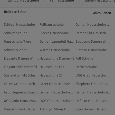
Schlupf Hausschuhe
Fellhausschuhe
Damen Hausschuhe
Beliebte Seiten
Alles Sehen
Schlupf Hausschuhe
Fellhausschuhe
Damen Hausschuhe Geschlossen
Schlupf Schuhe
Fleece Hausschuhe
Damen Filz Hausschuhe
Hausschuhe Tiere
Damen Lammfell Hausschuhe
Bequeme Damen Winterschuhe
Schuhe Slipper
Warme Hausschuhe
Plateau Hausschuhe
Elegante Damen Winterschuhe
Hausschuhe Damen 42
Fell Schuhe
Elegante Winterstiefel
Hausschuhe Filz
Herbstschuhe
Stiefeletten Mit Schnallen
Hausschuhe 27
UGG Grau Hausschuhe & Hausstiefel
FALKE Grün Hausschuhe & Hausstiefel
Gezer Grün Hausschuhe & Hausstiefel
Shepherd Grau Hausschuhe & Hausstiefel
Asportuguesas Grau Hausschuhe & Hausstiefel
Damen Hausschuhe & Hausstiefel
Damen Hausschuhstiefel
UGG Grün Hausschuhe & Hausstiefel
UGG Grau Hausschuhe
Defacto Grau Hausschuhe & Hausstiefel
Hausschuhe & Hausstiefel
Trendyol Shoes Dunkelblau Hausschuhe & Hausstiefel
Grau Damen Hausschuhe