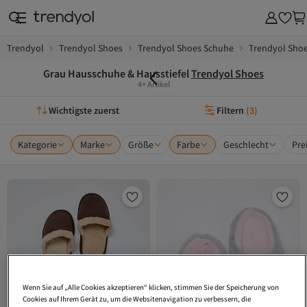
Trendyol
Trendyol Shoes
Trendyol Shoes Schuhe
Trendyol Shoe
Grau Hausschuhe & Hausstiefel
Trendyol Shoes
4+ Artikel
Wichtigste zuerst
Filtern
(
3
)
Kategorie
Marke
Größe
Farbe
Geschlecht
Pre
Wenn Sie auf „Alle Cookies akzeptieren“ klicken, stimmen Sie der Speicherung von
Cookies auf Ihrem Gerät zu, um die Websitenavigation zu verbessern, die