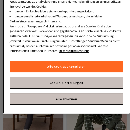
Websitenutzung zu analysieren und unsere Marketingbemühungen zu unterstützen.
Trendyol verwendet Cookies:
um dein Einkaufserlebnis sicher und optimiert zu gestalten.
um personalisierte Inhalte und Werbung anzubieten, die auf deine
Einkaufsinteressen zugeschnitten sind.
Wenn du auf "Akzeptieren" klickst, erlaubst du uns, diese Cookies für die oben
genannten Zwecke zu verwenden und gegebenenfalls an Dritte, einschließlich Dritte
Platz 5 der am häufigsten angezeigten
außerhalb der EU (USA, Türkiye), weiterzugeben. Du kannst deine Zustimmung
Trendyol Shoes
Braun-Grau 2er-
Trendyol Shoes
Graue Plüsch-
jederzeit in den Cookie-Einstellungen unter "Einstellungen" ändern. Wenn du nicht
Pack Damen-Hausschuhe mit
Hausschuhe für Damen
Tiefstpreis (14 Tage)
zustimmst, werden nur technisch notwendige Cookies verwendet. Weitere
3.8
(
14
)
4.7
Versand kostenlos ab 35€
(
99
)
Fellbesatz TAKAW26ER00016
TAKAW26ER00010 aus Englisch ins
Informationen findest du in unserer
Datenschutzrichtlinie
.
Versand kostenlos ab 35€
Tiefstpreis (14 Tage)
Deutsche.
21,
23,
80
€
18
€
Alle Cookies akzeptieren
Cookie-Einstellungen
Alle ablehnen