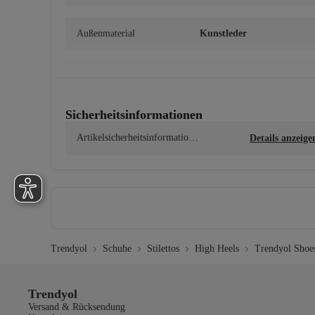
Außenmaterial
Kunstleder
Waschanleitung
Sicherheitsinformationen
Bei einer Temperatur von maximal 30 °C waschen. Kein Ble
Artikelsicherheitsinformatione
Details anzeige
n
Trendyol
Schuhe
Stilettos
High Heels
Trendyol Shoe
Trendyol
Versand & Rücksendung