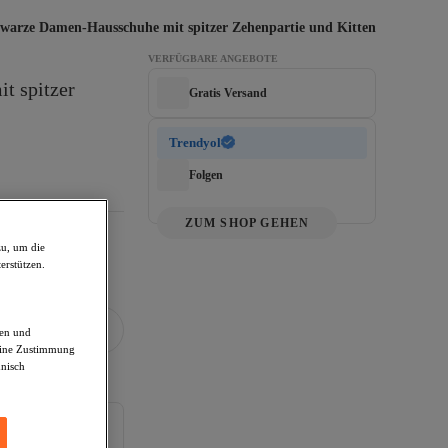
hwarze Damen-Hausschuhe mit spitzer Zehenpartie und Kitten-Absatz, 
VERFÜGBARE ANGEBOTE
 spitzer 
Gratis Versand
Trendyol
Folgen
ZUM SHOP GEHEN
zu, um die
erstützen.
den und
deine Zustimmung
hnisch