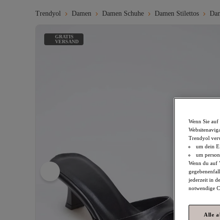
Trendyol
Damen
Damen Schuhe
Damen Stilettos
Dam
GRATIS
VERSAND
Wenn Sie auf 
Websitenaviga
Trendyol ver
um dein Ei
um persona
Wenn du auf "
gegebenenfall
jederzeit in 
notwendige Co
Alle 