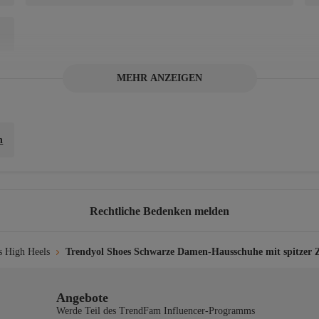
MEHR ANZEIGEN
ichmittel verwenden. Nicht im Trockner trocknen. Bei mittlerer Temperatur b
n
Rechtliche Bedenken melden
s High Heels
Trendyol Shoes Schwarze Damen-Hausschuhe mit spitzer 
Angebote
Werde Teil des TrendFam Influencer-Programms