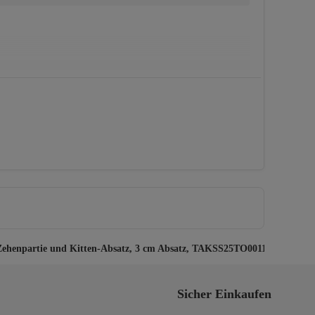
ügeln. Kann nicht chemisch gereinigt werden
Zehenpartie und Kitten-Absatz, 3 cm Absatz, TAKSS25TO00111
Sicher Einkaufen