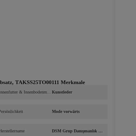
 Absatz, TAKSS25TO00111 Merkmale
Innenfutter & Innenbodenmate
Kunstleder
rial
Persönlichkeit
Mode vorwärts
Herstellername
DSM Grup Danışmanlık İle
tişim ve Satış Ticaret A.Ş.