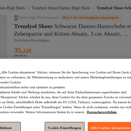
en High Heels
Trendyol Shoes Damen High Heels
Trendyol Shoes Sc
Damen High Heels-Kategorie
Platz 3 der am häufigsten angezeigten
Trendyol Shoes
Schwarze Damen-Hausschuhe mit
Zehenpartie und Kitten-Absatz, 3 cm Absatz, 
TAKSS25TO00111
Noch keine Bewertungen.
35,
22
€
(inkl. MwSt)
Größe
:
36
„Alle Cookies akzeptieren“ klicken, stimmen Sie der Speicherung von Cookies auf Ihrem Gerät 
tion zu verbessern, die Websitenutzung zu analysieren und unsere Marketingbemühungen zu unt
36
37
38
39
40
wendet Cookies:
nkaufserlebnis sicher und optimiert zu gestalten.
lisierte Inhalte und Werbung anzubieten, die auf deine Einkaufsinteressen zugeschnitten sind.
In den Warenkorb
Akzeptieren" klickst, erlaubst du uns, diese Cookies für die oben genannten Zwecke zu verwen
s an Dritte, einschließlich Dritte außerhalb der EU (USA, Türkiye), weiterzugeben. Du kannst 
den Cookie-Einstellungen unter "Einstellungen" ändern. Wenn du nicht zustimmst, werden nur tec
okies verwendet. Weitere Informationen findest du in unserer
Datenschutzrichtlinie
.
Im Warenkorb
Versand und Lieferung kostenlos
ablehnen
Cookie-Einstellungen
Alle Cookies akzeptieren
Voraussichtliche Lieferung: