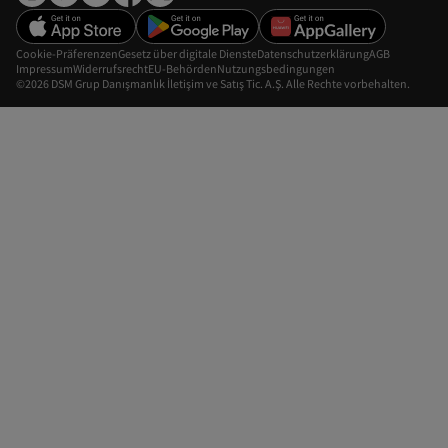
Cookie-Präferenzen
Gesetz über digitale Dienste
Datenschutzerklärung
AGB
Impressum
Widerrufsrecht
EU-Behörden
Nutzungsbedingungen
©2026 DSM Grup Danışmanlık İletişim ve Satış Tic. A.Ş. Alle Rechte vorbehalten.