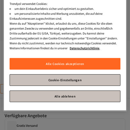
Trendyol verwendet Cookies:
um dein Einkaufserlebnis sicher und optimiert zu gestalten.
um personalisierte Inhalte und Werbung anzubieten, die auf deine
Einkaufsinteressen zugeschnitten sind.
Wenn du auf "Akzeptieren" klickst, erlaubst du uns, diese Cookies für die oben
genannten Zwecke zu verwenden und gegebenenfalls an Dritte, einschließlich
Dritte außerhalb der EU (USA, Türkiye), weiterzugeben. Du kannst deine
Zustimmung jederzeit in den Cookie-Einstellungen unter "Einstellungen" ändern.
Wenn du nicht zustimmst, werden nur technisch notwendige Cookies verwendet.
Trendyol Shoes
Schwarze Wildleder-Stiefeletten mit spitzer 
Weitere Informationen findest du in unserer
Datenschutzrichtlinie
.
Zehenpartie für Damen, 4 cm Kitten-Absatz, 
TAKAW26BO00088
Alle Cookies akzeptieren
Zahle deine Rechnung innerhalb von 30 Tagen – kostenfrei.
Cookie-Einstellungen
Größe
:
36
36
37
38
39
40
Alle ablehnen
Verfügbare Angebote
Gratis Versand