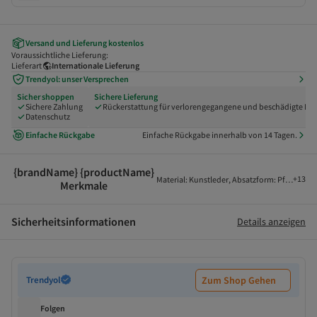
Versand und Lieferung kostenlos
Voraussichtliche Lieferung:
Lieferart
Internationale Lieferung
Trendyol: unser Versprechen
Sicher shoppen
Sichere Lieferung
Sichere Zahlung
Rückerstattung für verlorengegangene und beschädigte Pak
Datenschutz
Einfache Rückgabe
Einfache Rückgabe innerhalb von 14 Tagen.
{brandName} {productName}
+
13
Material
:
Kunstleder
,
Absatzform
:
Pfennigabs
Merkmale
Sicherheitsinformationen
Details anzeigen
Trendyol
Zum Shop Gehen
Folgen