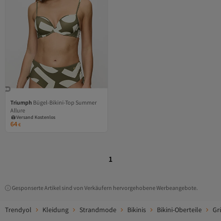
Triumph
Bügel-Bikini-Top Summer
Versand Kostenlos
Allure
Gratis Versand
Versand Kostenlos
64
€
1
Gesponserte Artikel sind von Verkäufern hervorgehobene Werbeangebote.
Trendyol
Kleidung
Strandmode
Bikinis
Bikini-Oberteile
Gr