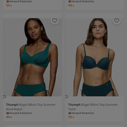
Versand Kostenlos
Versand Kostenlos
54
44
€
€
Triumph
Bügel-Bikini-Top Summer
Triumph
Bügel-Bikini-Top Summer
Versand Kostenlos
Versand Kostenlos
Mix & Match
Twist
Gratis Versand
Gratis Versand
Versand Kostenlos
Versand Kostenlos
44
59
€
€