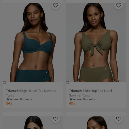
Triumph
Bügel-Bikini-Top Summer
Triumph
Bikini-Top Red Label
Versand Kostenlos
Versand Kostenlos
Twist
Summer Twist
Gratis Versand
Gratis Versand
Versand Kostenlos
Versand Kostenlos
54
49
€
€