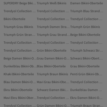
SUPERDRY Beige Bikini-Oberteile
Triumph Weiß Bikinis
Damen Bikini-Oberteile
Trendyol Collection Bikini-Oberteile
Trendyol Collection Grün Bikini-Oberteile
Triumph Blau Strandmode
Bikini-Oberteile
Trendyol Collection Damen Bikini-Oberteile
Trendyol Collection Türkis Bikini-Oberteile
Triumph Grau Bikinis
Triumph Damen Strandmode
Triumph Grün Bikinis
Triumph Grün Strandmode
Triumph Grau Strandmode
Beige Bikini-Oberteile
Trendyol Collection Beige Bikini-Oberteile
Trendyol Collection Dunkelblau Bikini-Oberteile
Trendyol Collection Blau Bikini-Oberteile
Trendyol Collection Schwarz Bikini-Oberteile
Grün Bikini-Oberteile
Triumph Schwarz Strandmode
Beige Damen Bikini-Oberteile
Grau Damen Bikini-Oberteile
Schwarz Bikini-Oberteile
Dunkelblau Bikini-Oberteile
Blau Bikini-Oberteile
Grau Bikini-Oberteile
Khaki Bikini-Oberteile
Triumph Braun Bikinis
Penti Grün Bikini-Oberteile
Blau Damen Bikini-Oberteile
Mavi Grau Bikini-Oberteile
Trendyol Collection Mehrfarbig Bikini-Oberteile
Ekru Bikini-Oberteile
Schwarz Damen Bikini-Oberteile
Dunkelblau Damen Bikini-Oberteile
Mavi Ekru Bikini-Oberteile
Trendyol Collection Ekru Bikini-Oberteile
Ekru Damen Bikini-Oberteile
Trendyol Collection Braun Bikini-Oberteile
Grün Damen Bikini-Oberteile
Triumph Braun Strandmode