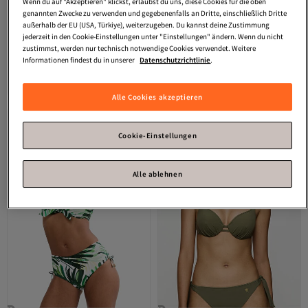
Wenn du auf "Akzeptieren" klickst, erlaubst du uns, diese Cookies für die oben
genannten Zwecke zu verwenden und gegebenenfalls an Dritte, einschließlich Dritte
außerhalb der EU (USA, Türkiye), weiterzugeben. Du kannst deine Zustimmung
jederzeit in den Cookie-Einstellungen unter "Einstellungen" ändern. Wenn du nicht
zustimmst, werden nur technisch notwendige Cookies verwendet. Weitere
Triumph
Bügel-Bikini-Top Red Label
Triumph
Bügel-Bikini-Top Red Label
Informationen findest du in unserer
Datenschutzrichtlinie
.
Versand Kostenlos
Versand Kostenlos
Summer Palm
Summer Palm
Gratis Versand
Gratis Versand
Versand Kostenlos
Versand Kostenlos
59,
64,
95
€
95
€
Alle Cookies akzeptieren
Cookie-Einstellungen
Alle ablehnen