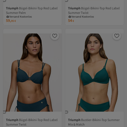
Triumph
Bügel-Bikini-Top Red Label
Triumph
Bügel-Bikini-Top Red Label
Versand Kostenlos
Versand Kostenlos
Summer Palm
Summer Twist
Gratis Versand
Gratis Versand
Versand Kostenlos
Versand Kostenlos
59,
54
95
€
€
Triumph
Bügel-Bikini-Top Red Label
Triumph
Bustier-Bikini-Top Summer
Versand Kostenlos
Versand Kostenlos
Summer Twist
Mix & Match
Gratis Versand
Gratis Versand