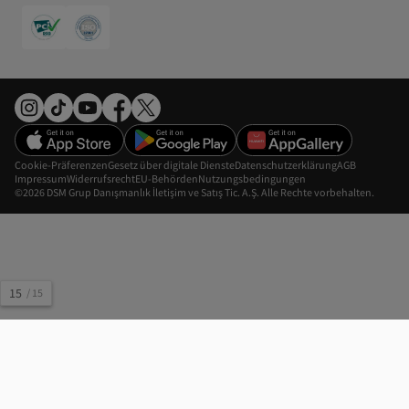
Cookie-Präferenzen
Gesetz über digitale Dienste
Datenschutzerklärung
AGB
Impressum
Widerrufsrecht
EU-Behörden
Nutzungsbedingungen
©2026 DSM Grup Danışmanlık İletişim ve Satış Tic. A.Ş. Alle Rechte vorbehalten.
15
/
15