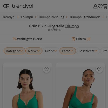
Trendyol
Triumph
Triumph Kleidung
Triumph Strandmode
T
Grün Bikini-Oberteile
Triumph
15+ Artikel
Wichtigste zuerst
Filtern
(
3
)
Kategorie
Marke
Größe
Farbe
Geschlecht
Pre