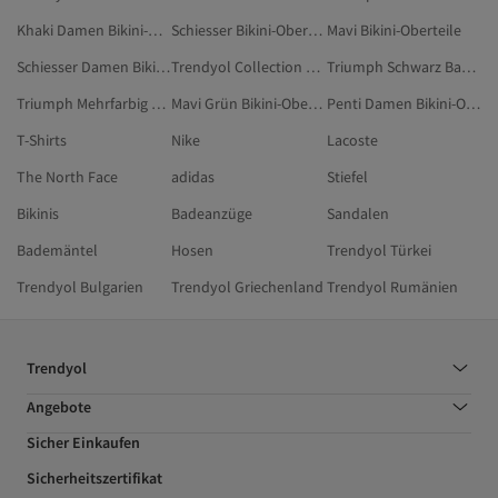
Khaki Damen Bikini-Oberteile
Schiesser Bikini-Oberteile
Mavi Bikini-Oberteile
Schiesser Damen Bikini-Oberteile
Trendyol Collection Orange Bikini-Oberteile
Triumph Schwarz Badeanzüge
Triumph Mehrfarbig Strandmode
Mavi Grün Bikini-Oberteile
Penti Damen Bikini-Oberteile
T-Shirts
Nike
Lacoste
The North Face
adidas
Stiefel
Bikinis
Badeanzüge
Sandalen
Bademäntel
Hosen
Trendyol Türkei
Trendyol Bulgarien
Trendyol Griechenland
Trendyol Rumänien
Trendyol
Angebote
Sicher Einkaufen
Sicherheitszertifikat