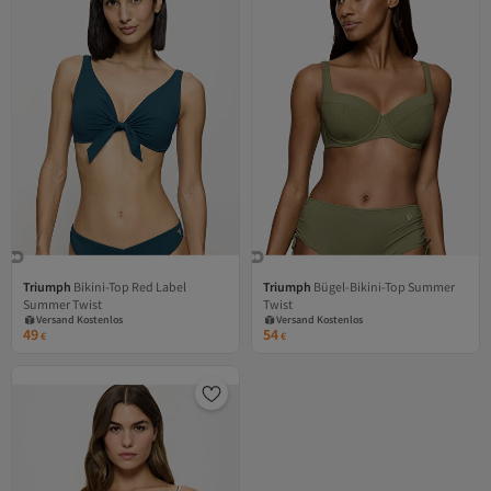
Triumph
Bikini-Top Red Label
Triumph
Bügel-Bikini-Top Summer
Versand Kostenlos
Versand Kostenlos
Summer Twist
Twist
Gratis Versand
Gratis Versand
Versand Kostenlos
Versand Kostenlos
49
54
€
€