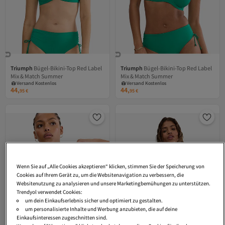
Triumph
Bügel-Bikini-Top Red Label
Triumph
Bügel-Bikini-Top Red Label
Versand Kostenlos
Versand Kostenlos
Mix & Match Summer
Mix & Match Summer
Gratis Versand
Gratis Versand
Versand Kostenlos
Versand Kostenlos
44,
44,
95
€
95
€
Wenn Sie auf „Alle Cookies akzeptieren“ klicken, stimmen Sie der Speicherung von
Cookies auf Ihrem Gerät zu, um die Websitenavigation zu verbessern, die
Websitenutzung zu analysieren und unsere Marketingbemühungen zu unterstützen.
Trendyol verwendet Cookies:
um dein Einkaufserlebnis sicher und optimiert zu gestalten.
um personalisierte Inhalte und Werbung anzubieten, die auf deine
Einkaufsinteressen zugeschnitten sind.