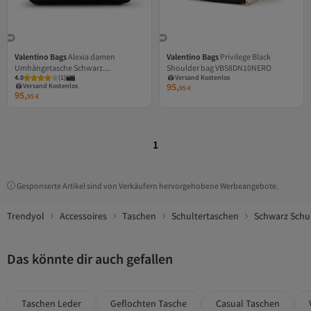
Valentino Bags
Alexia damen
Valentino Bags
Privilege Black
Versand Kostenlos
Umhängetasche Schwarz
Shoulder bag VBS8DN10NERO
Versand Kostenlos
Gratis Versand
4.0
Gratis Versand
(
1
)
Versand Kostenlos
VBS5A809NERO
95,
Versand Kostenlos
95
€
95,
95
€
1
Gesponserte Artikel sind von Verkäufern hervorgehobene Werbeangebote.
Trendyol
Accessoires
Taschen
Schultertaschen
Schwarz Schu
Das könnte dir auch gefallen
Taschen Leder
Geflochten Tasche
Casual Taschen