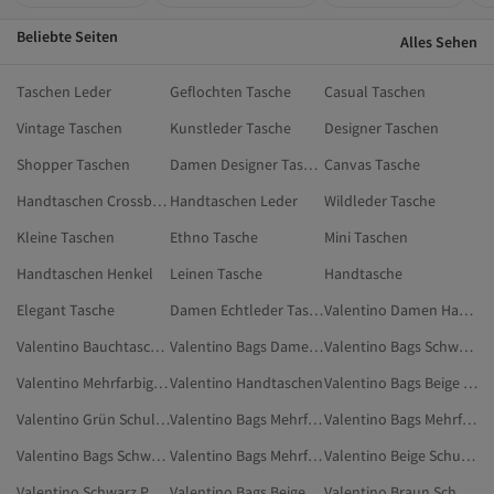
Beliebte Seiten
Alles Sehen
Taschen Leder
Geflochten Tasche
Casual Taschen
Vintage Taschen
Kunstleder Tasche
Designer Taschen
Shopper Taschen
Damen Designer Taschen
Canvas Tasche
Handtaschen Crossbody
Handtaschen Leder
Wildleder Tasche
Kleine Taschen
Ethno Tasche
Mini Taschen
Handtaschen Henkel
Leinen Tasche
Handtasche
Elegant Tasche
Damen Echtleder Taschen
Valentino Damen Handtaschen
Valentino Bauchtaschen
Valentino Bags Damen Gepäck
Valentino Bags Schwarz Gepäck
Valentino Mehrfarbig Schultertaschen
Valentino Handtaschen
Valentino Bags Beige Schultertaschen
Valentino Grün Schultertaschen
Valentino Bags Mehrfarbig Handtaschen
Valentino Bags Mehrfarbig Taschen
Valentino Bags Schwarz Portfolio- & Clutch-Taschen
Valentino Bags Mehrfarbig Accessoires
Valentino Beige Schultertaschen
Valentino Schwarz Portfolio- & Clutch-Taschen
Valentino Bags Beige Taschen
Valentino Braun Schultertaschen