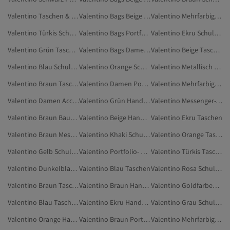
Valentino Taschen & Hüllen
Valentino Bags Beige Handtaschen
Valentino Mehrfarbig Taschen
Valentino Türkis Schultertaschen
Valentino Bags Portfolio- & Clutch-Taschen
Valentino Ekru Schultertaschen
Valentino Grün Taschen
Valentino Bags Damen Portfolio- & Clutch-Taschen
Valentino Beige Taschen
Valentino Blau Schultertaschen
Valentino Orange Schultertaschen
Valentino Metallisch Schultertaschen
Valentino Braun Taschen
Valentino Damen Portfolio- & Clutch-Taschen
Valentino Mehrfarbig Handtaschen
Valentino Damen Accessoires
Valentino Grün Handtaschen
Valentino Messenger-Taschen
Valentino Braun Bauchtaschen
Valentino Beige Handtaschen
Valentino Ekru Taschen
Valentino Braun Messenger-Taschen
Valentino Khaki Schultertaschen
Valentino Orange Taschen
Valentino Gelb Schultertaschen
Valentino Portfolio- & Clutch-Taschen
Valentino Türkis Taschen
Valentino Dunkelblau Taschen
Valentino Blau Taschen
Valentino Rosa Schultertaschen
Valentino Braun Taschen & Hüllen
Valentino Braun Handtaschen
Valentino Goldfarben Schultertaschen
Valentino Blau Taschen & Hüllen
Valentino Ekru Handtaschen
Valentino Grau Schultertaschen
Valentino Orange Handtaschen
Valentino Braun Portfolio- & Clutch-Taschen
Valentino Mehrfarbig Accessoires