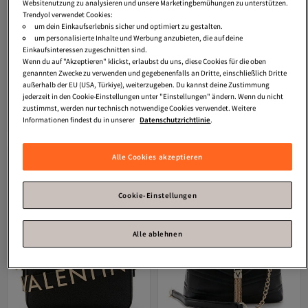
Websitenutzung zu analysieren und unsere Marketingbemühungen zu unterstützen.
Trendyol verwendet Cookies:
um dein Einkaufserlebnis sicher und optimiert zu gestalten.
um personalisierte Inhalte und Werbung anzubieten, die auf deine
Einkaufsinteressen zugeschnitten sind.
Wenn du auf "Akzeptieren" klickst, erlaubst du uns, diese Cookies für die oben
genannten Zwecke zu verwenden und gegebenenfalls an Dritte, einschließlich Dritte
außerhalb der EU (USA, Türkiye), weiterzugeben. Du kannst deine Zustimmung
Valentino Bags
Vbs8a815nero
Valentino Bags
Vbs7ue01gnero
jederzeit in den Cookie-Einstellungen unter "Einstellungen" ändern. Wenn du nicht
Versand Kostenlos
Versand Kostenlos
Gratis Versand
Gratis Versand
zustimmst, werden nur technisch notwendige Cookies verwendet. Weitere
Versand Kostenlos
Versand Kostenlos
Informationen findest du in unserer
Datenschutzrichtlinie
.
92,
90,
95
€
95
€
Alle Cookies akzeptieren
Cookie-Einstellungen
Alle ablehnen