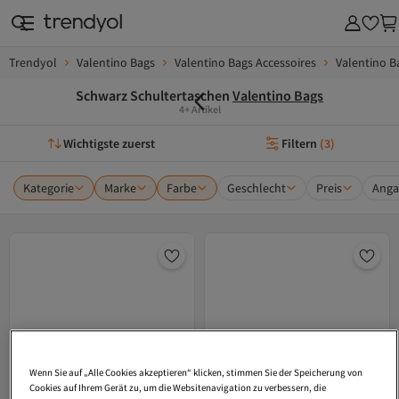
Trendyol
Valentino Bags
Valentino Bags Accessoires
Valentino B
Schwarz Schultertaschen
Valentino Bags
4+ Artikel
Wichtigste zuerst
Filtern
(
3
)
Kategorie
Marke
Farbe
Geschlecht
Preis
Anga
Wenn Sie auf „Alle Cookies akzeptieren“ klicken, stimmen Sie der Speicherung von
Cookies auf Ihrem Gerät zu, um die Websitenavigation zu verbessern, die