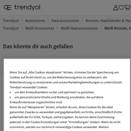
Trendyol
Accessoires
Haaraccessoires
Kronen, Haarbänder & H
Trendyol
Weiß Accessoires
Weiß Haaraccessoires
Weiß Kronen, 
Das könnte dir auch gefallen
Haarklammer Blumen
Hochzeitsaccessoires
Armband Mit
Wenn Sie auf „Alle Cookies akzeptieren“ klicken, stimmen Sie der Speicherung von
Beliebte Seiten
Cookies auf Ihrem Gerät zu, um die Websitenavigation zu verbessern, die
Alles Sehen
Websitenutzung zu analysieren und unsere Marketingbemühungen zu unterstützen.
Trendyol verwendet Cookies:
Haarklammer Blumen
Hochzeitsaccessoires
Armband Mit Kleeblatt
um dein Einkaufserlebnis sicher und optimiert zu gestalten.
um personalisierte Inhalte und Werbung anzubieten, die auf deine
Herz Ohrringe
Armbanduhren Mit Großen Zahlen
Charms Buchstaben
Einkaufsinteressen zugeschnitten sind.
Wenn du auf "Akzeptieren" klickst, erlaubst du uns, diese Cookies für die oben
Perlenarmband
Blumen Accessoires
Retro Armbanduhren
genannten Zwecke zu verwenden und gegebenenfalls an Dritte, einschließlich Dritte
außerhalb der EU (USA, Türkiye), weiterzugeben. Du kannst deine Zustimmung
Eckige Armbanduhren
Armbanduhr Chronograph
Rechteckige Armbanduhren
jederzeit in den Cookie-Einstellungen unter "Einstellungen" ändern. Wenn du nicht
zustimmst, werden nur technisch notwendige Cookies verwendet. Weitere