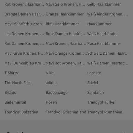
Rot Kronen, Haarbänder & Haarklammern
Mavi Gelb Kronen, Haarbänder & Haarklammern
Gelb Haarklammer
Orange Damen Haarklammer
Orange Haarklammer
Weiß Kinder Kronen, Haarbänder & Haarklammern
Mavi Mehrfarbig Kronen, Haarbänder & Haarklammern
Blau Haarklammer
Haarklammer
Lila Damen Kronen, Haarbänder & Haarklammern
Rosa Damen Haarklammer
Weiß Haarbänder
Rot Damen Kronen, Haarbänder & Haarklammern
Mavi Kronen, Haarbänder & Haarklammern
Rosa Haarklammer
Mavi Grün Kronen, Haarbänder & Haarklammern
Mavi Orange Kronen, Haarbänder & Haarklammern
Schwarz Damen Haarklammer
Mavi Dunkelblau Kronen, Haarbänder & Haarklammern
Mavi Rot Kronen, Haarbänder & Haarklammern
Weiß Damen Haaraccessoires
T-Shirts
Nike
Lacoste
The North Face
adidas
Stiefel
Bikinis
Badeanzüge
Sandalen
Bademäntel
Hosen
Trendyol Türkei
Trendyol Bulgarien
Trendyol Griechenland
Trendyol Rumänien