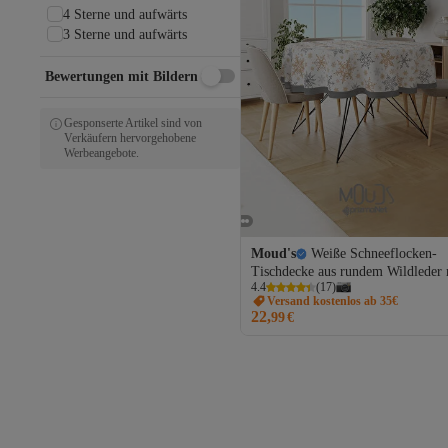
4 Sterne und aufwärts
3 Sterne und aufwärts
Bewertungen mit Bildern
Gesponserte Artikel sind von
Verkäufern hervorgehobene
Werbeangebote.
Moud's
Weiße Schneeflocken-
Tischdecke aus rundem Wildleder 
4.4
(
17
)
Weihnachtsmuster
Versand kostenlos ab 35€
22,
99
€