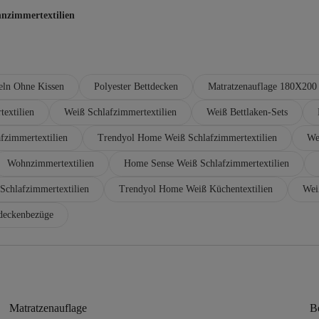
nzimmertextilien
eln Ohne Kissen
Polyester Bettdecken
Matratzenauflage 180X200
extilien
Weiß Schlafzimmertextilien
Weiß Bettlaken-Sets
fzimmertextilien
Trendyol Home Weiß Schlafzimmertextilien
We
Wohnzimmertextilien
Home Sense Weiß Schlafzimmertextilien
Schlafzimmertextilien
Trendyol Home Weiß Küchentextilien
Wei
deckenbezüge
Matratzenauflage
B