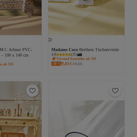
M.C Arbnor PVC-
Madame Coco
Berthem Tischserviette
4.8
(
35
)
t – 100 x 140 cm
Versand kostenlos ab 35€
9,
-50 %
83
€
19,66
os ab 35€