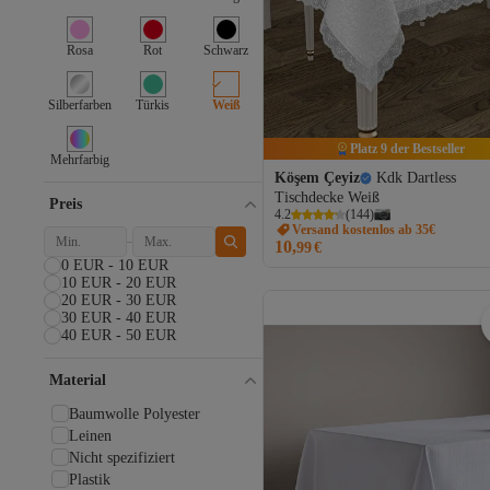
Rosa
Rot
Schwarz
Silberfarben
Türkis
Weiß
Platz 9 der Bestseller
Mehrfarbig
Köşem Çeyiz
Kdk Dartless
Tischdecke Weiß
Preis
4.2
(
144
)
Versand kostenlos ab 35€
10,
99
€
0 EUR - 10 EUR
10 EUR - 20 EUR
20 EUR - 30 EUR
30 EUR - 40 EUR
40 EUR - 50 EUR
Material
Baumwolle Polyester
Leinen
Nicht spezifiziert
Plastik