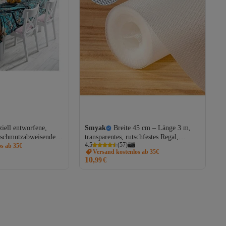
ziell entworfene,
Smyak
Breite 45 cm – Länge 3 m,
, schmutzabweisende
transparentes, rutschfestes Regal,
4.5
(
57
)
os ab 35€
Schrank, Schublade, Kühlschrank,
Versand kostenlos ab 35€
Kühlschrank, Innenabdeckung, Eva,
10,
99
€
rutschfest