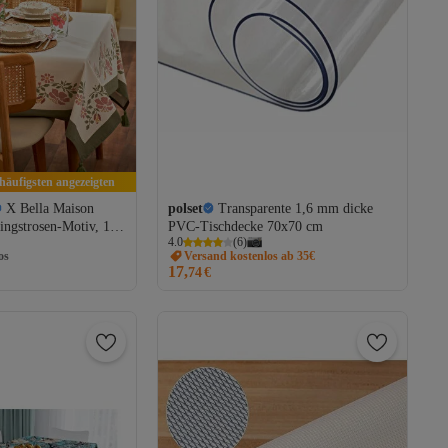
 häufigsten angezeigten
X Bella Maison
polset
Transparente 1,6 mm dicke
ingstrosen-Motiv, 150
PVC-Tischdecke 70x70 cm
os
4.0
(
6
)
AW26MOR00002
Versand kostenlos ab 35€
17,
os
74
€