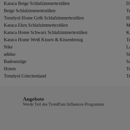
Karaca Beige Schlafzimmertextilien
D
Beige Schlafzimmertextilien
T
Trendyol Home Gelb Schlafzimmertextilien
H
Karaca Ekru Schlafzimmertextilien
M
Karaca Home Schwarz Schlafzimmertextilien
K
Karaca Home Weiß Kissen & Kissenbezug
T
Nike
L
adidas
St
Badeanzüge
S
Hosen
T
Trendyol Griechenland
T
Angebote
Werde Teil des TrendFam Influencer-Programms