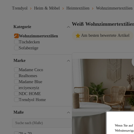
Trendyol
Heim & Möbel
Heimtextilien
Wohnzimmertextilien
Weiß Wohnzimmertextilie
Kategorie
Am besten bewertete Artikel
Wohnzimmertextilien
Tischdecken
Sofabezüge
Marke
Madame Coco
Realhomes
Madame Blue
erciyesceyiz
NDC HOME
Trendyol Home
Maße
Wenn Sie auf 
Websitenaviga
70 x 70