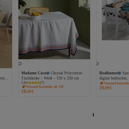
Madame Coco
Chrysal Polycotton-
Realhomes
Spe
mit
Tischdecke – Weiß – 150 x 250 cm
digital bedruckte
5.0
(
7
)
Tischdecke
Versand kostenl
Versand kostenlos ab 35€
19,
99
€
18,
10
€
1