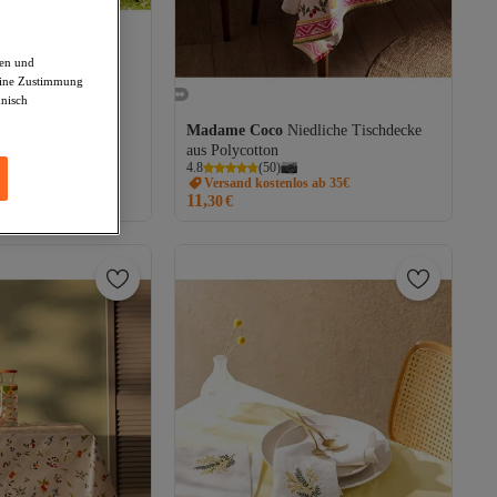
den und
deine Zustimmung
hnisch
iolette PVC-
Madame Coco
Niedliche Tischdecke
ß - 140x200 cm
aus Polycotton
4.8
(
50
)
os ab 35€
Versand kostenlos ab 35€
11,
30
€