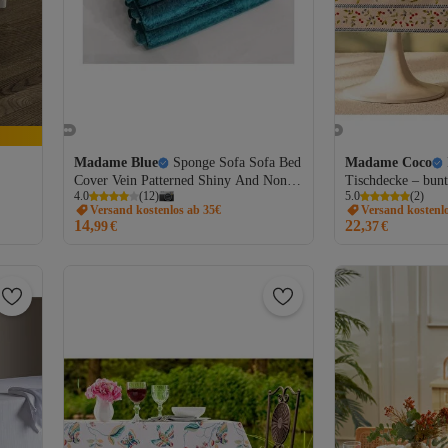
Madame Blue
Sponge Sofa Sofa Bed
Madame Coco
Cover Vein Patterned Shiny And Non
Tischdecke – bun
4.0
(
12
)
5.0
(
2
)
Slip Cover Turquoise
Versand kostenlos ab 35€
Versand kostenl
14,
22,
99
€
37
€