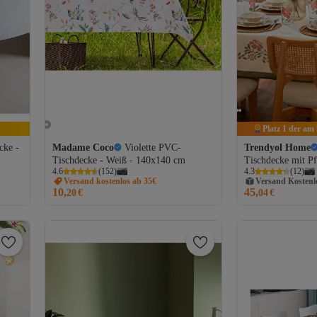
Platz 1 der am
cke -
Madame Coco
Violette PVC-
Trendyol Home
Tischdecke - Weiß - 140x140 cm
Tischdecke mit Pf
Versand Kostenl
4.6
(
152
)
4.3
(
12
)
x 200 cm, TPH
Versand kostenlos ab 35€
Gratis Versand
10,
45,
20
€
Versand Kostenl
04
€