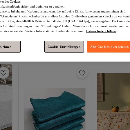
wendet Cookies:
nkaufserlebnis sicher und optimiert zu gestalten.
lisierte Inhalte und Werbung anzubieten, die auf deine Einkaufsinteressen zugeschnitten sind.
Akzeptieren" klickst, erlaubst du uns, diese Cookies für die oben genannten Zwecke zu verwen
s an Dritte, einschließlich Dritte außerhalb der EU (USA, Türkiye), weiterzugeben. Du kannst 
den Cookie-Einstellungen unter "Einstellungen" ändern. Wenn du nicht zustimmst, werden nur tec
Platz 1 der Top-Favoriten
okies verwendet. Weitere Informationen findest du in unserer
Datenschutzrichtlinie
.
 aus
erciyesceyiz
Colber Gestreifte
Madame Coco
V
m
Tischdecke Braun
Tischdecke - Wei
4.2
(
4273
)
Versand kostenl
ablehnen
Cookie-Einstellungen
Alle Cookies akzeptieren
Versand kostenlos ab 35€
6,
39
€
10,
99
€