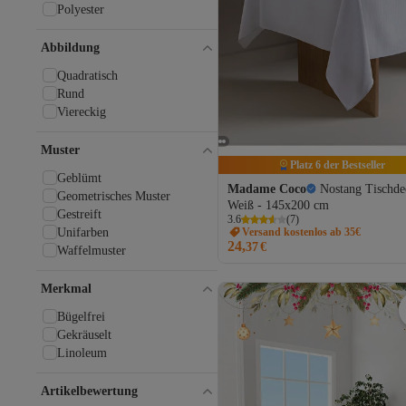
Polyester
Abbildung
Quadratisch
Rund
Viereckig
Muster
Platz 6 der Bestseller
Geblümt
Madame Coco
Nostang Tischde
Geometrisches Muster
Weiß - 145x200 cm
Gestreift
3.6
(
7
)
Versand kostenlos ab 35€
Unifarben
24,
37
€
Waffelmuster
Merkmal
Bügelfrei
Gekräuselt
Linoleum
Artikelbewertung