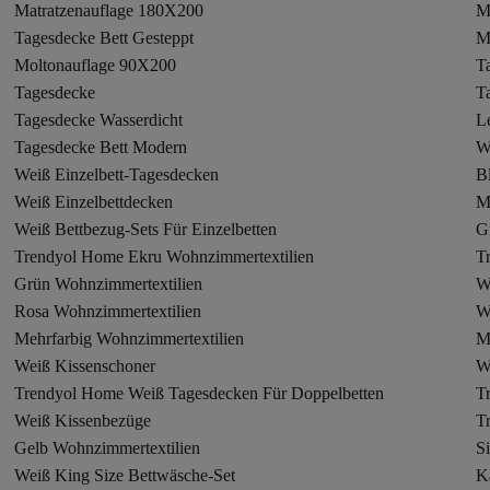
Matratzenauflage 180X200
M
Tagesdecke Bett Gesteppt
M
Moltonauflage 90X200
T
Tagesdecke
T
Tagesdecke Wasserdicht
L
Tagesdecke Bett Modern
W
Weiß Einzelbett-Tagesdecken
B
Weiß Einzelbettdecken
M
Weiß Bettbezug-Sets Für Einzelbetten
G
Trendyol Home Ekru Wohnzimmertextilien
T
Grün Wohnzimmertextilien
W
Rosa Wohnzimmertextilien
W
Mehrfarbig Wohnzimmertextilien
M
Weiß Kissenschoner
W
Trendyol Home Weiß Tagesdecken Für Doppelbetten
T
Weiß Kissenbezüge
T
Gelb Wohnzimmertextilien
S
Weiß King Size Bettwäsche-Set
K