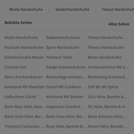
Wolle Handschuhe
Seidenhandschuhe
Fleece Handschu
Beliebte Seiten
Alles Sehen
Wolle Handschuhe
Seidenhandschuhe
Fleece Handschuhe Damen
Hochzeit Handschuhe
Sport Handschuhe
Fitness Handschuhe
Gürtelschnalle Messer
Halstuch Seide
Boxer Handschuhe
Cocktail Hut
Eckige Armbanduhren
Armbanduhren Mit Großen Zahlen
Retro Armbanduhren
Rechteckige Armbanduhren
Rechteckig Armbanduhren
Armband Mit Kleeblatt
Gürtel Mit Goldener Schnalle
Still Bh Mit Spitze
Geflochten Gürtel
Armband Mit Steinen
VILA Hüte, Barette & Handschuhe
Barts Blau Hüte, Barette & Handschuhe
Happiness İstanbul Damen Hüte, Barette & Handschuhe
DC Hüte, Barette & Handschuhe
Barts Grün Hüte, Barette & Handschuhe
Barts Grau Hüte, Barette & Handschuhe
Barts Schwarz Hüte, Barette & Handschuhe
Trendyol Collection Khaki Hüte, Barette & Handschuhe
Roxy Hüte, Barette & Handschuhe
Koton Hüte, Barette & Handschuhe