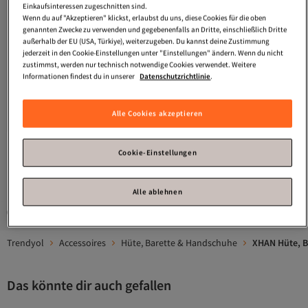
Einkaufsinteressen zugeschnitten sind.
Wenn du auf "Akzeptieren" klickst, erlaubst du uns, diese Cookies für die oben
genannten Zwecke zu verwenden und gegebenenfalls an Dritte, einschließlich Dritte
außerhalb der EU (USA, Türkiye), weiterzugeben. Du kannst deine Zustimmung
jederzeit in den Cookie-Einstellungen unter "Einstellungen" ändern. Wenn du nicht
zustimmst, werden nur technisch notwendige Cookies verwendet. Weitere
Informationen findest du in unserer
Datenschutzrichtlinie
.
XHAN
Pistaziengrüner Fischerhut
für Damen 2YZK9-12797-41
Alle Cookies akzeptieren
Versand kostenlos ab 35€
13,
99
€
Cookie-Einstellungen
1
Alle ablehnen
Gesponserte Artikel sind von Verkäufern hervorgehobene Werbeangebote.
Trendyol
Accessoires
Hüte, Barette & Handschuhe
XHAN Hüte, B
Das könnte dir auch gefallen