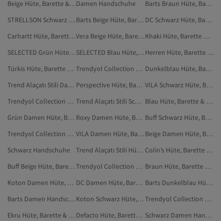
Beige Hüte, Barette & Handschuhe
Damen Handschuhe
Barts Braun Hüte, Barette & Handschuhe
STRELLSON Schwarz Hüte, Barette & Handschuhe
Barts Beige Hüte, Barette & Handschuhe
DC Schwarz Hüte, Barette & Handschuhe
Carhartt Hüte, Barette & Handschuhe
Vera Beige Hüte, Barette & Handschuhe
Khaki Hüte, Barette & Handschuhe
SELECTED Grün Hüte, Barette & Handschuhe
SELECTED Blau Hüte, Barette & Handschuhe
Herren Hüte, Barette & Handschuhe
Türkis Hüte, Barette & Handschuhe
Trendyol Collection Ekru Hüte, Barette & Handschuhe
Dunkelblau Hüte, Barette & Handschuhe
Trend Alaçatı Stili Damen Hüte, Barette & Handschuhe
Perspective Hüte, Barette & Handschuhe
VILA Schwarz Hüte, Barette & Handschuhe
Trendyol Collection Damen Handschuhe
Trend Alaçatı Stili Schwarz Hüte, Barette & Handschuhe
Blau Hüte, Barette & Handschuhe
Grün Damen Hüte, Barette & Handschuhe
Roxy Damen Hüte, Barette & Handschuhe
Buff Schwarz Hüte, Barette & Handschuhe
Trendyol Collection Grün Hüte, Barette & Handschuhe
VILA Damen Hüte, Barette & Handschuhe
Beige Damen Hüte, Barette & Handschuhe
Schwarz Handschuhe
Trend Alaçatı Stili Hüte, Barette & Handschuhe
Colin’s Hüte, Barette & Handschuhe
Buff Beige Hüte, Barette & Handschuhe
Trendyol Collection Beige Hüte, Barette & Handschuhe
Braun Hüte, Barette & Handschuhe
Koton Damen Hüte, Barette & Handschuhe
DC Damen Hüte, Barette & Handschuhe
Barts Dunkelblau Hüte, Barette & Handschuhe
Barts Damen Handschuhe
Koton Schwarz Hüte, Barette & Handschuhe
Trendyol Collection Handschuhe
Ekru Hüte, Barette & Handschuhe
Defacto Hüte, Barette & Handschuhe
Schwarz Damen Handschuhe