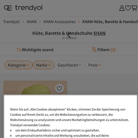
Trendyol
XHAN
XHAN Accessoires
XHAN Hüte, Barette & Handsc
Hüte, Barette & Handschuhe
XHAN
1+ Artikel
Wichtigste zuerst
Filtern
(
2
)
Kategorie
Marke
Geschlecht
Preis
Wenn Sie auf „Alle Cookies akzeptieren“ klicken, stimmen Sie der Speicherung von
Cookies auf Ihrem Gerät zu, um die Websitenavigation zu verbessern, die
Websitenutzung zu analysieren und unsere Marketingbemühungen zu unterstützen.
Trendyol verwendet Cookies:
um dein Einkaufserlebnis sicher und optimiert zu gestalten.
um personalisierte Inhalte und Werbung anzubieten, die auf deine