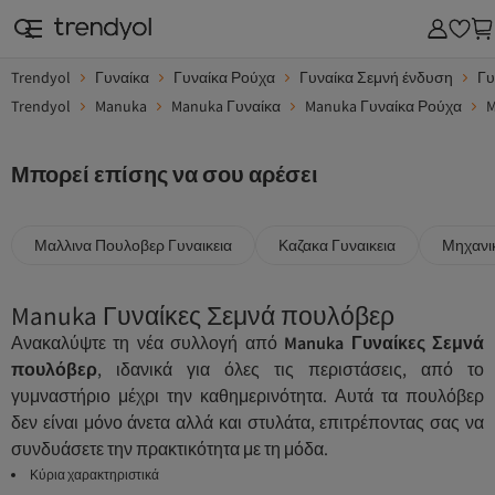
Trendyol
Γυναίκα
Γυναίκα Ρούχα
Γυναίκα Σεμνή ένδυση
Γυ
Trendyol
Manuka
Manuka Γυναίκα
Manuka Γυναίκα Ρούχα
M
Μπορεί επίσης να σου αρέσει
Μαλλινα Πουλοβερ Γυναικεια
Καζακα Γυναικεια
Μηχανι
Manuka Γυναίκες Σεμνά πουλόβερ
Ανακαλύψτε τη νέα συλλογή από
Manuka Γυναίκες Σεμνά
πουλόβερ
, ιδανικά για όλες τις περιστάσεις, από το
γυμναστήριο μέχρι την καθημερινότητα. Αυτά τα πουλόβερ
δεν είναι μόνο άνετα αλλά και στυλάτα, επιτρέποντας σας να
συνδυάσετε την πρακτικότητα με τη μόδα.
Κύρια χαρακτηριστικά