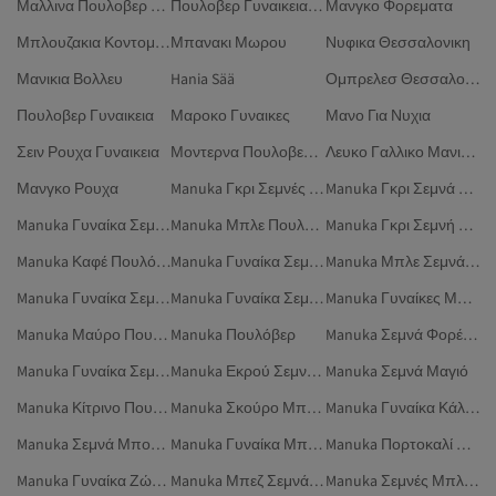
Μαλλινα Πουλοβερ Ανδρικα
Πουλοβερ Γυναικεια Oversized
Μανγκο Φορεματα
Μπλουζακια Κοντομανικα
Μπανακι Μωρου
Νυφικα Θεσσαλονικη
Μανικια Βολλευ
Hania Sää
Ομπρελεσ Θεσσαλονικη
Πουλοβερ Γυναικεια
Μαροκο Γυναικες
Μανο Για Νυχια
Σειν Ρουχα Γυναικεια
Μοντερνα Πουλοβερ Γυναικεια
Λευκο Γαλλικο Μανικιουρ
Μανγκο Ρουχα
Manuka Γκρι Σεμνές Φούστες
Manuka Γκρι Σεμνά Παντελόνια
Manuka Γυναίκα Σεμνές Τουνίκ
Manuka Μπλε Πουλόβερ
Manuka Γκρι Σεμνή Ένδυση
Manuka Καφέ Πουλόβερ
Manuka Γυναίκα Σεμνή Ένδυση
Manuka Μπλε Σεμνά Φορέματα
Manuka Γυναίκα Σεμνά Μαγιό
Manuka Γυναίκα Σεμνά Παντελόνια
Manuka Γυναίκες Μαντίλες
Manuka Μαύρο Πουλόβερ
Manuka Πουλόβερ
Manuka Σεμνά Φορέματα
Manuka Γυναίκα Σεμνά Πουκάμισα
Manuka Εκρού Σεμνά Φορέματα
Manuka Σεμνά Μαγιό
Manuka Κίτρινο Πουλόβερ
Manuka Σκούρο Μπλε Σεμνά Φορέματα
Manuka Γυναίκα Κάλτσες
Manuka Σεμνά Μπουφάν
Manuka Γυναίκα Μπλουζάκια Πόλο
Manuka Πορτοκαλί Σεμνά Μαγιό
Manuka Γυναίκα Ζώνες
Manuka Μπεζ Σεμνά Φορέματα
Manuka Σεμνές Μπλούζες