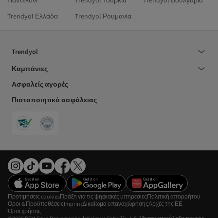
Παντελόνι
Trendyol Τουρκία
Trendyol Βουλγαρία
Trendyol Ελλάδα
Trendyol Ρουμανία
Trendyol
Καμπάνιες
Ασφαλείς αγορές
Πιστοποιητικό ασφάλειας
Προτιμήσεις cookies
Πράξη για τις ψηφιακές υπηρεσίες
Πολιτική απορρήτου
Όροι & Προϋποθέσεις
Imprint
Δικαίωμα υπαναχώρησης
Αρχές της ΕΕ
Όροι χρήσης