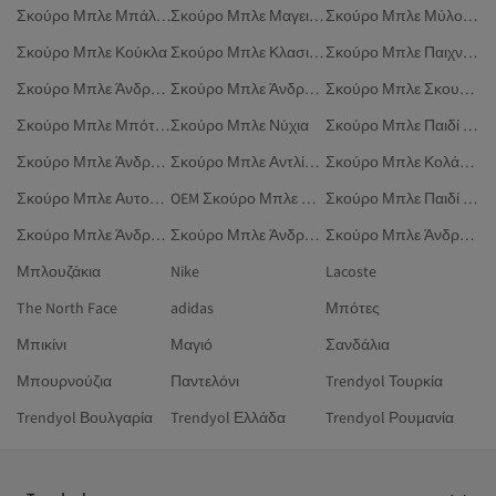
Σκούρο Μπλε Μπάλα Ιατρικής
Σκούρο Μπλε Μαγειρική
Σκούρο Μπλε Μύλοι Μπαχαρικών
Σκούρο Μπλε Κούκλα
Σκούρο Μπλε Κλασικός Αναπτήρας
Σκούρο Μπλε Παιχνίδια
Σκούρο Μπλε Άνδρας Φανέλες Τιραντέ
Σκούρο Μπλε Άνδρας Πόντσο
Σκούρο Μπλε Σκουλαρίκια Μύτης
Σκούρο Μπλε Μπότες Σπιτιού
Σκούρο Μπλε Νύχια
Σκούρο Μπλε Παιδί Ζώνες
Σκούρο Μπλε Άνδρας Δώρο Μωρού
Σκούρο Μπλε Αντλία Carboy
Σκούρο Μπλε Κολάρο Σκύλου
Σκούρο Μπλε Αυτοκόλλητες Μεμβράνες
OEM Σκούρο Μπλε Μπόξερ
Σκούρο Μπλε Παιδί Υπαίθρια
Σκούρο Μπλε Άνδρας Φορέματα
Σκούρο Μπλε Άνδρας String
Σκούρο Μπλε Άνδρας Φανελάκια
Μπλουζάκια
Nike
Lacoste
The North Face
adidas
Μπότες
Μπικίνι
Μαγιό
Σανδάλια
Μπουρνούζια
Παντελόνι
Trendyol Τουρκία
Trendyol Βουλγαρία
Trendyol Ελλάδα
Trendyol Ρουμανία