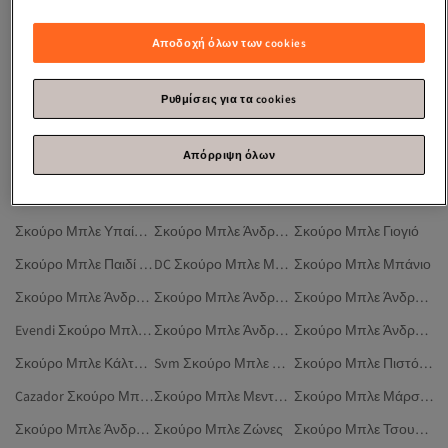
Σκρουτζ Ψυγεια
Βεστιαριο Ντουλαπα Σκρουτζ
Σκουλαρικια Χρυσα 14Κ
Στολεσ Halloween
Ηλεκτρικη Σκουπα Χωρισ Σακουλα
Σκουλαρικια Λουλουδια
Αποδοχή όλων των cookies
Jools Σκουλαρικια
Mustang Mach E
Σκούρο Μπλε Άνδρας Μπότες
Σκούρο Μπλε Άνδρας Μπότες Σπιτιού
Σκούρο Μπλε Μπλούζες
Σκούρο Μπλε Ανοιχτήρι Μπουκαλιών
Ρυθμίσεις για τα cookies
Flora Σκούρο Μπλε Μπόξερ
Σκούρο Μπλε Άνδρας Αξεσουάρ
Σκούρο Μπλε Μουσική
Απόρριψη όλων
Σκούρο Μπλε Χαλί Παιχνιδιού
Σκούρο Μπλε Σίδηρος
Σκούρο Μπλε Μακιγιάζ Ματιών
Σκούρο Μπλε Άνδρας Υπαίθρια
Σκούρο Μπλε Άνδρας Παπιγιόν
Σκούρο Μπλε Παιδί Μπλούζες
Σκούρο Μπλε Υπαίθρια
Σκούρο Μπλε Άνδρας Μπουφάν
Σκούρο Μπλε Γιογιό
Σκούρο Μπλε Παιδί Μαγιό
DC Σκούρο Μπλε Μπόξερ
Σκούρο Μπλε Μπάνιο
Σκούρο Μπλε Άνδρας Σμόκιν
Σκούρο Μπλε Άνδρας Κρεμάστρες
Σκούρο Μπλε Άνδρας Ρολόγια
Evendi Σκούρο Μπλε Μπόξερ
Σκούρο Μπλε Άνδρας Τζιν
Σκούρο Μπλε Άνδρας Μπότες Χιονιού
Σκούρο Μπλε Κάλτσες
Svm Σκούρο Μπλε Μπόξερ
Σκούρο Μπλε Πιστόλια Μασάζ
Cazador Σκούρο Μπλε Μπόξερ
Σκούρο Μπλε Μενταγιόν
Σκούρο Μπλε Μάρσιποι
Σκούρο Μπλε Άνδρας Σάλια
Σκούρο Μπλε Ζώνες
Σκούρο Μπλε Τσουλήθρες