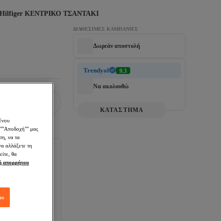
Hilfiger ΚΕΝΤΡΙΚΟ ΤΣΑΝΤΑΚΙ
ΔΙΑΘΈΣΙΜΕΣ ΚΑΜΠΆΝΙΕΣ
Δωρεάν αποστολή
Trendyol
9.3
Να ακολουθώ
ΚΑΤΑΣΤΗΜΑ
ένου
 ""Αποδοχή"" μας
ση, να τα
να αλλάξετε τη
είτε, θα
κή απορρήτου
υσκευασίας
es
τροφή σε 30 ημέρες.