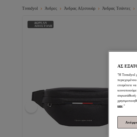
Trendyol
Άνδρες
Άνδρας Αξεσουάρ
Άνδρας Τσάντες
ΔΩΡΕΑΝ
ΑΠΟΣΤΟΛΗ
ΑΣ ΕΞΑΤ
"Η Trendyol 
περιεχομένου
επιτρέπετε να
κοινοποιούμε
συγκατάθεσή σ
χρησιμοποιηθο
μας
."
Απόρρ