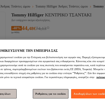
Άνδρας Τσάντες ώμου
Tommy Hilfiger Άνδρες Τσάντες ώμου
Tommy 
Tommy Hilfiger
ΚΕΝΤΡΙΚΟ ΤΣΑΝΤΑΚΙ
Δεν υπάρχουν ακόμα αξιολογήσεις.
44,
48
€
74,13
-40%
(με ΦΠΑ)
Προσθήκη
ΟΜΙΚΕΥΣΟΥΜΕ ΤΗΝ ΕΜΠΕΙΡΙΑ ΣΑΣ
χρησιμοποιεί cookies για την Ενίσχυση και βελτιστοποίηση των αγορών σας. Παροχή εξατομικευμ
 και διαφημίσεων προσαρμοσμένων στα αγοραστικά σας ενδιαφέροντα. Κάνοντας κλικ στο κουμπί
 χρησιμοποιούμε αυτά τα cookies για τους σκοπούς που αναφέρονται παραπάνω και, κατά περίπτω
 σε τρίτους, συμπεριλαμβανομένων εκείνων που βρίσκονται εκτός ΕΕ (ΗΠΑ, Τουρκία). Μπορείτε 
Προστέθηκε στο καλάθι
Δωρεάν αποστολή & παράδοση
ας οποιαδήποτε στιγμή στις ρυθμίσεις για τα cookies στην ενότητα ""Ρυθμίσεις"". Εάν δεν συμφων
Εκτιμώμενη παράδοση:
ύν μόνο τα τεχνικά απαραίτητα cookies. Για περισσότερες πληροφορίες, ανατρέξτε στην
πολιτι
Τύπος παράδοσης
Διεθνής παράδοση
Δεσμεύσεις της Trendyol
Ασφάλεια αγορών
Ασφαλής παράδοση
Ασφαλής πληρωμή
Επιστροφή χρημάτων για απώλεια και φθορά σ
ιψη όλων
Ρυθμίσεις για τα cookies
Αποδοχή όλων των cooki
Προστασία απορρήτου
Κουπόνι για καθυστερημένη παράδοση
Δωρεάν επιστροφές
Εύκολη και δωρεάν επισ