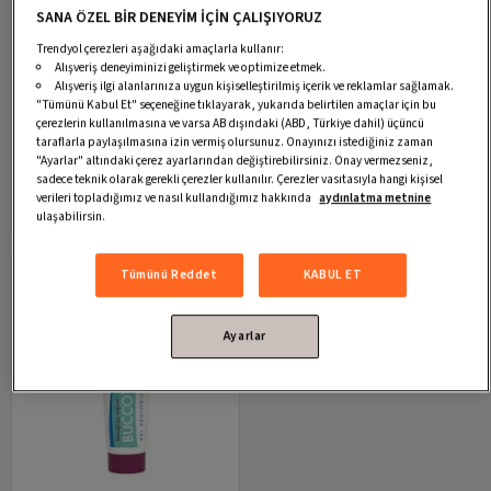
SANA ÖZEL BİR DENEYİM İÇİN ÇALIŞIYORUZ
Trendyol çerezleri aşağıdaki amaçlarla kullanır:
Alışveriş deneyiminizi geliştirmek ve optimize etmek.
Buccotherm
Florürlü Diş Macunu
Buccotherm
Bebek Diş Jeli
Alışveriş ilgi alanlarınıza uygun kişiselleştirilmiş içerik ve reklamlar sağlamak.
(Hassas Diş Etleri Için)
"Tümünü Kabul Et" seçeneğine tıklayarak, yukarıda belirtilen amaçlar için bu
Kargo Bedava
Kargo Bedava
4.6
(
11
)
5.0
(
2
)
çerezlerin kullanılmasına ve varsa AB dışındaki (ABD, Türkiye dahil) üçüncü
Kupon Fırsatı
Kupon Fırsatı
Kargo Bedava
Kargo Bedava
649,90 TL
649,90 TL
taraflarla paylaşılmasına izin vermiş olursunuz. Onayınızı istediğiniz zaman
"Ayarlar" altındaki çerez ayarlarından değiştirebilirsiniz. Onay vermezseniz,
584,91 TL
584,91 TL
Trendyol Plus ile
Trendyol Plus ile
sadece teknik olarak gerekli çerezler kullanılır. Çerezler vasıtasıyla hangi kişisel
verileri topladığımız ve nasıl kullandığımız hakkında
aydınlatma metnine
Sepete Ekle
Sepete Ekle
ulaşabilirsin.
Tümünü Reddet
KABUL ET
Ayarlar