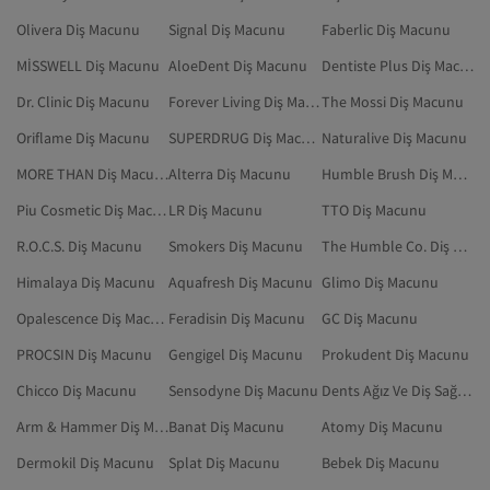
Olivera Diş Macunu
Signal Diş Macunu
Faberlic Diş Macunu
MİSSWELL Diş Macunu
AloeDent Diş Macunu
Dentiste Plus Diş Macunu
Dr. Clinic Diş Macunu
Forever Living Diş Macunu
The Mossi Diş Macunu
Oriflame Diş Macunu
SUPERDRUG Diş Macunu
Naturalive Diş Macunu
MORE THAN Diş Macunu
Alterra Diş Macunu
Humble Brush Diş Macunu
Piu Cosmetic Diş Macunu
LR Diş Macunu
TTO Diş Macunu
R.O.C.S. Diş Macunu
Smokers Diş Macunu
The Humble Co. Diş Macunu
Himalaya Diş Macunu
Aquafresh Diş Macunu
Glimo Diş Macunu
Opalescence Diş Macunu
Feradisin Diş Macunu
GC Diş Macunu
PROCSIN Diş Macunu
Gengigel Diş Macunu
Prokudent Diş Macunu
Chicco Diş Macunu
Sensodyne Diş Macunu
Dents Ağız Ve Diş Sağlığı
Arm & Hammer Diş Macunu
Banat Diş Macunu
Atomy Diş Macunu
Dermokil Diş Macunu
Splat Diş Macunu
Bebek Diş Macunu