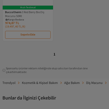
Hızlı Teslimat
Buccotherm
3 Red Berry Bio Diş
Macunu 50Ml
Kargo Bedava
974,87 TL
(
19.497,40 TL
/
lt
)
Sepete Ekle
1
Sponsorlu ürünler reklam niteliğinde olup satıcıları tarafından öne
çıkartılmaktadır.
Trendyol
Kozmetik & Kişisel Bakım
Ağız Bakım
Diş Macunu
Bunlar da İlginizi Çekebilir