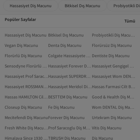
Hassasiyet Diş Macunu
Bitkisel Dış Macunu
Probiyotikli 
Popüler Sayfalar
Tümü
Hassasiyet Diş Macunu
Bitkisel Dış Macunu
Probiyotikli Diş Macunu
Vegan Diş Macunu
Denta Diş Macunu
Florürsüz Diş Macunu
Florürlü Diş Macunu
Colgate Hassasiyete Pro Çözüm
Dentiste Diş Macunu
Sensodyne Florürlü Diş Macunu
Hassasiyet Forever Diş Macunu
Hassasiyet Gengigel Diş Macunu
Hassasiyet Prof Saracoglu Diş Macunu
Hassasiyet SUPERDRUG Diş Macunu
Hassasiyet Wom DENTAL Diş Macunu
Hassasiyet ROSSMANN Diş Macunu
Hassasiyet Meridol Diş Macunu
Hassas Farmasi Cilt Bakım
Hassas HAMILTON Cilt Bakım
BESTTEM Diş Macunu
Good & Health Diş Macunu
Closeup Diş Macunu
Fe Diş Macunu
Wom DENTAL Diş Macunu
Mecitefendi Diş Macunu
Forever Diş Macunu
Urtekram Diş Macunu
Fresh White Diş Macunu
Prof Saracoglu Diş Macunu
Vitis Diş Macunu
Himalaya Since 1930 Diş Macunu
TBRUSH Diş Macunu
Diş Macunu