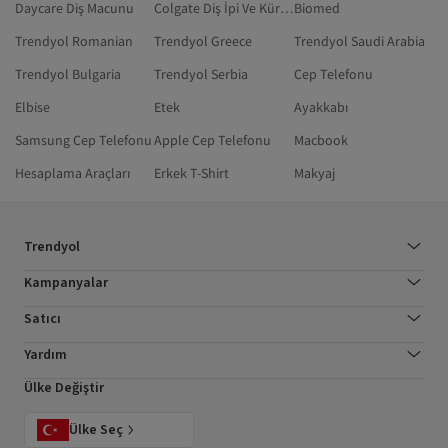
Daycare Diş Macunu
Colgate Diş İpi Ve Kürdanı
Biomed
Trendyol Romanian
Trendyol Greece
Trendyol Saudi Arabia
Trendyol Bulgaria
Trendyol Serbia
Cep Telefonu
Elbise
Etek
Ayakkabı
Samsung Cep Telefonu
Apple Cep Telefonu
Macbook
Hesaplama Araçları
Erkek T-Shirt
Makyaj
Trendyol
Kampanyalar
Satıcı
Yardım
Ülke Değiştir
Ülke Seç