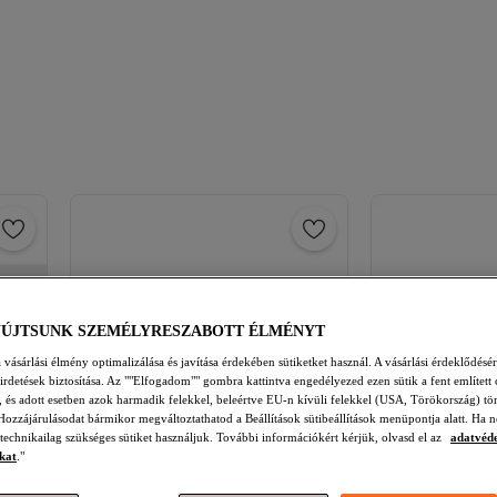
YÚJTSUNK SZEMÉLYRESZABOTT ÉLMÉNYT
vásárlási élmény optimalizálása és javítása érdekében sütiketket használ. A vásárlási érdeklődésér
hirdetések biztosítása. Az ""Elfogadom"" gombra kattintva engedélyezed ezen sütik a fent említett 
t, és adott esetben azok harmadik felekkel, beleértve EU-n kívüli felekkel (USA, Törökország) tö
Hozzájárulásodat bármikor megváltoztathatod a Beállítások sütibeállítások menüpontja alatt. Ha n
 technikailag szükséges sütiket használjuk. További információkért kérjük, olvasd el az
adatvéd
kat
."