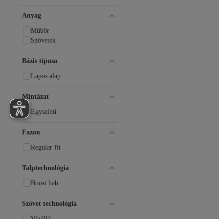
Tonny Black
Anyag
UGG
Under Armour
Műbőr
VEJA
Szövetek
Vicco
Vogel
Bázis típusa
Lapos alap
Mintázat
Egyszínű
Fazon
Regular fit
Talptechnológia
Boost hab
Szövet technológia
Vízálló