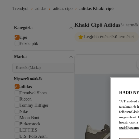
Trendyol
adidas
adidas cipő
adidas Khaki cipő
Khaki Cipő
Adidas
3+ termék
Kategória
Legjobb értékelésű termékek
cipő
Edzőcipők
Márka
Népszerű márkák
adidas
HADD N
Trendyol Shoes
Riccon
"A Trendyol a 
Tommy Hilfiger
tartalmak és 
Nike
felhasználásá
megosztását. 
Moon Boot
hozzá, csak a
Birkenstock
szabályzatun
LEFTIES
U.S. Polo Assn.