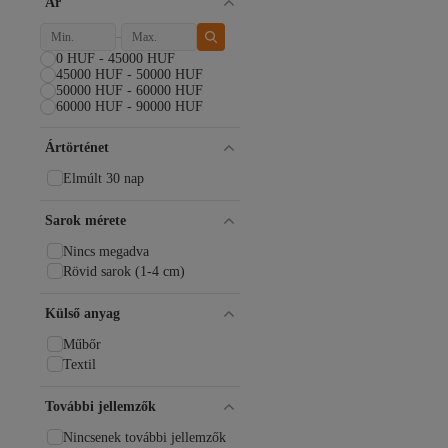
Kiko Kids
Ár
Kinetix
Liger
0 HUF - 45000 HUF
Lumberjack
45000 HUF - 50000 HUF
Mammamia
50000 HUF - 60000 HUF
MANGO
60000 HUF - 90000 HUF
McDark
Merrell
Ártörténet
Moosefield
Elmúlt 30 nap
Muggo
Muya
Sarok mérete
nazenintasarımlar
On Running
Nincs megadva
Pierre Cardin
Rövid sarok (1-4 cm)
POLKA STORE
Puma
Külső anyag
SİNGLE SWORD
Slipcat
Műbőr
Sonimix
Textil
StWenn
SWORD
További jellemzők
Timberland
Nincsenek további jellemzők
Toni Pons