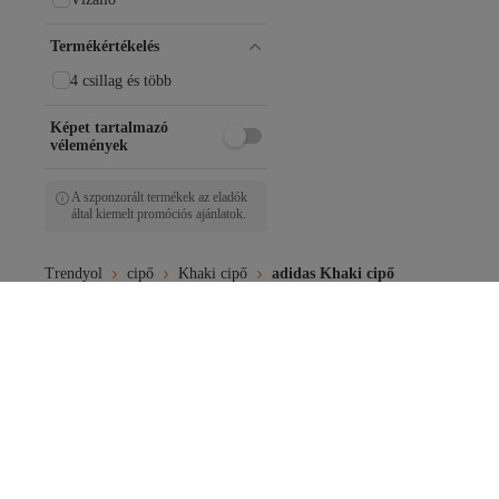
Termékértékelés
4 csillag és több
Képet tartalmazó
vélemények
A szponzorált termékek az eladók
által kiemelt promóciós ajánlatok.
Trendyol
cipő
Khaki cipő
adidas Khaki cipő
Ez is érdekelhet
Adidas Khaki Kinti Cipő
Adidas Khaki Edzőcipő
Adid
Adidas Khaki Sportmelltartók
Nike Khaki Cipő
Adida
Adidas Khaki Kabátok És Dzsekik
Adidas Aranyszínű Cipő