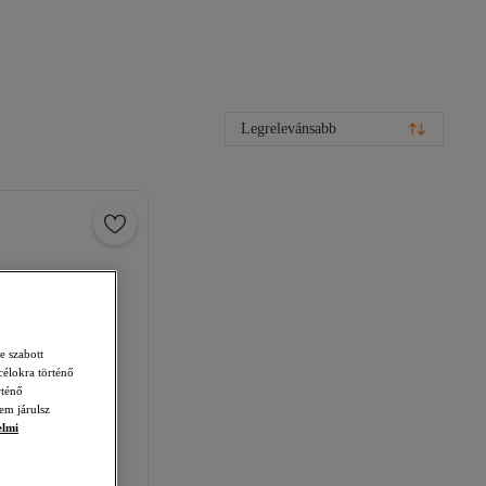
Legrelevánsabb
e szabott
célokra történő
rténő
em járulsz
elmi