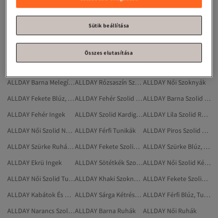
ALLDAY Fekete Ruhák
ALLDAY Női Szolid Szoknyák
ALLDAY Rózsaszín Szolid Ruházat
ALLDAY Női Melegítőszettek
ALLDAY Szolid Kétrészes Szettek
ALLDAY Szoknyák
Sütik beállítása
ALLDAY Khaki Szolid Szoknyák
ALLDAY Khaki Szolid Ruházat
ALLDAY Női Ingek
ALLDAY Bézs Szolid Kimono
ALLDAY Kétrészes Szettek
ALLDAY Ingek
Összes elutasítása
ALLDAY Ruhák
ALLDAY
ALLDAY Sárga Szolid Kétrészes Szettek
ALLDAY Barna Melegítőszettek
ALLDAY Rózsaszín Szolid Tunikák
ALLDAY Női Szoknyák
ALLDAY Fekete Blúz, Tunika És Korszázs
ALLDAY Fehér Szolid Nadrág
ALLDAY Barna Szolid Ruházat
ALLDAY Fehér Ingek
ALLDAY Szolid Kardigánok
ALLDAY Lila Szolid Ruházat
ALLDAY Női Szolid Nadrág
ALLDAY Férfi Tunikák
ALLDAY Piros Szolid Nadrág
ALLDAY Szürke Ruházat
ALLDAY Fekete Szolid Kardigánok
ALLDAY Szürke Blúz, Tunika És Korszázs
ALLDAY Ekrü Ingek
ALLDAY Sötétkék Szolid Szoknyák
ALLDAY Női Szolid Kétrészes Szettek
ALLDAY Női Szolid Tunikák
ALLDAY Khaki Szoknyák
ALLDAY Fekete Szolid Ballonkabátok
ALLDAY Kabátok És Dzsekik
ALLDAY Sárga Kétrészes Szettek
ALLDAY Férfi Blúz, Tunika És Korszázs
ALLDAY Narancs Szolid Nadrág
ALLDAY Barna Ruhák
ALLDAY Női Ruhák