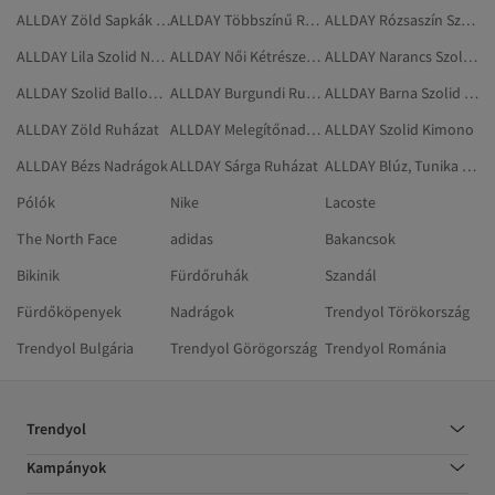
ALLDAY Zöld Sapkák És Abaják
ALLDAY Többszínű Ruházat
ALLDAY Rózsaszín Szolid Nadrág
ALLDAY Lila Szolid Nadrág
ALLDAY Női Kétrészes Szettek
ALLDAY Narancs Szolid Kétrészes Szettek
ALLDAY Szolid Ballonkabátok
ALLDAY Burgundi Ruhák
ALLDAY Barna Szolid Kétrészes Szettek
ALLDAY Zöld Ruházat
ALLDAY Melegítőnadrág
ALLDAY Szolid Kimono
ALLDAY Bézs Nadrágok
ALLDAY Sárga Ruházat
ALLDAY Blúz, Tunika És Korszázs
Pólók
Nike
Lacoste
The North Face
adidas
Bakancsok
Bikinik
Fürdőruhák
Szandál
Fürdőköpenyek
Nadrágok
Trendyol Törökország
Trendyol Bulgária
Trendyol Görögország
Trendyol Románia
Trendyol
Kampányok