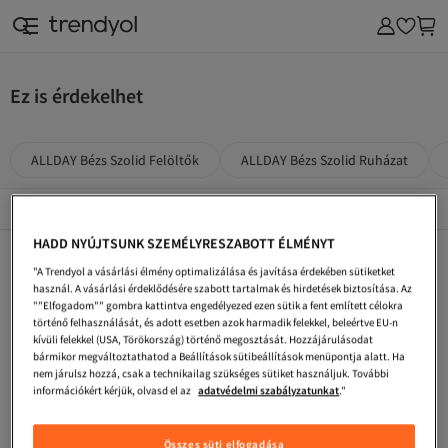
Ez is érdekelhet
ALLDAY Bézs Szolid Felöltők
ALLDAY Bézs Szolid Ruházat
Népszerű márkák
Összes megtekintése
HADD NYÚJTSUNK SZEMÉLYRESZABOTT ÉLMÉNYT
ALLDAY Fekete Szolid Melegítőszettek
ALLDAY Ekrü Szolid Ruházat
ALLDAY Szolid Melegítőszettek
"A Trendyol a vásárlási élmény optimalizálása és javítása érdekében sütiketket
ALLDAY Szolid Szoknyák
ALLDAY Fekete Melegítőszettek
ALLDAY Női Szolid Felöltők
használ. A vásárlási érdeklődésére szabott tartalmak és hirdetések biztosítása. Az
""Elfogadom"" gombra kattintva engedélyezed ezen sütik a fent említett célokra
ALLDAY Bézs Sapkák És Abaják
ALLDAY Bézs Ruházat
ALLDAY Narancs Szolid Ruházat
történő felhasználását, és adott esetben azok harmadik felekkel, beleértve EU-n
kívüli felekkel (USA, Törökország) történő megosztását. Hozzájárulásodat
ALLDAY Női Szolid Ruházat
ALLDAY Melegítőszettek
ALLDAY Fekete Szolid Tunikák
bármikor megváltoztathatod a Beállítások sütibeállítások menüpontja alatt. Ha
nem járulsz hozzá, csak a technikailag szükséges sütiket használjuk. További
ALLDAY Szolid Nadrág
ALLDAY Többszínű Ruhák
ALLDAY Férfi Ruházat
információkért kérjük, olvasd el az
adatvédelmi szabályzatunkat
."
ALLDAY Női Szolid Melegítőszettek
ALLDAY Szolid Tunikák
ALLDAY Fekete Szolid Nadrág
Összes süti elfogadása