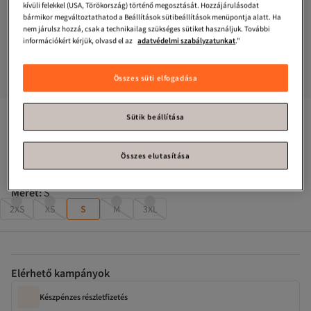
kívüli felekkel (USA, Törökország) történő megosztását. Hozzájárulásodat
bármikor megváltoztathatod a Beállítások sütibeállítások menüpontja alatt. Ha
nem járulsz hozzá, csak a technikailag szükséges sütiket használjuk. További
információkért kérjük, olvasd el az
adatvédelmi szabályzatunkat
."
Összes süti elfogadása
Generic Brands
Női Brooklyn nyomott mintás, környakú alsó 
Sütik beállítása
felső szett, túlméretezett tréningruha szett
Összes elutasítása
Csak 1 maradt!
Méret
:
S
2XS
XS
S
M
3XL
Elérhető kampányok
Készpénzes részletfizetés