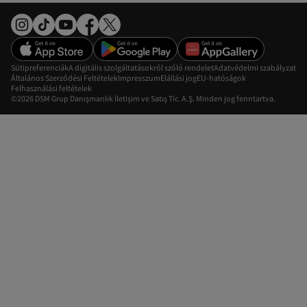
Sütipreferenciák
A digitális szolgáltatásokról szóló rendelet
Adatvédelmi szabályzat
Általános Szerződési Feltételek
Impresszum
Elállási jog
EU-hatóságok
Felhasználási feltételek
©2026 DSM Grup Danışmanlık İletişim ve Satış Tic. A.Ş. Minden jog fenntartva.