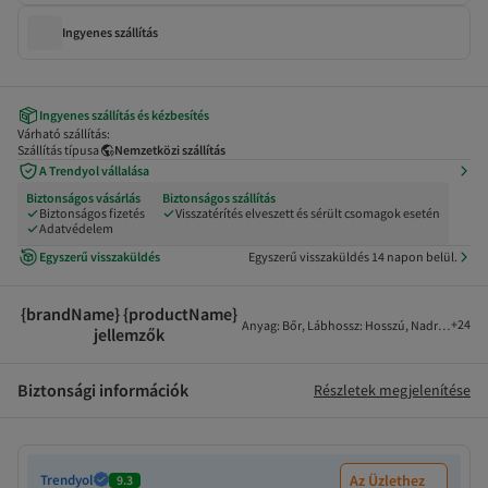
Ingyenes szállítás
Ingyenes szállítás és kézbesítés
Várható szállítás:
Szállítás típusa
Nemzetközi szállítás
A Trendyol vállalása
Biztonságos vásárlás
Biztonságos szállítás
Biztonságos fizetés
Visszatérítés elveszett és sérült csomagok esetén
Adatvédelem
Egyszerű visszaküldés
Egyszerű visszaküldés 14 napon belül.
{brandName} {productName}
+
24
Anyag
:
Bőr
,
Lábhossz
:
Hosszú
,
Nadrágszár
:
E
jellemzők
Biztonsági információk
Részletek megjelenítése
Trendyol
Az Üzlethez
9.3