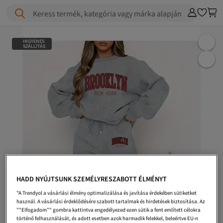
Keress termék, kategória vagy márka alapján
INGYENES
SZÁLLÍTÁS
HADD NYÚJTSUNK SZEMÉLYRESZABOTT ÉLMÉNYT
"A Trendyol a vásárlási élmény optimalizálása és javítása érdekében sütiketket
használ. A vásárlási érdeklődésére szabott tartalmak és hirdetések biztosítása. Az
""Elfogadom"" gombra kattintva engedélyezed ezen sütik a fent említett célokra
történő felhasználását, és adott esetben azok harmadik felekkel, beleértve EU-n