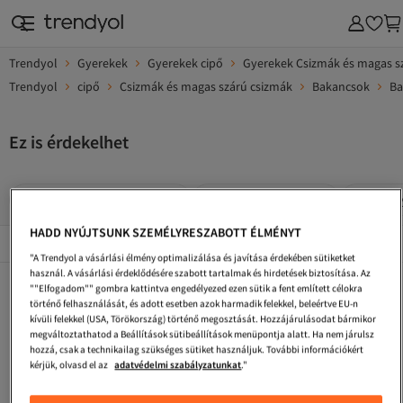
Trendyol
Gyerekek
Gyerekek cipő
Gyerekek Csizmák és magas s
Trendyol
cipő
Csizmák és magas szárú csizmák
Bakancsok
Ba
Ez is érdekelhet
Barna Gyerekek Bakancsok
Gyerekek Bakancsok
Barna G
HADD NYÚJTSUNK SZEMÉLYRESZABOTT ÉLMÉNYT
Népszerű márkák
Összes megtekintése
"A Trendyol a vásárlási élmény optimalizálása és javítása érdekében sütiketket
használ. A vásárlási érdeklődésére szabott tartalmak és hirdetések biztosítása. Az
Kiddo Férfi Bakancsok
UGG Gyerekek Bakancsok
Burgundi Gyerekek Bakancsok
""Elfogadom"" gombra kattintva engedélyezed ezen sütik a fent említett célokra
történő felhasználását, és adott esetben azok harmadik felekkel, beleértve EU-n
Kiddo Bakancsok
Twingo Gyerekek Bakancsok
Barna Gyerekek Szandálok És Papucsok
kívüli felekkel (USA, Törökország) történő megosztását. Hozzájárulásodat bármikor
megváltoztathatod a Beállítások sütibeállítások menüpontja alatt. Ha nem járulsz
DeeZee Gyerekek Bakancsok
Muggo Gyerekek Bakancsok
Khaki Gyerekek Bakancsok
hozzá, csak a technikailag szükséges sütiket használjuk. További információkért
kérjük, olvasd el az
adatvédelmi szabályzatunkat
."
Barna Gyerekek Cipők
Narancs Gyerekek Bakancsok
Zöld Gyerekek Bakancsok