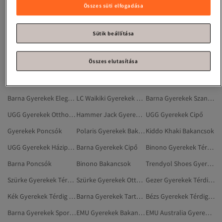
Mumenim Gyerekek Bakancsok
Binono Gyerekek Bakancsok
Sötétkék Gyerekek Bakancsok
Összes süti elfogadása
Fémhatású Gyerekek Bakancsok
Piros Gyerekek Bakancsok
Lila Gyerekek Bakancsok
Tonny Black Gyerekek Bakancsok
MAGIC SHOES Gyerekek Bakancsok
Gyerekek Térdig Érő Csizma
Sütik beállítása
Barna Poncsók Kismamáknak
Fekete Gyerekek Térdig Érő Csizma
Rózsaszín Gyerekek Bakancsok
Összes elutasítása
Dark Seer Gyerekek Bakancsok
Aranyszínű Gyerekek Bakancsok
Barna Női Bakancsok
Superfit Gyerekek Bakancsok
Muggo Gyerekek Cipők
Trendyol Shoes Gyerekek Házipapucsok
Barna Gyerekek Elegáns Cipők
LC Waikiki Gyerekek Bakancsok
Barna Gyerekek Szandál
UGG Gyerekek Otthoni Csizmák, Papucsok
Hammer Jack Gyerekek Bakancsok
UGG Gyerekek Cipő
Gyerekek Poncsók
Polaris Gyerekek Bakancsok
Kiddo Khaki Bakancsok
UGG Gyerekek Házipapucsok
Barna Gyerekek Cipő
Binono Gyerekek Térdig Érő Csizma
Barna Poncsók
Binono Bakancsok
Trendyol Shoes Gyerekek Cipők
Szürke Gyerekek Térdig Érő Csizma
Szürke Gyerekek Otthoni Csizmák, Papucsok
Gezer Gyerekek Térdig Érő Csizma
Kék Gyerekek Térdig Érő Csizma
Barna Gyerekek Tartozékok
Bézs Gyerekek Térdig Érő Csizma
Barna Gyerekek Sportszandál
EMU Gyerekek Bakancsok
EMU Australia Gyerekek Bakancsok