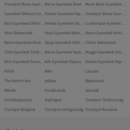
Trendyol Shoes Gyerekek Tartozékok
Barna Gyerekek Övek
Moon Boot Gyerekek Bakancsok
Gyerekek Otthoni Csizmák, Papucsok
Fekete Gyerekek Papucs
Trendyol Shoes Gyerekek Otthoni Csizmák, Papucsok
Ekrü Gyerekek Otthoni Csizmák, Papucsok
Fekete Gyerekek Otthoni Csizmák, Papucsok
Lumberjack Gyerekek Bakancsok
Vicco Bakancsok
Vicco Gyerekek Bakancsok
Barna Gyerekek Kinti Cipő
Barna Gyerekek Mule
Sárga Gyerekek Otthoni Csizmák, Papucsok
Chicco Bakancsok
Zöld Gyerekek Térdig Érő Csizma
Barna Gyerekek Sapkák
Muggo Gyerekek Edzőcipők
Ekrü Gyerekek Poncsók
Kék Gyerekek Papucs
Szürke Gyerekek Papucs
Pólók
Nike
Lacoste
The North Face
adidas
Bakancsok
Bikinik
Fürdőruhák
Szandál
Fürdőköpenyek
Nadrágok
Trendyol Törökország
Trendyol Bulgária
Trendyol Görögország
Trendyol Románia