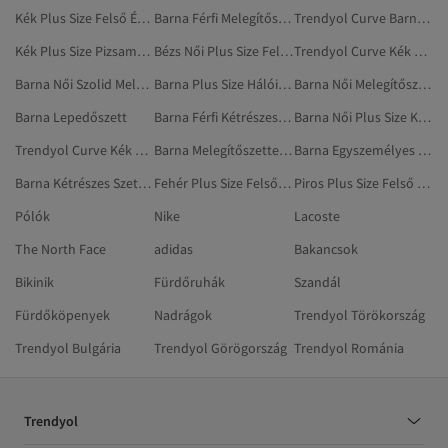
Kék Plus Size Felső És Alsó Szett
Barna Férfi Melegítőszettek
Trendyol Curve Barna Plus Size Pizsamaszettek
Kék Plus Size Pizsamaszettek
Bézs Női Plus Size Felső És Alsó Szett
Trendyol Curve Kék Plus Size Felső És Alsó Szett
Barna Női Szolid Melegítőszettek
Barna Plus Size Hálóingek
Barna Női Melegítőszettek Kismamáknak
Barna Lepedőszett
Barna Férfi Kétrészes Szettek
Barna Női Plus Size Kötött Mellények
Trendyol Curve Kék Melegítőszettek
Barna Melegítőszettek Kismamáknak
Barna Egyszemélyes Paplanhuzat Szettek
Barna Kétrészes Szettek
Fehér Plus Size Felső És Alsó Szett
Piros Plus Size Felső És Alsó Szett
Pólók
Nike
Lacoste
The North Face
adidas
Bakancsok
Bikinik
Fürdőruhák
Szandál
Fürdőköpenyek
Nadrágok
Trendyol Törökország
Trendyol Bulgária
Trendyol Görögország
Trendyol Románia
Trendyol