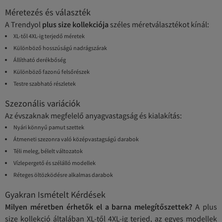
Méretezés és választék
A Trendyol
plus size kollekciója
széles méretválasztékot kínál:
XL-től 4XL-ig terjedő méretek
Különböző hosszúságú nadrágszárak
Állítható derékbőség
Különböző fazonú felsőrészek
Testre szabható részletek
Szezonális variációk
Az évszaknak megfelelő anyagvastagság és kialakítás:
Nyári könnyű pamut szettek
Átmeneti szezonra való középvastagságú darabok
Téli meleg, bélelt változatok
Vízlepergető és szélálló modellek
Réteges öltözködésre alkalmas darabok
Gyakran Ismételt Kérdések
Milyen méretben érhetők el a barna melegítőszettek?
A plus
size kollekció általában XL-től 4XL-ig terjed, az egyes modellek