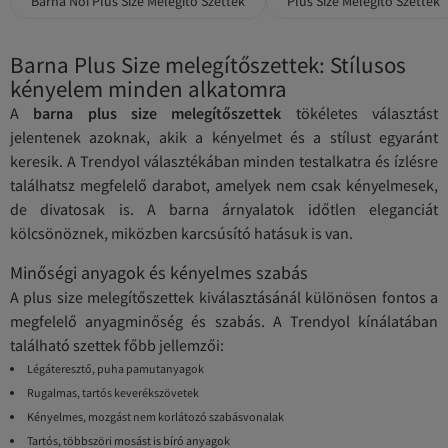
Barna Női Plus Size Melegítő Szettek
Plus Size Melegítő Szettek
Barna Plus Size melegítőszettek: Stílusos
kényelem minden alkatomra
A
barna plus size melegítőszettek
tökéletes választást
jelentenek azoknak, akik a kényelmet és a stílust egyaránt
keresik. A Trendyol választékában minden testalkatra és ízlésre
találhatsz megfelelő darabot, amelyek nem csak kényelmesek,
de divatosak is. A barna árnyalatok időtlen eleganciát
kölcsönöznek, miközben karcsúsító hatásuk is van.
Minőségi anyagok és kényelmes szabás
A plus size melegítőszettek kiválasztásánál különösen fontos a
megfelelő anyagminőség és szabás. A Trendyol kínálatában
található szettek főbb jellemzői:
Légáteresztő, puha pamutanyagok
Rugalmas, tartós keverékszövetek
Kényelmes, mozgást nem korlátozó szabásvonalak
Tartós, többszöri mosást is bíró anyagok