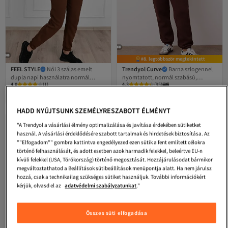
#8. legtöbbször megtekintett
FEEL STYLE
Női 3 szálas emelt
Trendyol Curve
Barna szlogennel
dupla napi használatra normál
nyomtatott, normál szabású,
Legalacsonyabb (30 nap)
4.0
(
1
)
4.3
Ingyenes szállítás 7500 Ft felett
(
95
)
méretű öltöny FS
belsejében polár bélésű,
Ingyenes szállítás
Legalacsonyabb (30 nap)
nagyméretű melegítőruha szett
20 518
6 269
Ft
Ft
TBBAW26TS00004
HADD NYÚJTSUNK SZEMÉLYRESZABOTT ÉLMÉNYT
"A Trendyol a vásárlási élmény optimalizálása és javítása érdekében sütiketket
használ. A vásárlási érdeklődésére szabott tartalmak és hirdetések biztosítása. Az
""Elfogadom"" gombra kattintva engedélyezed ezen sütik a fent említett célokra
történő felhasználását, és adott esetben azok harmadik felekkel, beleértve EU-n
kívüli felekkel (USA, Törökország) történő megosztását. Hozzájárulásodat bármikor
megváltoztathatod a Beállítások sütibeállítások menüpontja alatt. Ha nem járulsz
hozzá, csak a technikailag szükséges sütiket használjuk. További információkért
kérjük, olvasd el az
adatvédelmi szabályzatunkat
."
Összes süti elfogadása