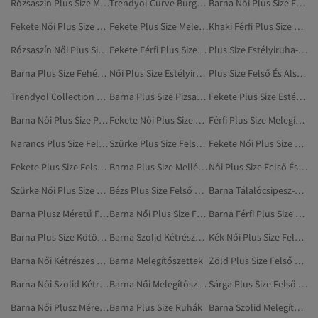
Rózsaszín Plus Size Melegítő Szettek
Trendyol Curve Burgundi Plus Size Melegítő Szettek
Barna Női Plus Size Felső És Alsó Szett
Fekete Női Plus Size Melegítő Szettek
Fekete Plus Size Melegítő Szettek
Khaki Férfi Plus Size Melegítő Szettek
Rózsaszín Női Plus Size Melegítő Szettek
Fekete Férfi Plus Size Melegítő Szettek
Plus Size Estélyiruha-szettek
Barna Plus Size Fehérnemű
Női Plus Size Estélyiruha-szettek
Plus Size Felső És Alsó Szett
Trendyol Collection Kék Plus Size Melegítő Szettek
Barna Plus Size Pizsamaszettek
Fekete Plus Size Estélyiruha-szettek
Barna Női Plus Size Pizsamaszettek
Fekete Női Plus Size Felső És Alsó Szett
Férfi Plus Size Melegítő Szettek
Narancs Plus Size Felső És Alsó Szett
Szürke Plus Size Felső És Alsó Szett
Fekete Női Plus Size Estélyiruha-szettek
Fekete Plus Size Felső És Alsó Szett
Barna Plus Size Mellények
Női Plus Size Felső És Alsó Szett
Szürke Női Plus Size Felső És Alsó Szett
Bézs Plus Size Felső És Alsó Szett
Barna Tálalócsipesz-szettek
Barna Plusz Méretű Fehérnemű
Barna Női Plus Size Fehérnemű
Barna Férfi Plus Size Pizsamaszettek
Barna Plus Size Kötött Mellények
Barna Szolid Kétrészes Szettek
Kék Női Plus Size Felső És Alsó Szett
Barna Női Kétrészes Szettek
Barna Melegítőszettek
Zöld Plus Size Felső És Alsó Szett
Barna Női Szolid Kétrészes Szettek
Barna Női Melegítőszettek
Sárga Plus Size Felső És Alsó Szett
Barna Női Plusz Méretű Fehérnemű
Barna Plus Size Ruhák
Barna Szolid Melegítőszettek