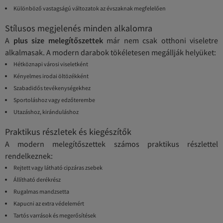
Különböző vastagságú változatok az évszaknak megfelelően
Stílusos megjelenés minden alkalomra
A
plus size melegítőszettek
már nem csak otthoni viseletre
alkalmasak. A modern darabok tökéletesen megállják helyüket:
Hétköznapi városi viseletként
Kényelmes irodai öltözékként
Szabadidős tevékenységekhez
Sportoláshoz vagy edzőterembe
Utazáshoz, kiránduláshoz
Praktikus részletek és kiegészítők
A modern melegítőszettek számos praktikus részlettel
rendelkeznek:
Rejtett vagy látható cipzáras zsebek
Állítható derékrész
Rugalmas mandzsetta
Kapucni az extra védelemért
Tartós varrások és megerősítések