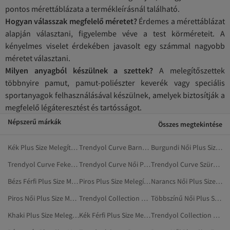
pontos mérettáblázata a termékleírásnál található.
Hogyan válasszak megfelelő méretet?
Érdemes a mérettáblázat
alapján választani, figyelembe véve a test körméreteit. A
kényelmes viselet érdekében javasolt egy számmal nagyobb
méretet választani.
Milyen anyagból készülnek a szettek?
A melegítőszettek
többnyire pamut, pamut-poliészter keverék vagy speciális
sportanyagok felhasználásával készülnek, amelyek biztosítják a
megfelelő légáteresztést és tartósságot.
Népszerű márkák
Összes megtekintése
Kék Plus Size Melegítő Szettek
Trendyol Curve Barna Plus Size Melegítő Szettek
Burgundi Női Plus Size Melegítő Szettek
Trendyol Curve Fekete Plus Size Melegítő Szettek
Trendyol Curve Női Plus Size Melegítő Szettek
Trendyol Curve Szürke Plus Size Melegítő Szettek
Bézs Férfi Plus Size Melegítő Szettek
Piros Plus Size Melegítő Szettek
Narancs Női Plus Size Melegítő Szettek
Piros Női Plus Size Melegítő Szettek
Trendyol Collection Férfi Plus Size Melegítő Szettek
Többszínű Női Plus Size Melegítő Szettek
Khaki Plus Size Melegítő Szettek
Kék Férfi Plus Size Melegítő Szettek
Trendyol Collection Khaki Plus Size Melegítő Szettek