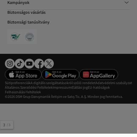
Kampányok
Biztonságos vásárlás
Biztonsági tanúsítvány
Sütipreferenciák
A digitális szolgáltatásokról szóló rendelet
Adatvédelmi szabályzat
Általános Szerződési Feltételek
Impresszum
Elállási jog
EU-hatóságok
Felhasználási feltételek
©2026 DSM Grup Danışmanlık İletişim ve Satış Tic. A.Ş. Minden jog fenntartva.
3
/
3