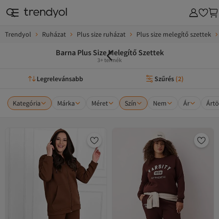
Trendyol
Ruházat
Plus size ruházat
Plus size melegítő szettek
Barna Plus Size Melegítő Szettek
3+ termék
Legrelevánsabb
Szűrés
(
2
)
Kategória
Márka
Méret
Szín
Nem
Ár
Ártö