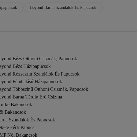
ipapucsok
Beyond Barna Szandálok És Papucsok
eyond Bézs Otthoni Csizmák, Papucsok
eyond Bézs Házipapucsok
eyond Rózsaszín Szandálok És Papucsok
eyond Fémhatású Házipapucsok
eyond Többszínű Otthoni Csizmák, Papucsok
eyond Barna Térdig Érő Csizma
zürke Bakancsok
ői Bakancsok
arna Szandálok És Papucsok
kete Férfi Papucs
MP Női Bakancsok