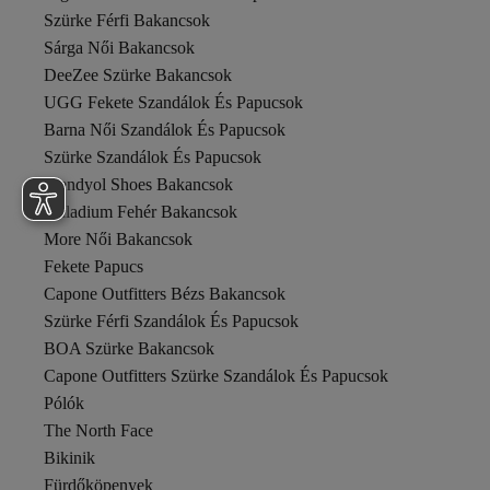
Szürke Férfi Bakancsok
Sárga Női Bakancsok
DeeZee Szürke Bakancsok
UGG Fekete Szandálok És Papucsok
Barna Női Szandálok És Papucsok
Szürke Szandálok És Papucsok
Trendyol Shoes Bakancsok
Palladium Fehér Bakancsok
More Női Bakancsok
Fekete Papucs
Capone Outfitters Bézs Bakancsok
Szürke Férfi Szandálok És Papucsok
BOA Szürke Bakancsok
Capone Outfitters Szürke Szandálok És Papucsok
Pólók
The North Face
Bikinik
Fürdőköpenyek