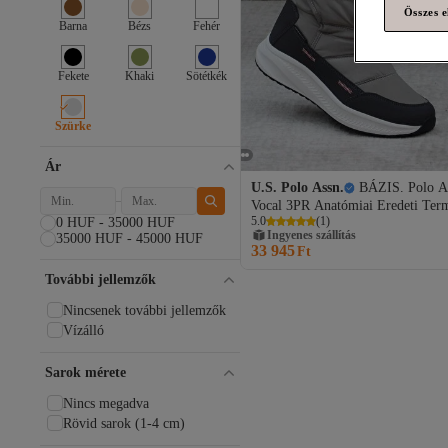
Összes e
Barna
Bézs
Fehér
Fekete
Khaki
Sötétkék
Szürke
Ár
U.S. Polo Assn.
BÁZIS. Polo A
Vocal 3PR Anatómiai Eredeti Ter
5.0
(
1
)
0 HUF - 35000 HUF
Vízálló női szabadtéri csizma
Ingyenes szállítás
35000 HUF - 45000 HUF
33 945
Ft
További jellemzők
Nincsenek további jellemzők
Vízálló
Sarok mérete
Nincs megadva
Rövid sarok (1-4 cm)