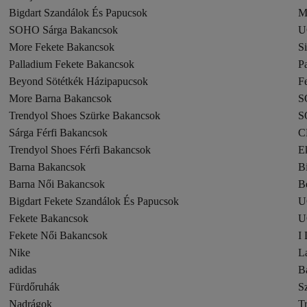
Bigdart Szandálok És Papucsok
M
SOHO Sárga Bakancsok
U
More Fekete Bakancsok
S
Palladium Fekete Bakancsok
P
Beyond Sötétkék Házipapucsok
F
More Barna Bakancsok
S
Trendyol Shoes Szürke Bakancsok
S
Sárga Férfi Bakancsok
C
Trendyol Shoes Férfi Bakancsok
E
Barna Bakancsok
B
Barna Női Bakancsok
B
Bigdart Fekete Szandálok És Papucsok
U
Fekete Bakancsok
U
Fekete Női Bakancsok
I
Nike
L
adidas
B
Fürdőruhák
S
Nadrágok
T