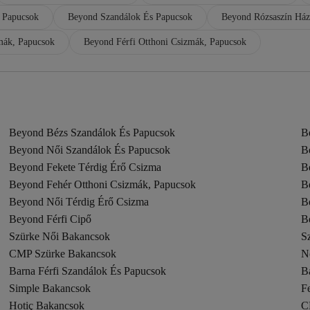
 Papucsok
Beyond Szandálok És Papucsok
Beyond Rózsaszín Ház
mák, Papucsok
Beyond Férfi Otthoni Csizmák, Papucsok
Beyond Bézs Szandálok És Papucsok
B
Beyond Női Szandálok És Papucsok
B
Beyond Fekete Térdig Érő Csizma
B
Beyond Fehér Otthoni Csizmák, Papucsok
B
Beyond Női Térdig Érő Csizma
B
Beyond Férfi Cipő
B
Szürke Női Bakancsok
S
CMP Szürke Bakancsok
N
Barna Férfi Szandálok És Papucsok
B
Simple Bakancsok
Fe
Hotiç Bakancsok
C