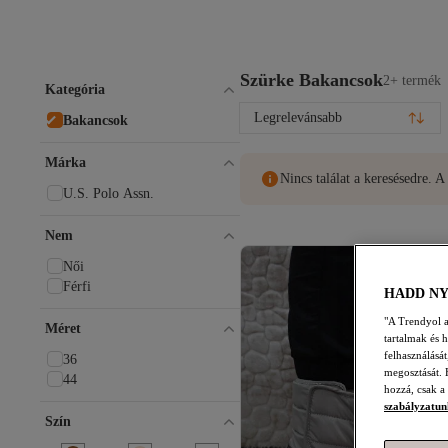
Szürke Bakancsok
2+ termék
Kategória
Legrelevánsabb
Bakancsok
Márka
Nincs találat a keresésedre. 
U.S. Polo Assn.
Nem
Női
Férfi
HADD N
"A Trendyol a 
Méret
tartalmak és 
felhasználásá
36
megosztását. 
44
hozzá, csak a
szabályzatun
Szín