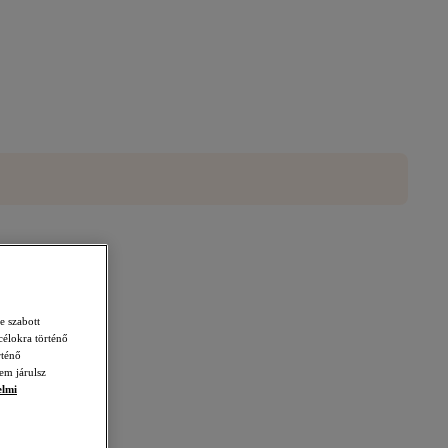
e szabott
célokra történő
rténő
em járulsz
elmi