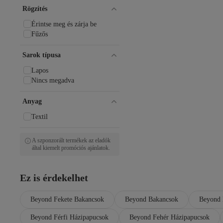
Rögzítés
Érintse meg és zárja be
Fűzős
Sarok típusa
Lapos
Nincs megadva
Anyag
Textil
A szponzorált termékek az eladók
által kiemelt promóciós ajánlatok.
Ez is érdekelhet
Beyond Fekete Bakancsok
Beyond Bakancsok
Beyond 
Beyond Férfi Házipapucsok
Beyond Fehér Házipapucsok