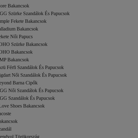
ore Bakancsok
GG Szürke Szandálok És Papucsok
imple Fekete Bakancsok
alladium Bakancsok
ekete Női Papucs
OHO Szürke Bakancsok
OHO Bakancsok
MP Bakancsok
krü Férfi Szandálok És Papucsok
igdart Női Szandálok És Papucsok
eyond Barna Cipők
GG Női Szandálok És Papucsok
GG Szandálok És Papucsok
 Love Shoes Bakancsok
acoste
akancsok
zandál
rendyol Törökország