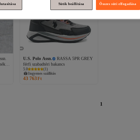
lutasítása
Sütik beállítása
Összes süti elfogadása
ssn.
U.S. Polo Assn.
RASSA 5PR GREY
mék
férfi szabadtéri bakancs
5.0
(
1
)
Ingyenes szállítás
43 763
Ft
1