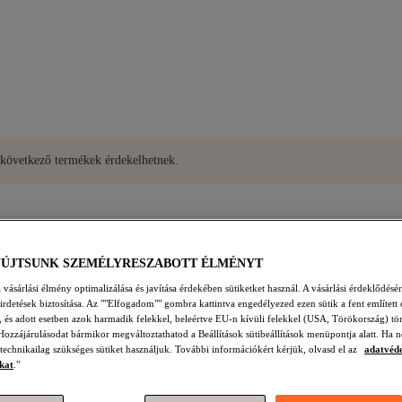
A következő termékek érdekelhetnek.
YÚJTSUNK SZEMÉLYRESZABOTT ÉLMÉNYT
vásárlási élmény optimalizálása és javítása érdekében sütiketket használ. A vásárlási érdeklődésér
hirdetések biztosítása. Az ""Elfogadom"" gombra kattintva engedélyezed ezen sütik a fent említett 
t, és adott esetben azok harmadik felekkel, beleértve EU-n kívüli felekkel (USA, Törökország) tö
Hozzájárulásodat bármikor megváltoztathatod a Beállítások sütibeállítások menüpontja alatt. Ha n
 technikailag szükséges sütiket használjuk. További információkért kérjük, olvasd el az
adatvéd
kat
."