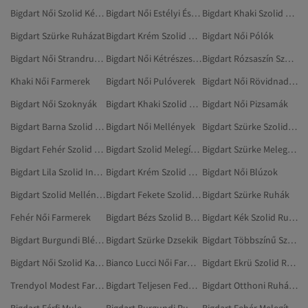
Bigdart Női Szolid Kétrészes Szettek
Bigdart Női Estélyi És Báli Ruhák
Bigdart Khaki Szolid Ruhák
Bigdart Szürke Ruházat
Bigdart Krém Szolid Ruhák
Bigdart Női Pólók
Bigdart Női Strandruházat
Bigdart Női Kétrészes Szettek
Bigdart Rózsaszín Szolid Ruhák
Khaki Női Farmerek
Bigdart Női Pulóverek
Bigdart Női Rövidnadrág
Bigdart Női Szoknyák
Bigdart Khaki Szolid Ruházat
Bigdart Női Pizsamák
Bigdart Barna Szolid Ruhák
Bigdart Női Mellények
Bigdart Szürke Szolid Melegítőszettek
Bigdart Fehér Szolid Melegítőszettek
Bigdart Szolid Melegítőszettek
Bigdart Szürke Melegítőszettek
Bigdart Lila Szolid Ingek
Bigdart Krém Szolid Ruházat
Bigdart Női Blúzok
Bigdart Szolid Mellények
Bigdart Fekete Szolid Melegítőszettek
Bigdart Szürke Ruhák
Fehér Női Farmerek
Bigdart Bézs Szolid Ballonkabátok
Bigdart Kék Szolid Ruhák
Bigdart Burgundi Blézerek És Mellények
Bigdart Szürke Dzsekik
Bigdart Többszínű Szolid Ruházat
Bigdart Női Szolid Kardigánok
Bianco Lucci Női Farmerek
Bigdart Ekrü Szolid Ruházat
Trendyol Modest Farmerek
Bigdart Teljesen Fedő Fürdőruhák
Bigdart Otthoni Ruházat