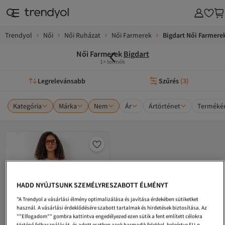
Trendyol
Női
Női Ruházat
Női Farmerek
Bigdart Női Farmere
Női Farmerek
Bigdart
1+ termék
Legrelevánsabb
Szűrés
(
3
)
Kategória
Márka
Nem
Ár
Ártörténet
Termékér
HADD NYÚJTSUNK SZEMÉLYRESZABOTT ÉLMÉNYT
"A Trendyol a vásárlási élmény optimalizálása és javítása érdekében sütiketket
használ. A vásárlási érdeklődésére szabott tartalmak és hirdetések biztosítása. Az
""Elfogadom"" gombra kattintva engedélyezed ezen sütik a fent említett célokra
történő felhasználását, és adott esetben azok harmadik felekkel, beleértve EU-n