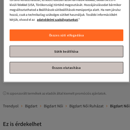
kívüli felekkel (USA, Törökország) történő megosztását. Hozzájárulásodat bármikor
megváltoztathatod a Beállítások sütibeállítások menüpontja alatt. Ha nem járulsz
hozzá, csak a technikailag szükséges sütiket használjuk. További információkért
kérjük, olvasd el az
adatvédelmi szabályzatunkat
."
Összes süti elfogadása
Bigdart
6689 Női magas derekú bő
farmernadrág - Indigó
Legalacsonyabb (30 nap)
4.8
Ingyenes szállítás
(
15
)
Sütik beállítása
Legalacsonyabb (30 nap)
8 931
Ft
Összes elutasítása
1
A szponzorált termékek az eladók által kiemelt promóciós ajánlatok.
Trendyol
Bigdart
Bigdart Női
Bigdart Női Ruházat
Bigdart Nő
Ez is érdekelhet