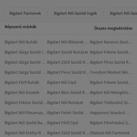
Bigdart Farmerek
Bigdart Női Szolid Ingek
Bigdart Női Sz
Népszerű márkák
Összes megtekintése
Bigdart Női Ruhák
Bigdart Női Blézerek És Mellények
Bigdart Narancs Szolid Ruházat
Bigdart Sárga Szolid Ingek
Bigdart Szolid Ruházat
Bigdart Fekete Szolid Ruhák
Bigdart Sárga Szolid Ruhák
Bigdart Zöld Szolid Ruhák
Bigdart Piros Szolid Ruhák
Bigdart Sárga Szolid Ruházat
Bigdart Piros Szolid Ruházat
Trendyol Modest Női Farmerek
Bigdart Férfi Ruhák
Bigdart Női Cipő
Bigdart Fekete Szolid Ingek
Bigdart Női Dzsekik
Bigdart Bézs Szolid Ruházat
Bigdart Női Melegítőszettek
Bigdart Fekete Szolid Ruházat
Bigdart Női Ruházat
Bigdart Többszínű Szolid Ruhák
Bigdart Női Pizsamaalsó
Bigdart Fehér Szolid Ruházat
Happiness İstanbul Női Farmerek
Bigdart Női Szolid Ballonkabátok
Bigdart Férfi Cipő
Bigdart Fémhatású Szolid Ruházat
Bigdart Női Estélyi Ruhák
Bigdart Zöld Szolid Ruházat
Olalook Női Farmerek