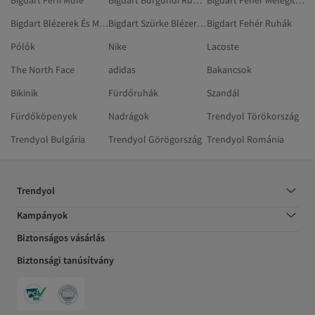
Bigdart Férfi Mule
Bigdart Burgundi Ruhák
Bigdart Fehér Melegítőszettek
Bigdart Blézerek És Mellények
Bigdart Szürke Blézerek És Mellények
Bigdart Fehér Ruhák
Pólók
Nike
Lacoste
The North Face
adidas
Bakancsok
Bikinik
Fürdőruhák
Szandál
Fürdőköpenyek
Nadrágok
Trendyol Törökország
Trendyol Bulgária
Trendyol Görögország
Trendyol Románia
Trendyol
Kampányok
Biztonságos vásárlás
Biztonsági tanúsítvány